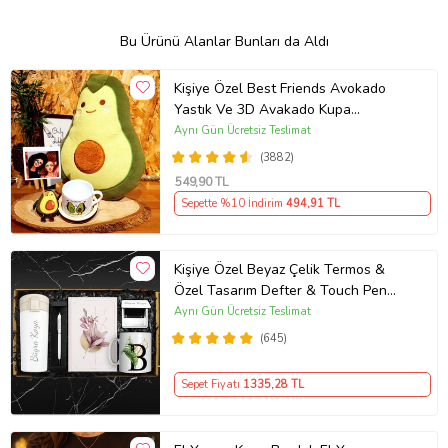
Bu Ürünü Alanlar Bunları da Aldı
Kişiye Özel Best Friends Avokado
Yastık Ve 3D Avakado Kupa
Arkadaşa Hediye
Aynı Gün Ücretsiz Teslimat
(3882)
549
,90 TL
Sepette %10 İndirim
494
,91 TL
Kişiye Özel Beyaz Çelik Termos &
Özel Tasarım Defter & Touch Pen
Kalem & Kişiye Özel Cep Aynası &
Aynı Gün Ücretsiz Teslimat
Kişiye Özel Kupa Hediye Seti
(645)
Sepet Fiyatı
1335
,28 TL