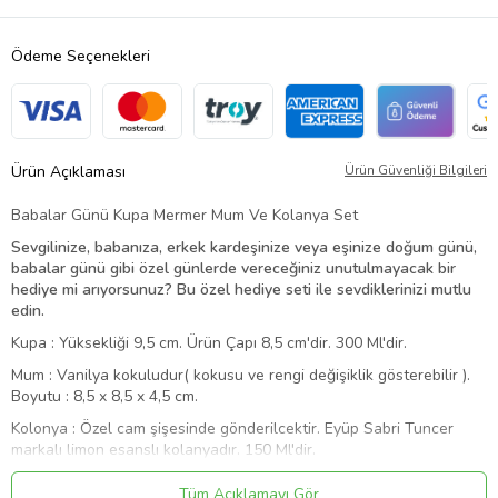
Ödeme Seçenekleri
Ürün Açıklaması
Ürün Güvenliği Bilgileri
Babalar Günü Kupa Mermer Mum Ve Kolanya Set
Sevgilinize, babanıza, erkek kardeşinize
veya
eşinize doğum günü,
babalar günü gibi özel günlerde vereceğiniz unutulmayacak bir
hediye mi arıyorsunuz? Bu özel hediye seti ile sevdiklerinizi mutlu
edin.
Kupa : Yüksekliği 9,5 cm. Ürün Çapı 8,5 cm'dir. 300 Ml'dir.
Mum : Vanilya kokuludur( kokusu ve rengi değişiklik gösterebilir ).
Boyutu : 8,5 x 8,5 x 4,5 cm.
Kolonya : Özel cam şişesinde gönderilcektir. Eyüp Sabri Tuncer
markalı limon esanslı kolanyadır. 150 Ml'dir.
Ürün Kodu:
kcm7899774
Tüm Açıklamayı Gör