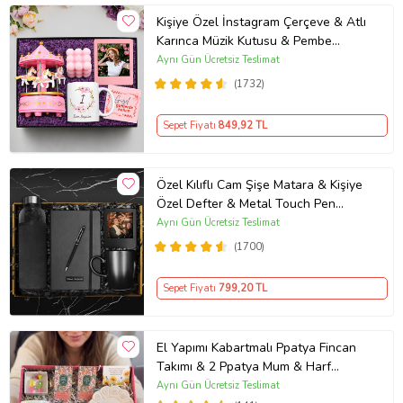
Kişiye Özel İnstagram Çerçeve & Atlı
Karınca Müzik Kutusu & Pembe
Bubble Mum & Kupa Hediye Seti
Aynı Gün Ücretsiz Teslimat
(1732)
Sepet Fiyatı
849
,92 TL
Özel Kılıflı Cam Şişe Matara & Kişiye
Özel Defter & Metal Touch Pen
Kalem & Fotoğraf Çerçevesi & Siyah
Aynı Gün Ücretsiz Teslimat
Kupa Hediye Seti
(1700)
Sepet Fiyatı
799
,20 TL
El Yapımı Kabartmalı Ppatya Fincan
Takımı & 2 Ppatya Mum & Harf
Anahtarlık & Kokulu Mendil Hediye
Aynı Gün Ücretsiz Teslimat