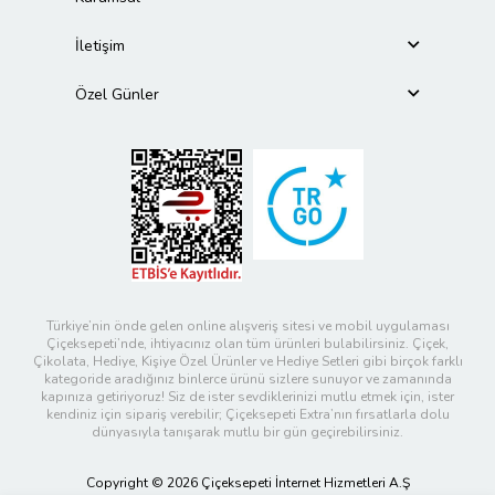
İletişim
Özel Günler
Türkiye’nin önde gelen online alışveriş sitesi ve mobil uygulaması
Çiçeksepeti’nde, ihtiyacınız olan tüm ürünleri bulabilirsiniz. Çiçek,
Çikolata, Hediye, Kişiye Özel Ürünler ve Hediye Setleri gibi birçok farklı
kategoride aradığınız binlerce ürünü sizlere sunuyor ve zamanında
kapınıza getiriyoruz! Siz de ister sevdiklerinizi mutlu etmek için, ister
kendiniz için sipariş verebilir; Çiçeksepeti Extra’nın fırsatlarla dolu
dünyasıyla tanışarak mutlu bir gün geçirebilirsiniz.
Copyright © 2026 Çiçeksepeti İnternet Hizmetleri A.Ş