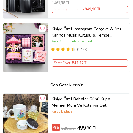
1461
,38 TL
Sepette %35 İndirim
949
,90 TL
Kişiye Özel İnstagram Çerçeve & Atlı
Karınca Müzik Kutusu & Pembe
Bubble Mum & Kupa Hediye Seti
Aynı Gün Ücretsiz Teslimat
(1732)
Sepet Fiyatı
849
,92 TL
Son Gezdikleriniz
Kişiye Özel Babalar Günü Kupa
Mermer Mum Ve Kolanya Set
Kargo Bedava
%6
499
,90 TL
529
,90 TL