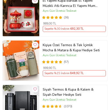
El Yapımı Kupa Bardak El Yapımı
Müzikli Atlı Karınca El Yapımı Mum
AYN34
Aynı Gün Ücretsiz Teslimat
(36)
989
,00 TL
Sepette %30 İndirim
692
,30 TL
Kişiye Özel Termos & Tek İçimlik
Mocha & Matara & Kupa Hediye Seti
Aynı Gün Ücretsiz Teslimat
(57)
999
,90 TL
Sepette %15 İndirim
849
,92 TL
Siyah Termos & Kupa & Kalem &
Siyah Defter Hediye Seti
Aynı Gün Ücretsiz Teslimat
(1070)