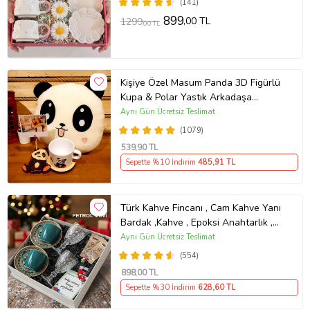
Seti-
(141)
899
,00 TL
1299
,00 TL
Kişiye Özel Masum Panda 3D Figürlü
Kupa & Polar Yastık Arkadaşa
Hediye
Aynı Gün Ücretsiz Teslimat
(1079)
539
,90 TL
Sepette %10 İndirim
485
,91 TL
Türk Kahve Fincanı , Cam Kahve Yanı
Bardak ,Kahve , Epoksi Anahtarlık ,
Kahvesever Hediye Seti AYN34
Aynı Gün Ücretsiz Teslimat
KŞSL
(554)
898
,00 TL
Sepette %30 İndirim
628
,60 TL