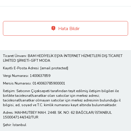
Hata Bildir
Ticaret Ünvanı: BAM HEDİYELİK EŞYA İNTERNET HİZMETLERİ DIŞ TİCARET
LİMİTED ŞİRKETİ-GİFT MODA
Kayıtlı E-Posta Adresi:
[email protected]
Vergi Numarası: 1400637859
Mersis Numarası: 0140063785900001
İletişim: Satıcının Çiçeksepeti tarafından teyit edilmiş iletişim bilgileri ile
birlikte tacir/esnaf/sanatkar olan satıcılar için merkez adresi;
tacir/esnaf/sanatkar olmayan satıcılar için merkez adresinin bulunduğu il
bilgisi, ad, soyad ve T.C. kimlik numarası kayıt altında bulunmaktadır.
Adres: MAHMUTBEY MAH. 2448. SK. NO: 62 BAĞCILAR/ İSTANBUL
1500047144/342/TUR
Şehir: İstanbul