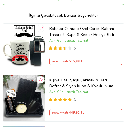
İlginizi Çekebilecek Benzer Seçenekler
Babalar Gününe Özel Canım Babam
Tasarımlı Kupa & Kemer Hediye Seti
Aynı Gün Ücretsiz Teslimat
(2)
Sepet Fiyatı
515
,99 TL
Kişiye Özel Şarjlı Çakmak & Deri
Defter & Siyah Kupa & Kokulu Mum
Sevgiliye Hediye
Aynı Gün Ücretsiz Teslimat
(9)
Sepet Fiyatı
449
,91 TL