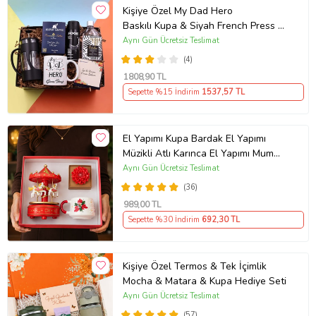
Kişiye Özel My Dad Hero
Baskılı Kupa & Siyah French Press &
Alerya Premium Filtre Kahve & Erkek
Aynı Gün Ücretsiz Teslimat
Deodorant & Pomellos Kolonya
(4)
Hediye Setia
1808
,90 TL
Sepette %15 İndirim
1537
,57 TL
El Yapımı Kupa Bardak El Yapımı
Müzikli Atlı Karınca El Yapımı Mum
AYN34
Aynı Gün Ücretsiz Teslimat
(36)
989
,00 TL
Sepette %30 İndirim
692
,30 TL
Kişiye Özel Termos & Tek İçimlik
Mocha & Matara & Kupa Hediye Seti
Aynı Gün Ücretsiz Teslimat
(57)