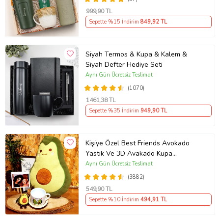
999
,90 TL
Sepette %15 İndirim
849
,92 TL
Siyah Termos & Kupa & Kalem &
Siyah Defter Hediye Seti
Aynı Gün Ücretsiz Teslimat
(1070)
1461
,38 TL
Sepette %35 İndirim
949
,90 TL
Kişiye Özel Best Friends Avokado
Yastık Ve 3D Avakado Kupa
Arkadaşa Hediye
Aynı Gün Ücretsiz Teslimat
(3882)
549
,90 TL
Sepette %10 İndirim
494
,91 TL