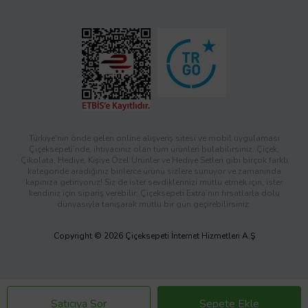
Türkiye’nin önde gelen online alışveriş sitesi ve mobil uygulaması
Çiçeksepeti’nde, ihtiyacınız olan tüm ürünleri bulabilirsiniz. Çiçek,
Çikolata, Hediye, Kişiye Özel Ürünler ve Hediye Setleri gibi birçok farklı
kategoride aradığınız binlerce ürünü sizlere sunuyor ve zamanında
kapınıza getiriyoruz! Siz de ister sevdiklerinizi mutlu etmek için, ister
kendiniz için sipariş verebilir; Çiçeksepeti Extra’nın fırsatlarla dolu
dünyasıyla tanışarak mutlu bir gün geçirebilirsiniz.
Copyright © 2026 Çiçeksepeti İnternet Hizmetleri A.Ş
Satıcıya Sor
Sepete Ekle