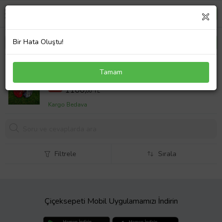
Bir Hata Oluştu!
Armadura Kişiye Özel Tekmelik - Kişiye Özel - 1
Tamam
Takım (000)
1200,0 TL
%8
1100,
00 TL
Kargo Bedava
Filtrele
Sırala
Çiçeksepeti Mobil Uygulamamızı İndirin