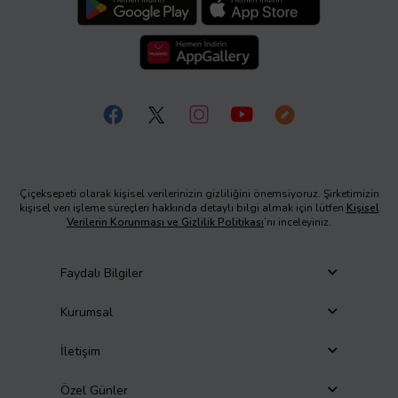
Çiçeksepeti olarak kişisel verilerinizin gizliliğini önemsiyoruz. Şirketimizin
kişisel veri işleme süreçleri hakkında detaylı bilgi almak için lütfen
Kişisel
Verilerin Korunması ve Gizlilik Politikası
’nı inceleyiniz.
Faydalı Bilgiler
Kurumsal
İletişim
Özel Günler