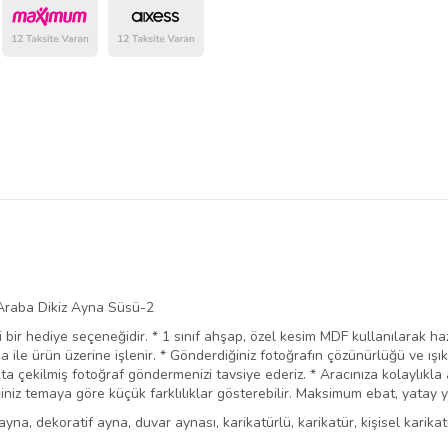
 Araba Dikiz Ayna Süsü-2
li bir hediye seçeneğidir. * 1 sınıf ahşap, özel kesim MDF kullanılarak haz
ma ile ürün üzerine işlenir. * Gönderdiğiniz fotoğrafın çözünürlüğü ve ış
a çekilmiş fotoğraf göndermenizi tavsiye ederiz. * Aracınıza kolaylıkla as
ğiniz temaya göre küçük farklılıklar gösterebilir. Maksimum ebat, yatay y
na, dekoratif ayna, duvar aynası, karikatürlü, karikatür, kişisel karikat