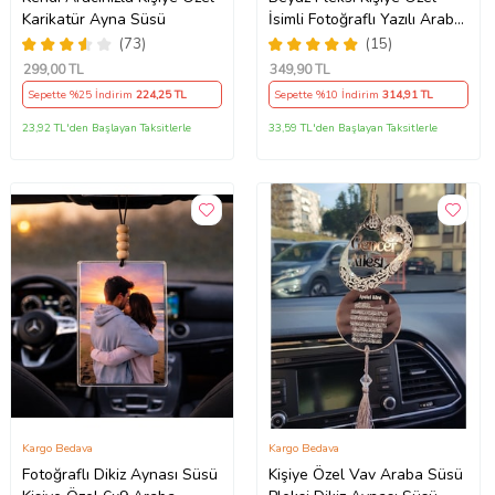
Karikatür Ayna Süsü
İsimli Fotoğraflı Yazılı Araba
Hediyesi Araba Süsü Dikiz
(73)
(15)
Aynası Süsü - Çift Taraflı
299
,00 TL
349
,90 TL
Sepette %25 İndirim
224
,25 TL
Sepette %10 İndirim
314
,91 TL
23,92 TL'den Başlayan Taksitlerle
33,59 TL'den Başlayan Taksitlerle
Kargo Bedava
Kargo Bedava
Fotoğraflı Dikiz Aynası Süsü
Kişiye Özel Vav Araba Süsü