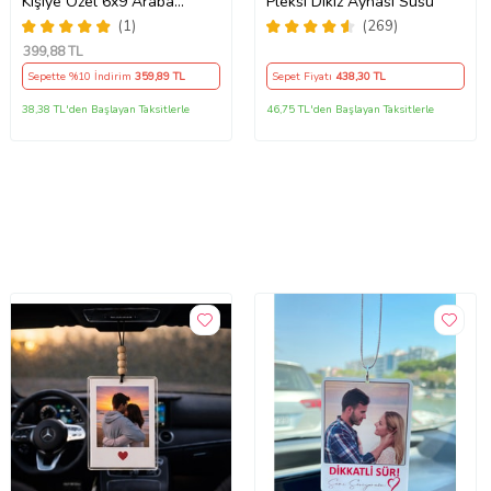
Kişiye Özel 6x9 Araba
Pleksi Dikiz Aynası Süsü
Aksesuarı
(1)
(269)
399
,88 TL
Sepette %10 İndirim
359
,89 TL
Sepet Fiyatı
438
,30 TL
38,38 TL'den Başlayan Taksitlerle
46,75 TL'den Başlayan Taksitlerle