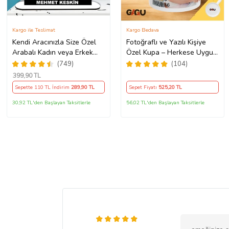
Kargo ile Teslimat
Kargo Bedava
Kendi Aracınızla Size Özel
Fotoğraflı ve Yazılı Kişiye
Arabalı Kadın veya Erkek
Özel Kupa – Herkese Uygun
Tasarımlı Karikatür Biblo ,
Anlamlı Hediye Porselen
(749)
(104)
Babalar Günü Hediyesi,
Baskılı Kupa (Beyaz)
399
,90 TL
Erkeğe Hediye, Rent A Car
Sepette 110 TL İndirim
289
,90 TL
Sepet Fiyatı
525
,20 TL
Hediyesi
30,92 TL'den Başlayan Taksitlerle
56,02 TL'den Başlayan Taksitlerle