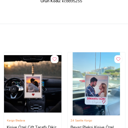
Ürün Kodu:
kc8895255
Kargo Bedava
24 Saatte Kargo
Kişiye Özel Çift Taraflı Dikiz
Beyaz Pleksi Kişiye Özel