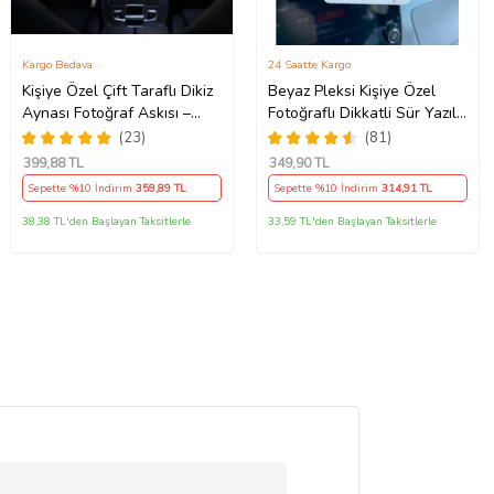
Kargo Bedava
24 Saatte Kargo
Kişiye Özel Çift Taraflı Dikiz
Beyaz Pleksi Kişiye Özel
Aynası Fotoğraf Askısı –
Fotoğraflı Dikkatli Sür Yazılı
Kalp Tasarımlı Araç Süsü
Araba Hediyesi Araba Süsü
(23)
(81)
Dikiz Aynası Süsü
399
,88 TL
349
,90 TL
Sepette %10 İndirim
359
,89 TL
Sepette %10 İndirim
314
,91 TL
38,38 TL'den Başlayan Taksitlerle
33,59 TL'den Başlayan Taksitlerle