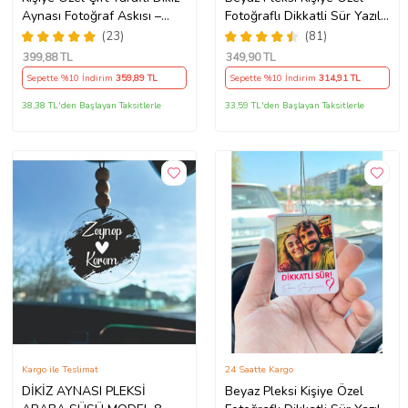
Aynası Fotoğraf Askısı –
Fotoğraflı Dikkatli Sür Yazılı
Kalp Tasarımlı Araç Süsü
Araba Hediyesi Araba Süsü
(23)
(81)
Dikiz Aynası Süsü
399
,88 TL
349
,90 TL
Sepette %10 İndirim
359
,89 TL
Sepette %10 İndirim
314
,91 TL
38,38 TL'den Başlayan Taksitlerle
33,59 TL'den Başlayan Taksitlerle
Kargo ile Teslimat
24 Saatte Kargo
DİKİZ AYNASI PLEKSİ
Beyaz Pleksi Kişiye Özel