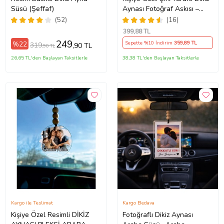
Süsü (Şeffaf)
Aynası Fotoğraf Askısı –
Şarkılı Tasarım Araç Süsü
(52)
(16)
399
,88 TL
249
%22
Sepette %10 İndirim
359
,89 TL
319
,90 TL
,90 TL
26,65 TL'den Başlayan Taksitlerle
38,38 TL'den Başlayan Taksitlerle
Kargo ile Teslimat
Kargo Bedava
Kişiye Özel Resimli DİKİZ
Fotoğraflı Dikiz Aynası