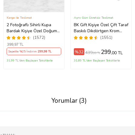
Kargo ile Teslimat
Aynı Gün Ücretsiz Teslimat
2 Fotoğraflı Sihirli Kupa
BK Gift Kişiye Özel Çift Taraf
Bardak Kişiye Özel Doğum
Baskılı Dikdörtgen Krom
Günü Hediyesi Sevgiliye
Plaka Anahtarlık, Babaya
(1572)
(1551)
Hediye Anneye Babaya
Hediye, Sevgiliye, Arkadaşa
399
,97 TL
Ablaya Abiye Kız Erkek
Hediye, Doğum Günü
299
%32
Sepette %25 İndirim
299
,98 TL
439
,00 TL
,00 TL
Kardeşe Arkadaşa Resimli
Hediyesi
Günü Yıl Dönümü Hediyesi
31,99 TL'den Başlayan Taksitlerle
31,89 TL'den Başlayan Taksitlerle
Yorumlar (3)