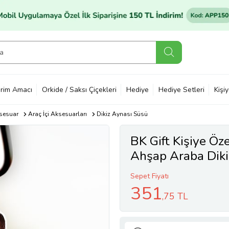
rim Amacı
Orkide / Saksı Çiçekleri
Hediye
Hediye Setleri
Kişi
sesuar
Araç İçi Aksesuarları
Dikiz Aynası Süsü
BK Gift Kişiye Öz
Ahşap Araba Dik
Sepet Fiyatı
351
,75 TL