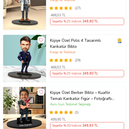
Kargo ile Teslimat
(27)
466
,53 TL
Sepette %25 İndirim
349
,90 TL
Kişiye Özel Polis 4 Tasarımlı
Karikatür Biblo
Kargo ile Teslimat
(29)
466
,53 TL
Sepette %25 İndirim
349
,90 TL
Kişiye Özel Berber Biblo – Kuaför
Temalı Karikatür Figür – Fotoğraflı
İsim Yazılı Hediye Saç Tasarım
Aynı Gün Teslimat Seçeneği
Uzmanına Hediye Karikatür Biblo -
(1)
Fön Makinesi ve Tarak Detaylı Erkek
499
,90 TL
Kuaförüne Özel Esprili Karikatür
Sepette %30 İndirim
349
,93 TL
Biblo