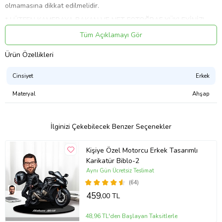
olmamasına dikkat edilmelidir.
* LÜTFEN KAMERAYA BAKAN VE NET FOTOĞRAF YÜKLEYİNİZ!
belirgin olursa basılacak anahtarlığın görüntü kalitesi artmaktadır.
Tüm Açıklamayı Gör
* Ebat; Biblo ebadı karikatür ve kullanılan temaya göre küçük
farklılıklar gösterecektir.
Ürün Özellikleri
* Maksimum ebat genişlik veya yükseklik; 13 cm.'dir.
Cinsiyet
Erkek
* Anahtarlığınızı sert cisimler ile kazımak zarar verebilir. Baskı
yakılmamalı, asit benzeri sıvı temasında bulunulmamalıdır.
Materyal
Ahşap
* Kişiye özel ürünler 1 - 5 iş günü içerisinde ücretsiz kargoya verilir.
One Art Tasarım
İlginizi Çekebilecek Benzer Seçenekler
Ürün Kodu:
kcm86249606
Kişiye Özel Motorcu Erkek Tasarımlı
Karikatür Biblo-2
Aynı Gün Ücretsiz Teslimat
(64)
459
,00 TL
48,96 TL'den Başlayan Taksitlerle