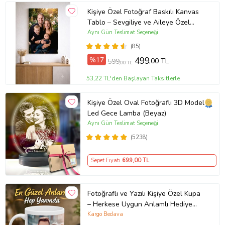
Kişiye Özel Fotoğraf Baskılı Kanvas
Tablo – Sevgiliye ve Aileye Özel
Hediye (ÇokluRenk)
Aynı Gün Teslimat Seçeneği
(85)
%17
499
,00 TL
599
,00 TL
53,22 TL'den Başlayan Taksitlerle
Kişiye Özel Oval Fotoğraflı 3D Model
Led Gece Lamba (Beyaz)
Aynı Gün Teslimat Seçeneği
(5238)
Sepet Fiyatı
699
,00 TL
Fotoğraflı ve Yazılı Kişiye Özel Kupa
– Herkese Uygun Anlamlı Hediye
Porselen Baskılı Kupa (Beyaz)
Kargo Bedava