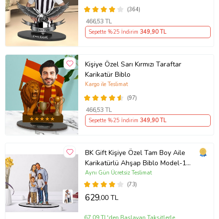
(364)
466
,53 TL
Sepette %25 İndirim
349
,90 TL
Kişiye Özel Sarı Kırmızı Taraftar
Karikatür Biblo
Kargo ile Teslimat
(97)
466
,53 TL
Sepette %25 İndirim
349
,90 TL
BK Gift Kişiye Özel Tam Boy Aile
Karikatürlü Ahşap Biblo Model-1
(Beyaz)
Aynı Gün Ücretsiz Teslimat
(73)
629
,00 TL
67,09 TL'den Başlayan Taksitlerle