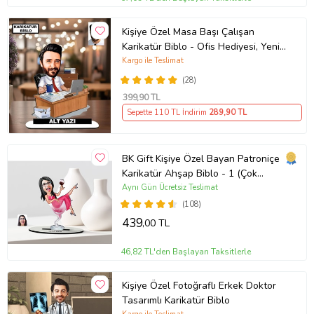
Kişiye Özel Masa Başı Çalışan
Karikatür Biblo - Ofis Hediyesi, Yeni
İş Hediyesi, Yöneticiye Özel Hediye
Kargo ile Teslimat
(28)
399
,90 TL
Sepette 110 TL İndirim
289
,90 TL
BK Gift Kişiye Özel Bayan Patroniçe
Karikatür Ahşap Biblo - 1 (Çok
Renkli)
Aynı Gün Ücretsiz Teslimat
(108)
439
,00 TL
46,82 TL'den Başlayan Taksitlerle
Kişiye Özel Fotoğraflı Erkek Doktor
Tasarımlı Karikatür Biblo