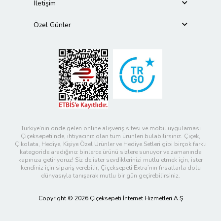
İletişim
Özel Günler
Türkiye’nin önde gelen online alışveriş sitesi ve mobil uygulaması
Çiçeksepeti’nde, ihtiyacınız olan tüm ürünleri bulabilirsiniz. Çiçek,
Çikolata, Hediye, Kişiye Özel Ürünler ve Hediye Setleri gibi birçok farklı
kategoride aradığınız binlerce ürünü sizlere sunuyor ve zamanında
kapınıza getiriyoruz! Siz de ister sevdiklerinizi mutlu etmek için, ister
kendiniz için sipariş verebilir; Çiçeksepeti Extra’nın fırsatlarla dolu
dünyasıyla tanışarak mutlu bir gün geçirebilirsiniz.
Copyright © 2026 Çiçeksepeti İnternet Hizmetleri A.Ş