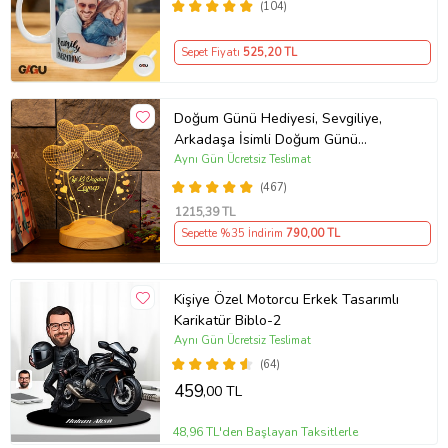
(104)
Sepet Fiyatı
525
,20 TL
Doğum Günü Hediyesi, Sevgiliye,
Arkadaşa İsimli Doğum Günü
Hediyesi, Kişiye Özel Balon Kalpler
Aynı Gün Ücretsiz Teslimat
Kişiye Özel 3D Led Lamba
(467)
1215
,39 TL
Sepette %35 İndirim
790
,00 TL
Kişiye Özel Motorcu Erkek Tasarımlı
Karikatür Biblo-2
Aynı Gün Ücretsiz Teslimat
(64)
459
,00 TL
48,96 TL'den Başlayan Taksitlerle