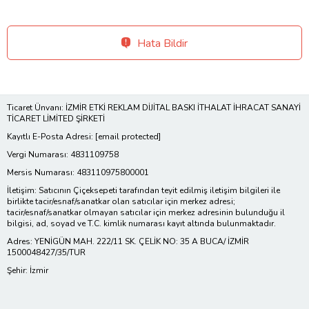
Hata Bildir
Ticaret Ünvanı: İZMİR ETKİ REKLAM DİJİTAL BASKI İTHALAT İHRACAT SANAYİ
TİCARET LİMİTED ŞİRKETİ
Kayıtlı E-Posta Adresi:
[email protected]
Vergi Numarası: 4831109758
Mersis Numarası: 483110975800001
İletişim: Satıcının Çiçeksepeti tarafından teyit edilmiş iletişim bilgileri ile
birlikte tacir/esnaf/sanatkar olan satıcılar için merkez adresi;
tacir/esnaf/sanatkar olmayan satıcılar için merkez adresinin bulunduğu il
bilgisi, ad, soyad ve T.C. kimlik numarası kayıt altında bulunmaktadır.
Adres: YENİGÜN MAH. 222/11 SK. ÇELİK NO: 35 A BUCA/ İZMİR
1500048427/35/TUR
Şehir: İzmir