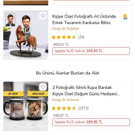
Kişiye Özel Fotoğraflı At Üstünde
Erkek Tasarımlı Karikatür Biblo
Kargo ile Teslimat
(24)
466
,53 TL
Sepette %25 İndirim
349
,90 TL
Bu Ürünü Alanlar Bunları da Aldı
2 Fotoğraflı Sihirli Kupa Bardak
Kişiye Özel Doğum Günü Hediyesi
Sevgiliye Hediye Anneye Babaya
Kargo ile Teslimat
Ablaya Abiye Kız Erkek Kardeşe
(1572)
Arkadaşa Resimli Günü Yıl Dönümü
399
,97 TL
Hediyesi
Sepette %25 İndirim
299
,98 TL