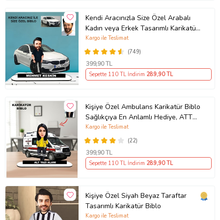
Kendi Aracınızla Size Özel Arabalı
Kadın veya Erkek Tasarımlı Karikatür
Biblo , Babalar Günü Hediyesi,
Kargo ile Teslimat
Erkeğe Hediye, Rent A Car Hediyesi
(749)
399
,90 TL
Sepette 110 TL İndirim
289
,90 TL
Kişiye Özel Ambulans Karikatür Biblo
Sağlıkçıya En Anlamlı Hediye, ATT
teknisyeni hediyesi
Kargo ile Teslimat
(22)
399
,90 TL
Sepette 110 TL İndirim
289
,90 TL
Kişiye Özel Siyah Beyaz Taraftar
Tasarımlı Karikatür Biblo
Kargo ile Teslimat