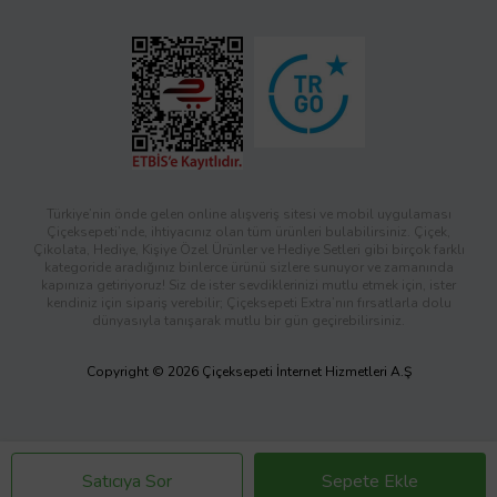
Türkiye’nin önde gelen online alışveriş sitesi ve mobil uygulaması
Çiçeksepeti’nde, ihtiyacınız olan tüm ürünleri bulabilirsiniz. Çiçek,
Çikolata, Hediye, Kişiye Özel Ürünler ve Hediye Setleri gibi birçok farklı
kategoride aradığınız binlerce ürünü sizlere sunuyor ve zamanında
kapınıza getiriyoruz! Siz de ister sevdiklerinizi mutlu etmek için, ister
kendiniz için sipariş verebilir; Çiçeksepeti Extra’nın fırsatlarla dolu
dünyasıyla tanışarak mutlu bir gün geçirebilirsiniz.
Copyright © 2026 Çiçeksepeti İnternet Hizmetleri A.Ş
Satıcıya Sor
Sepete Ekle