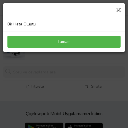
Bir Hata Oluştu!
BK Gift Kişiye Özel Canım Babam Tasarımlı Mavi
Tamam
Kupa Bardak - Model 3
449,
00 TL
Filtrele
Sırala
Çiçeksepeti Mobil Uygulamamızı İndirin