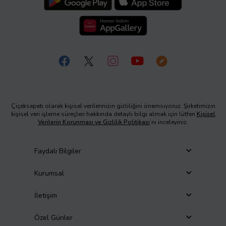
Çiçeksepeti olarak kişisel verilerinizin gizliliğini önemsiyoruz. Şirketimizin
kişisel veri işleme süreçleri hakkında detaylı bilgi almak için lütfen
Kişisel
Verilerin Korunması ve Gizlilik Politikası
’nı inceleyiniz.
Faydalı Bilgiler
Kurumsal
İletişim
Özel Günler