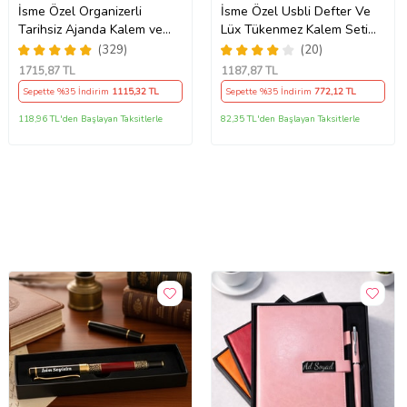
İsme Özel Organizerli
İsme Özel Usbli Defter Ve
Tarihsiz Ajanda Kalem ve
Lüx Tükenmez Kalem Seti
Not Defteri Seti Kutulu
Tasarım Kutulu
(329)
(20)
(Siyah)
1715
,87 TL
1187
,87 TL
Sepette %35 İndirim
1115
,32 TL
Sepette %35 İndirim
772
,12 TL
118,96 TL'den Başlayan Taksitlerle
82,35 TL'den Başlayan Taksitlerle