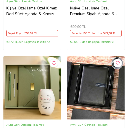
Aynı Gün Ücretsiz Teslimat
Aynı Gün Ücretsiz Teslimat
Kişiye Özel İsme Özel Kırmızı
Kişiye Özel İsme Özel
Deri Süet Ajanda & Kırmızı
Premium Siyah Ajanda &
Roller Kalem Seti Premium
Newton Denge Topları Ofis
Kutulu
Hediyesi
699
,90 TL
Sepet Fiyatı
559
,92 TL
Sepette 150 TL İndirim
549
,90 TL
59,72 TL'den Başlayan Taksitlerle
58,65 TL'den Başlayan Taksitlerle
Aynı Gün Ücretsiz Teslimat
Aynı Gün Ücretsiz Teslimat