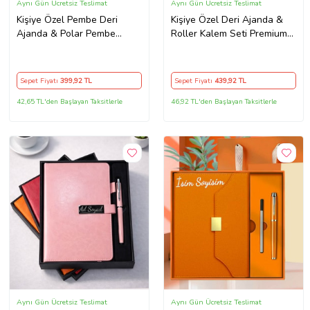
Aynı Gün Ücretsiz Teslimat
Aynı Gün Ücretsiz Teslimat
Kişiye Özel Pembe Deri
Kişiye Özel Deri Ajanda &
Ajanda & Polar Pembe
Roller Kalem Seti Premium
Ayıcık Anahtarlık
Kutulu İsim Baskılı
Sepet Fiyatı
399
,92 TL
Sepet Fiyatı
439
,92 TL
42,65 TL'den Başlayan Taksitlerle
46,92 TL'den Başlayan Taksitlerle
Aynı Gün Ücretsiz Teslimat
Aynı Gün Ücretsiz Teslimat