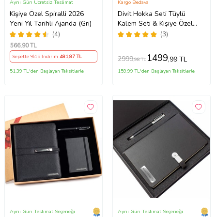
Aynı Gün Ücretsiz Teslimat
Kargo Bedava
Kişiye Özel Spiralli 2026
Divit Hokka Seti Tüylü
Yeni Yıl Tarihli Ajanda (Gri)
Kalem Seti & Kişiye Özel
Deri Defter Mürekkepli
(4)
(3)
Kalem - İsim Baskılı Günlük
566
,90 TL
Hatıra Defter
1499
Sepette %15 İndirim
481
,87 TL
2999
,99 TL
,98 TL
51,39 TL'den Başlayan Taksitlerle
159,99 TL'den Başlayan Taksitlerle
Aynı Gün Teslimat Seçeneği
Aynı Gün Teslimat Seçeneği