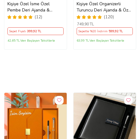
Kişiye Özel İsme Özel
Kişiye Özel Organizerli
Pembe Deri Ajanda &
Turuncu Deri Ajanda & Özel
Pembe Roller Kalem Seti
Kalem Premium Hediye Seti
(12)
(120)
Premium Kutulu
749
,90 TL
Sepet Fiyatı
399
,92 TL
Sepette %20 İndirim
599
,92 TL
42,65 TL'den Başlayan Taksitlerle
63,99 TL'den Başlayan Taksitlerle