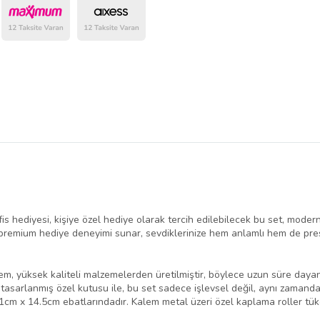
ofis hediyesi, kişiye özel hediye olarak tercih edilebilecek bu set, modern
remium hediye deneyimi sunar, sevdiklerinize hem anlamlı hem de presti
m, yüksek kaliteli malzemelerden üretilmiştir, böylece uzun süre dayanı
e tasarlanmış özel kutusu ile, bu set sadece işlevsel değil, aynı zamand
1cm x 14.5cm ebatlarındadır. Kalem metal üzeri özel kaplama roller tük