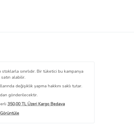
stoklarla sınırlıdır. Bir tüketici bu kampanya
tın alabilir.
arında değişiklik yapma hakkını saklı tutar.
dan gönderilecektir.
erli
350,00 TL Üzeri Kargo Bedava
 Görüntüle
iyat bilgileri, satıcı tarafından