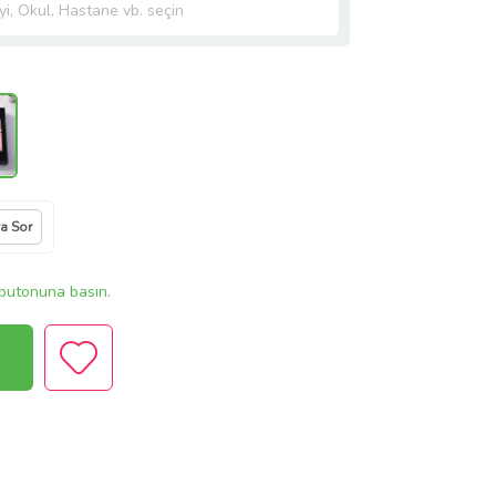
ya Sor
butonuna basın.