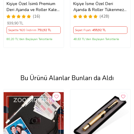
Kişiye Özel İsimli Premium
Kişiye İsme Özel Deri
Deri Ajanda ve Roller Kalem
Ajanda & Roller Tükenmez
& Sevimli Kedi H2o
Kalem Hediye Seti
(16)
(428)
Nemlendirici Seti
939
,90 TL
Sepette %20 İndirim
751
,92 TL
Sepet Fiyatı
455
,92 TL
80,20 TL'den Başlayan Taksitlerle
48,63 TL'den Başlayan Taksitlerle
Bu Ürünü Alanlar Bunları da Aldı