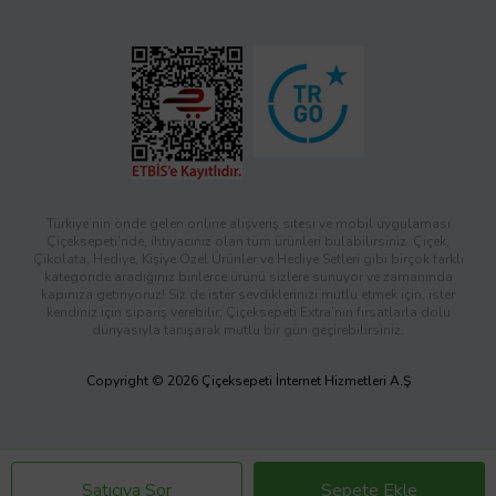
Türkiye’nin önde gelen online alışveriş sitesi ve mobil uygulaması
Çiçeksepeti’nde, ihtiyacınız olan tüm ürünleri bulabilirsiniz. Çiçek,
Çikolata, Hediye, Kişiye Özel Ürünler ve Hediye Setleri gibi birçok farklı
kategoride aradığınız binlerce ürünü sizlere sunuyor ve zamanında
kapınıza getiriyoruz! Siz de ister sevdiklerinizi mutlu etmek için, ister
kendiniz için sipariş verebilir; Çiçeksepeti Extra’nın fırsatlarla dolu
dünyasıyla tanışarak mutlu bir gün geçirebilirsiniz.
Copyright © 2026 Çiçeksepeti İnternet Hizmetleri A.Ş
Satıcıya Sor
Sepete Ekle