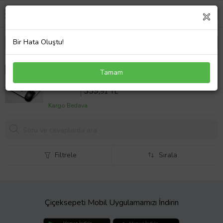
Bir Hata Oluştu!
Kişiye Özel Doktorlara Özel Mousepad
Tamam
Sepette %10 İndirim
399
,90 TL
359,
91 TL
Kargo Bedava
Filtrele
Sırala
Çiçeksepeti Mobil Uygulamamızı İndirin