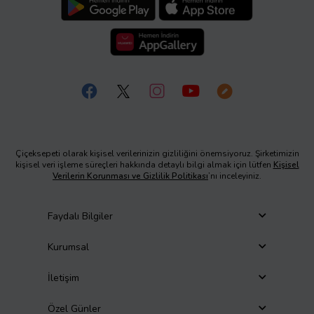
Çiçeksepeti olarak kişisel verilerinizin gizliliğini önemsiyoruz. Şirketimizin
kişisel veri işleme süreçleri hakkında detaylı bilgi almak için lütfen
Kişisel
Verilerin Korunması ve Gizlilik Politikası
’nı inceleyiniz.
Faydalı Bilgiler
Kurumsal
İletişim
Özel Günler