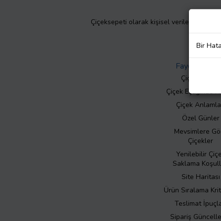
Çiçeksepeti olarak kişisel verilerinizin giz
Bir Hat
Faydalı Bilgil
Çiçek Bakımı
Çiçek Eşliğinde N
Çiçek Anlamla
Özel Günler
Mevsimlere Gö
Çiçekler
Yenilebilir Çiç
Saklama Koşull
Site Haritası
Ürün Sıralama Krit
Teslimat İpuçla
Sipariş Güncell