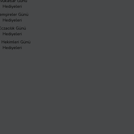
vukatlar Günü
Hediyeleri
emşireler Günü
Hediyeleri
Eczacılık Günü
Hediyeleri
ş Hekimleri Günü
Hediyeleri