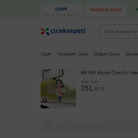
Çiçek ve Gurme Lezzetler
Çiçek
Yenilebilir Çiçek
Doğum Günü
Gönde
BK Gift Kişiye Özel Ev Ha
Renkli)
Sepet Fiyatı
351,
75 TL