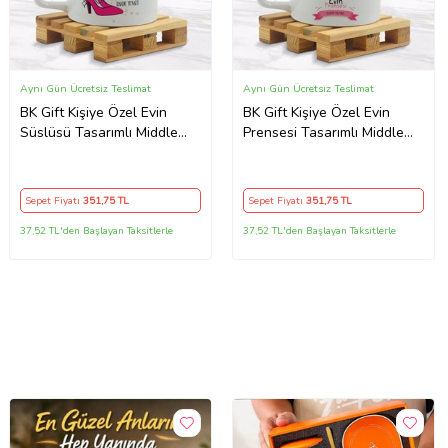
Aynı Gün Ücretsiz Teslimat
Aynı Gün Ücretsiz Teslimat
BK Gift Kişiye Özel Evin
BK Gift Kişiye Özel Evin
Süslüsü Tasarımlı Middle
Prensesi Tasarımlı Middle
Beyaz Kupa Bardak Model 1
Beyaz Kupa Bardak Model 1
Sepet Fiyatı
351
,75 TL
Sepet Fiyatı
351
,75 TL
37,52 TL'den Başlayan Taksitlerle
37,52 TL'den Başlayan Taksitlerle