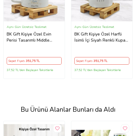
Aynı Gün Ücretsiz Teslimat
Aynı Gün Ücretsiz Teslimat
BK Gift Kişiye Özel Evin
BK Gift Kişiye Özel Harfli
Perisi Tasarımlı Middle
İsimli İçi Siyah Renkli Kupa
Beyaz Kupa Bardak Model 1
Bardak Model 2
Sepet Fiyatı
351
,75 TL
Sepet Fiyatı
351
,75 TL
37,52 TL'den Başlayan Taksitlerle
37,52 TL'den Başlayan Taksitlerle
Bu Ürünü Alanlar Bunları da Aldı