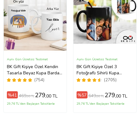
Aynı Gün Ücretsiz Teslimat
Aynı Gün Ücretsiz Teslimat
BK Gift Kişiye Özel Kendin
BK Gift Kişiye Özel 3
Tasarla Beyaz Kupa Bardak,
Fotoğraflı Sihirli Kupa
Sevgiliye Hediye, Arkadaşa
Bardak, Arkadaşa Hediye,
(754)
(2705)
Hediye, Doğum Günü
Sevgiliye Hediye
Hediyesi
279
279
%41
%57
469
649
,00 TL
,00 TL
,00 TL
,00 TL
29,76 TL'den Başlayan Taksitlerle
29,76 TL'den Başlayan Taksitlerle