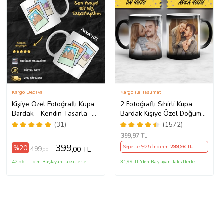
Kargo Bedava
Kargo ile Teslimat
Kişiye Özel Fotoğraflı Kupa
2 Fotoğraflı Sihirli Kupa
Bardak – Kendin Tasarla -
Bardak Kişiye Özel Doğum
Fotoğrafını Gönder
Günü Hediyesi Sevgiliye
(31)
(1572)
Hediye Anneye Babaya
399
,97 TL
Ablaya Abiye Kız Erkek
399
%20
Sepette %25 İndirim
299
,98 TL
499
,00 TL
,00 TL
Kardeşe Arkadaşa Resimli
Günü Yıl Dönümü Hediyesi
42,56 TL'den Başlayan Taksitlerle
31,99 TL'den Başlayan Taksitlerle