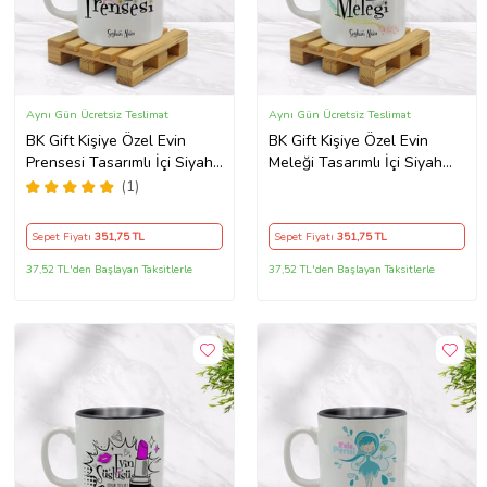
Aynı Gün Ücretsiz Teslimat
Aynı Gün Ücretsiz Teslimat
BK Gift Kişiye Özel Evin
BK Gift Kişiye Özel Evin
Prensesi Tasarımlı İçi Siyah
Meleği Tasarımlı İçi Siyah
Renkli Kupa Bardak Model 3
Renkli Kupa Bardak Model 1
(1)
Sepet Fiyatı
351
,75 TL
Sepet Fiyatı
351
,75 TL
37,52 TL'den Başlayan Taksitlerle
37,52 TL'den Başlayan Taksitlerle