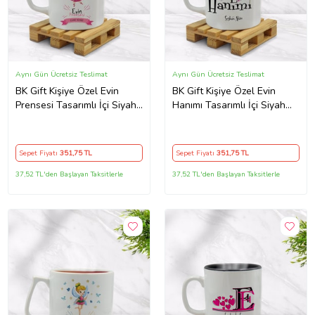
Aynı Gün Ücretsiz Teslimat
Aynı Gün Ücretsiz Teslimat
BK Gift Kişiye Özel Evin
BK Gift Kişiye Özel Evin
Prensesi Tasarımlı İçi Siyah
Hanımı Tasarımlı İçi Siyah
Renkli Kupa Bardak Model 1
Renkli Kupa Bardak Model 1
Sepet Fiyatı
351
,75 TL
Sepet Fiyatı
351
,75 TL
37,52 TL'den Başlayan Taksitlerle
37,52 TL'den Başlayan Taksitlerle