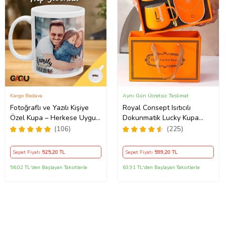
Kargo Bedava
Aynı Gün Ücretsiz Teslimat
Fotoğraflı ve Yazılı Kişiye
Royal Consept Isıtıcılı
Özel Kupa – Herkese Uygun
Dokunmatik Lucky Kupa
Anlamlı Hediye Porselen
Bardak Seti
(106)
(225)
Baskılı Kupa (Beyaz)
Sepet Fiyatı
525
,20 TL
Sepet Fiyatı
599
,20 TL
56,02 TL'den Başlayan Taksitlerle
63,91 TL'den Başlayan Taksitlerle