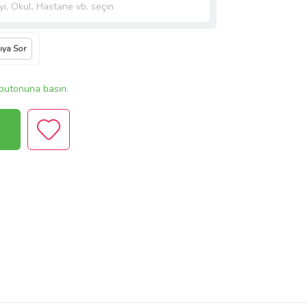
cıya Sor
butonuna basın.