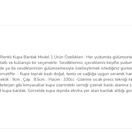
ah Renkli Kupa Bardak Model 1 Ürün Özellikleri ; Her yudumda gülümsetec
tatlı ve kullanışlı bir seçenektir. Sevdikleriniz, içeceklerini keyifle yud
de ya da sevdiklerinizin gülümsemesiyle özelleştirmek istediğiniz günler
ternatiftir. - Kupa toprak bazlı doğal, temiz ve sağlığa uygun seramik ha
eklik : 9cm , Çap : 8.5cm. , Hacim : 330cc -Üzerine sıcak press tekniği 
deterjan gibi kimyasallar kupa üzerindeki verniği çizerek baskı alanına z
et kupa bardak. Görselde kupa dışında ekstra yer alan bardak altlığı gör