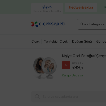
Çiçek ve Gurme Lezzetler
Çiçek
Yenilebilir Çiçek
Doğum Günü
Gönde
Kişiye Özel Fotoğraf Çerçev
650,00 TL
%8
599,
90 TL
Kargo Bedava