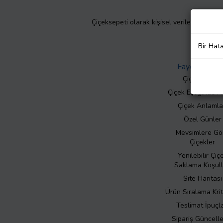
Çiçeksepeti olarak kişisel verilerinizin giz
Bir Hat
Faydalı Bilgil
Çiçek Bakımı
Çiçek Eşliğinde N
Çiçek Anlamla
Özel Günler
Mevsimlere Gö
Çiçekler
Yenilebilir Çiç
Saklama Koşull
Site Haritası
Ürün Sıralama Krit
Teslimat İpuçla
Sipariş Güncell