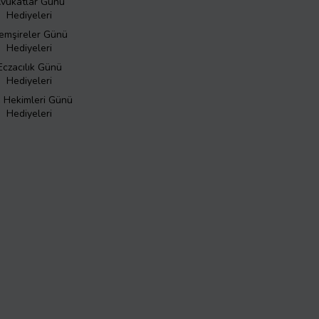
vukatlar Günü
Hediyeleri
emşireler Günü
Hediyeleri
Eczacılık Günü
Hediyeleri
ş Hekimleri Günü
Hediyeleri