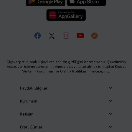
Çiçeksepeti olarak kişisel verilerinizin gizliliğini önemsiyoruz. Şirketimizin
kişisel veri işleme süreçleri hakkında detaylı bilgi almak için lütfen
Kişisel
Verilerin Korunması ve Gizlilik Politikası
’nı inceleyiniz.
Faydalı Bilgiler
Kurumsal
İletişim
Özel Günler