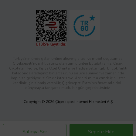
Türkiye’nin önde gelen online alışveriş sitesi ve mobil uygulaması
Çiçeksepeti’nde, ihtiyacınız olan tüm ürünleri bulabilirsiniz. Çiçek,
Çikolata, Hediye, Kişiye Özel Ürünler ve Hediye Setleri gibi birçok farklı
kategoride aradığınız binlerce ürünü sizlere sunuyor ve zamanında
kapınıza getiriyoruz! Siz de ister sevdiklerinizi mutlu etmek için, ister
kendiniz için sipariş verebilir; Çiçeksepeti Extra’nın fırsatlarla dolu
dünyasıyla tanışarak mutlu bir gün geçirebilirsiniz.
Copyright © 2026 Çiçeksepeti İnternet Hizmetleri A.Ş
Satıcıya Sor
Sepete Ekle