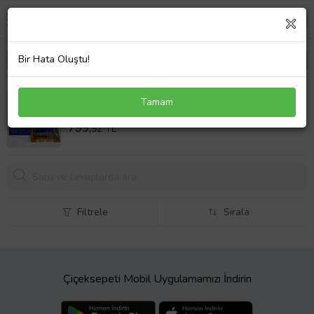
Bir Hata Oluştu!
Kişiye Özel İsimli Saatli Masa Üstü Newton Denge
Tamam
Topları & Deri Ajanda & Roller Kalem Premium Set
Sepet Fiyatı
799,
92 TL
Filtrele
Sırala
Çiçeksepeti Mobil Uygulamamızı İndirin