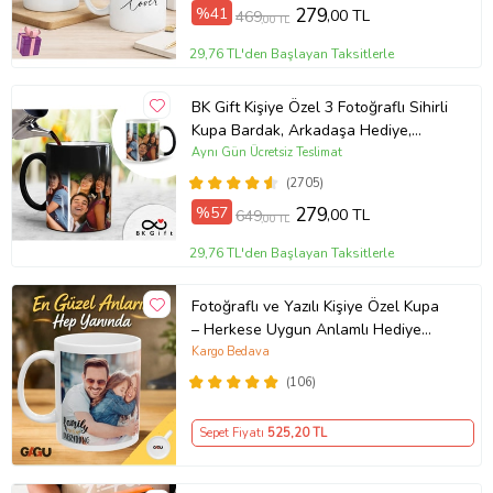
%41
279
,00 TL
469
,00 TL
29,76 TL'den Başlayan Taksitlerle
BK Gift Kişiye Özel 3 Fotoğraflı Sihirli
Kupa Bardak, Arkadaşa Hediye,
Sevgiliye Hediye
Aynı Gün Ücretsiz Teslimat
(2705)
%57
279
,00 TL
649
,00 TL
29,76 TL'den Başlayan Taksitlerle
Fotoğraflı ve Yazılı Kişiye Özel Kupa
– Herkese Uygun Anlamlı Hediye
Porselen Baskılı Kupa (Beyaz)
Kargo Bedava
(106)
Sepet Fiyatı
525
,20 TL