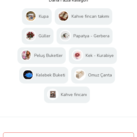
Daha Fazla Kategori
Kupa
Kahve fincan takımı
Güller
Papatya - Gerbera
Peluş Buketler
Kek - Kurabiye
Kelebek Buketi
Omuz Çanta
Kahve fincanı