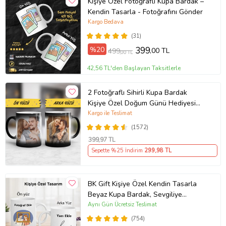
Kişiye Özel Fotoğraflı Kupa Bardak –
Kendin Tasarla - Fotoğrafını Gönder
Kargo Bedava
(31)
%20
399
,00 TL
499
,00 TL
42,56 TL'den Başlayan Taksitlerle
2 Fotoğraflı Sihirli Kupa Bardak
Kişiye Özel Doğum Günü Hediyesi
Sevgiliye Hediye Anneye Babaya
Kargo ile Teslimat
Ablaya Abiye Kız Erkek Kardeşe
(1572)
Arkadaşa Resimli Günü Yıl Dönümü
399
,97 TL
Hediyesi
Sepette %25 İndirim
299
,98 TL
BK Gift Kişiye Özel Kendin Tasarla
Beyaz Kupa Bardak, Sevgiliye
Hediye, Arkadaşa Hediye, Doğum
Aynı Gün Ücretsiz Teslimat
Günü Hediyesi
(754)