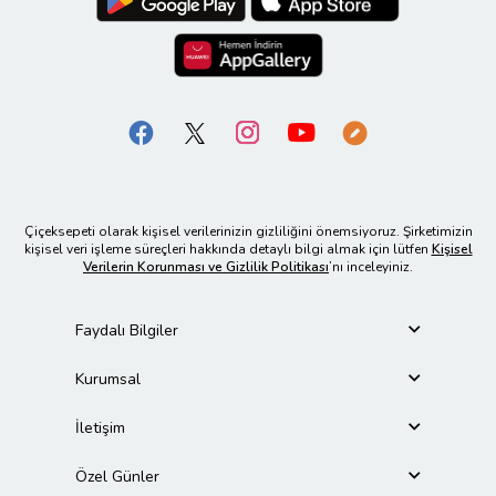
Çiçeksepeti olarak kişisel verilerinizin gizliliğini önemsiyoruz. Şirketimizin
kişisel veri işleme süreçleri hakkında detaylı bilgi almak için lütfen
Kişisel
Verilerin Korunması ve Gizlilik Politikası
’nı inceleyiniz.
Faydalı Bilgiler
Kurumsal
İletişim
Özel Günler