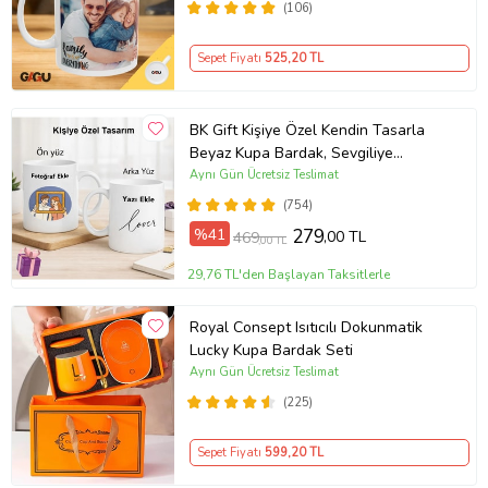
(106)
Sepet Fiyatı
525
,20 TL
BK Gift Kişiye Özel Kendin Tasarla
Beyaz Kupa Bardak, Sevgiliye
Hediye, Arkadaşa Hediye, Doğum
Aynı Gün Ücretsiz Teslimat
Günü Hediyesi
(754)
%41
279
,00 TL
469
,00 TL
29,76 TL'den Başlayan Taksitlerle
Royal Consept Isıtıcılı Dokunmatik
Lucky Kupa Bardak Seti
Aynı Gün Ücretsiz Teslimat
(225)
Sepet Fiyatı
599
,20 TL