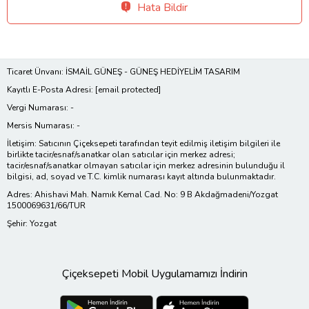
Hata Bildir
Ticaret Ünvanı: İSMAİL GÜNEŞ - GÜNEŞ HEDİYELİM TASARIM
Kayıtlı E-Posta Adresi:
[email protected]
Vergi Numarası: -
Mersis Numarası: -
İletişim: Satıcının Çiçeksepeti tarafından teyit edilmiş iletişim bilgileri ile
birlikte tacir/esnaf/sanatkar olan satıcılar için merkez adresi;
tacir/esnaf/sanatkar olmayan satıcılar için merkez adresinin bulunduğu il
bilgisi, ad, soyad ve T.C. kimlik numarası kayıt altında bulunmaktadır.
Adres: Ahishavi Mah. Namık Kemal Cad. No: 9 B Akdağmadeni/Yozgat
1500069631/66/TUR
Şehir: Yozgat
Çiçeksepeti Mobil Uygulamamızı İndirin