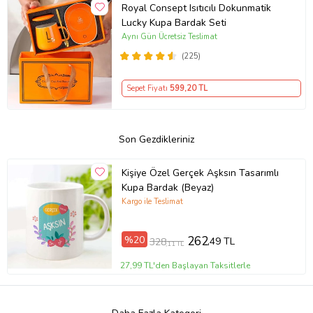
Royal Consept Isıtıcılı Dokunmatik
Lucky Kupa Bardak Seti
Aynı Gün Ücretsiz Teslimat
(225)
Sepet Fiyatı
599
,20 TL
Son Gezdikleriniz
Kişiye Özel Gerçek Aşksın Tasarımlı
Kupa Bardak (Beyaz)
Kargo ile Teslimat
%20
262
,49 TL
328
,11 TL
27,99 TL'den Başlayan Taksitlerle