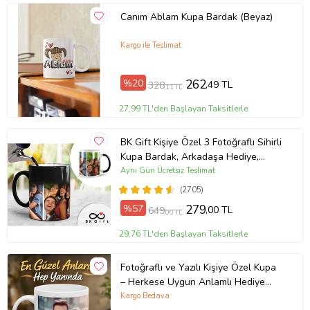
Canım Ablam Kupa Bardak (Beyaz)
Kargo ile Teslimat
%20
262
,49 TL
328
,11 TL
27,99 TL'den Başlayan Taksitlerle
BK Gift Kişiye Özel 3 Fotoğraflı Sihirli
Kupa Bardak, Arkadaşa Hediye,
Sevgiliye Hediye
Aynı Gün Ücretsiz Teslimat
(2705)
%57
279
,00 TL
649
,00 TL
29,76 TL'den Başlayan Taksitlerle
Fotoğraflı ve Yazılı Kişiye Özel Kupa
– Herkese Uygun Anlamlı Hediye
Porselen Baskılı Kupa (Beyaz)
Kargo Bedava