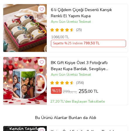
6 li Çiğdem Çiçeği Desenli Karışık
Renkli El Yapımı Kupa
Aynı Gün Ücretsiz Teslimat
(25)
1066
,00 TL
Sepette %25 İndirim
799
,50 TL
BK Gift Kişiye Özel 3 Fotoğraflı
Beyaz Kupa Bardak, Sevgiliye
Hediye, Arkadaşa Hediye
Aynı Gün Ücretsiz Teslimat
(356)
%15
255
,00 TL
299
,00 TL
27,20 TL'den Başlayan Taksitlerle
Bu Ürünü Alanlar Bunları da Aldı