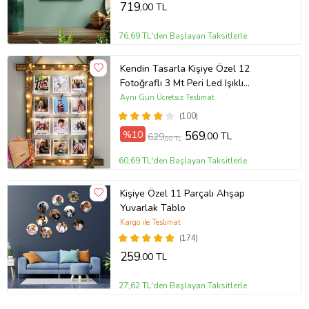
719
,00 TL
76,69 TL'den Başlayan Taksitlerle
Kendin Tasarla Kişiye Özel 12
Fotoğraflı 3 Mt Peri Led Işıklı
Mandallı Ahşap Fotoğraf Anı
Aynı Gün Ücretsiz Teslimat
Çerçevesi 70x50cm
(100)
%10
569
,00 TL
629
,00 TL
60,69 TL'den Başlayan Taksitlerle
Kişiye Özel 11 Parçalı Ahşap
Yuvarlak Tablo
Kargo ile Teslimat
(174)
259
,00 TL
27,62 TL'den Başlayan Taksitlerle