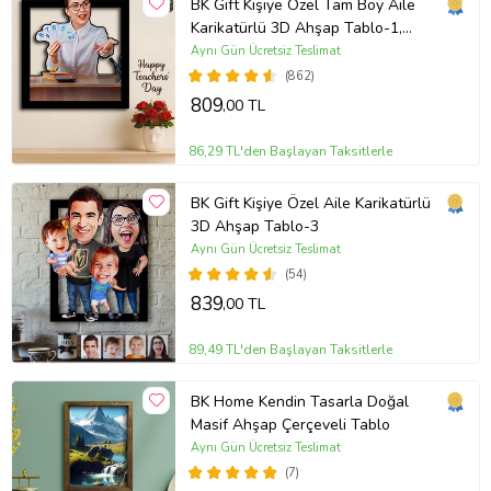
BK Gift Kişiye Özel Tam Boy Aile
Karikatürlü 3D Ahşap Tablo-1,
Sevgiliye Hediye, Ev Hediyesi, Ev
Aynı Gün Ücretsiz Teslimat
Dekoru
(862)
809
,00 TL
86,29 TL'den Başlayan Taksitlerle
BK Gift Kişiye Özel Aile Karikatürlü
3D Ahşap Tablo-3
Aynı Gün Ücretsiz Teslimat
(54)
839
,00 TL
89,49 TL'den Başlayan Taksitlerle
BK Home Kendin Tasarla Doğal
Masif Ahşap Çerçeveli Tablo
Aynı Gün Ücretsiz Teslimat
(7)