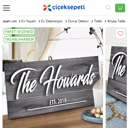
eksepeti.com
Ev Yaşam
Ev Dekorasyon
Duvar Dekoru
Tablo
Ahşap Tablo
PAKET SEÇENEĞİ
TASARLANABİLİR