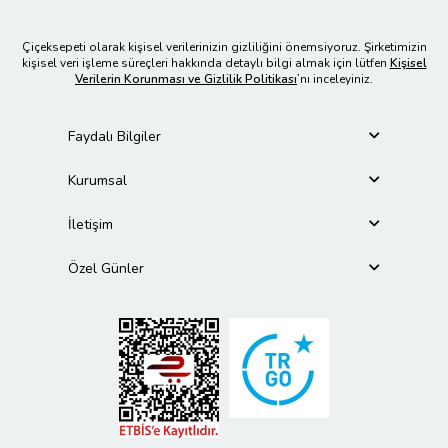
Çiçeksepeti olarak kişisel verilerinizin gizliliğini önemsiyoruz. Şirketimizin
kişisel veri işleme süreçleri hakkında detaylı bilgi almak için lütfen
Kişisel
Verilerin Korunması ve Gizlilik Politikası
’nı inceleyiniz.
Faydalı Bilgiler
Kurumsal
İletişim
Özel Günler