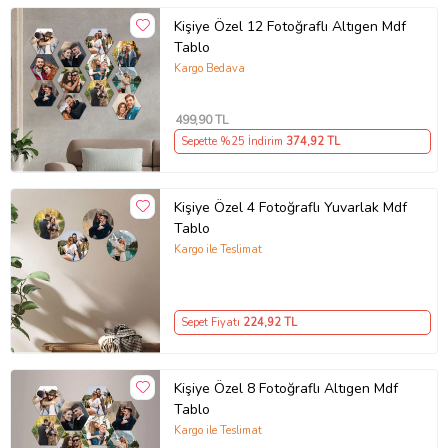
Kişiye Özel 12 Fotoğraflı Altıgen Mdf
Tablo
Kargo Bedava
499
,90 TL
Sepette %25 İndirim
374
,92 TL
Kişiye Özel 4 Fotoğraflı Yuvarlak Mdf
Tablo
Kargo ile Teslimat
Sepet Fiyatı
224
,92 TL
Kişiye Özel 8 Fotoğraflı Altıgen Mdf
Tablo
Kargo ile Teslimat