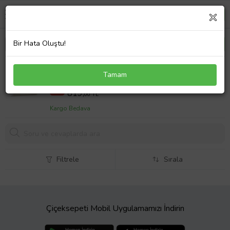
Bir Hata Oluştu!
Kişiye Özel Krom Kaplama Kare Kol Düğme ve
Tamam
Kravat İğne Seti
869,0 TL
%6
819,
00 TL
Kargo Bedava
Filtrele
Sırala
Çiçeksepeti Mobil Uygulamamızı İndirin