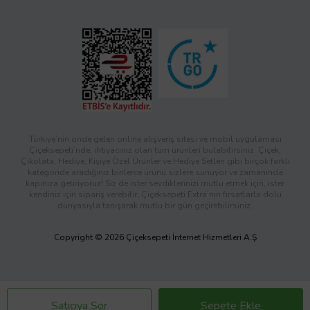
Türkiye’nin önde gelen online alışveriş sitesi ve mobil uygulaması
Çiçeksepeti’nde, ihtiyacınız olan tüm ürünleri bulabilirsiniz. Çiçek,
Çikolata, Hediye, Kişiye Özel Ürünler ve Hediye Setleri gibi birçok farklı
kategoride aradığınız binlerce ürünü sizlere sunuyor ve zamanında
kapınıza getiriyoruz! Siz de ister sevdiklerinizi mutlu etmek için, ister
kendiniz için sipariş verebilir; Çiçeksepeti Extra’nın fırsatlarla dolu
dünyasıyla tanışarak mutlu bir gün geçirebilirsiniz.
Copyright © 2026 Çiçeksepeti İnternet Hizmetleri A.Ş
Satıcıya Sor
Sepete Ekle