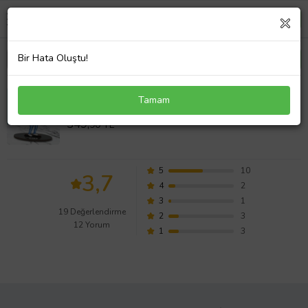
Bir Hata Oluştu!
Kişiye Özel Hemşire Tasarımlı Karikatür Biblo
Tamam
Değerlendirmeleri
349,
90 TL
5
10
3,7
4
2
3
1
19 Değerlendirme
2
3
12 Yorum
1
3