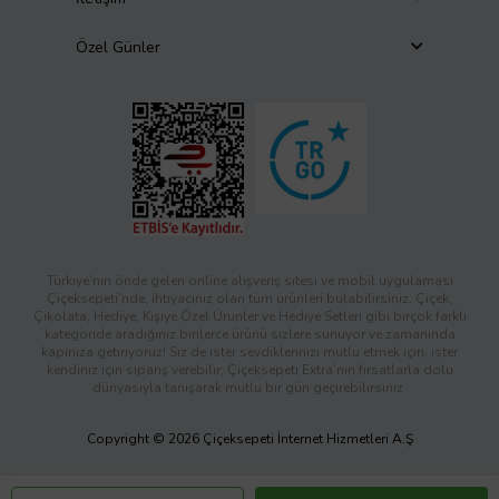
Özel Günler
Türkiye’nin önde gelen online alışveriş sitesi ve mobil uygulaması
Çiçeksepeti’nde, ihtiyacınız olan tüm ürünleri bulabilirsiniz. Çiçek,
Çikolata, Hediye, Kişiye Özel Ürünler ve Hediye Setleri gibi birçok farklı
kategoride aradığınız binlerce ürünü sizlere sunuyor ve zamanında
kapınıza getiriyoruz! Siz de ister sevdiklerinizi mutlu etmek için, ister
kendiniz için sipariş verebilir; Çiçeksepeti Extra’nın fırsatlarla dolu
dünyasıyla tanışarak mutlu bir gün geçirebilirsiniz.
Copyright © 2026 Çiçeksepeti İnternet Hizmetleri A.Ş