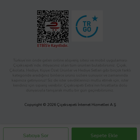
Türkiye’nin önde gelen online alışveriş sitesi ve mobil uygulaması
Çiçeksepeti’nde, ihtiyacınız olan tüm ürünleri bulabilirsiniz. Çiçek,
Çikolata, Hediye, Kişiye Özel Ürünler ve Hediye Setleri gibi birçok farklı
kategoride aradığınız binlerce ürünü sizlere sunuyor ve zamanında
kapınıza getiriyoruz! Siz de ister sevdiklerinizi mutlu etmek için, ister
kendiniz için sipariş verebilir; Çiçeksepeti Extra’nın fırsatlarla dolu
dünyasıyla tanışarak mutlu bir gün geçirebilirsiniz.
Copyright © 2026 Çiçeksepeti İnternet Hizmetleri A.Ş
Satıcıya Sor
Sepete Ekle