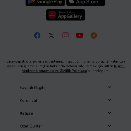
Çiçeksepeti olarak kişisel verilerinizin gizliliğini önemsiyoruz. Şirketimizin
kişisel veri işleme süreçleri hakkında detaylı bilgi almak için lütfen
Kişisel
Verilerin Korunması ve Gizlilik Politikası
’nı inceleyiniz.
Faydalı Bilgiler
Kurumsal
İletişim
Özel Günler