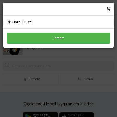
Bir Hata Oluştu!
BK Gift Kişiye Özel İkili Bay ve Bayan Chef
Tamam
Karikatürlü Siyah Mutfak Önlüğü Seti-12
Sepet Fiyatı
576,
75 TL
Filtrele
Sırala
Çiçeksepeti Mobil Uygulamamızı İndirin