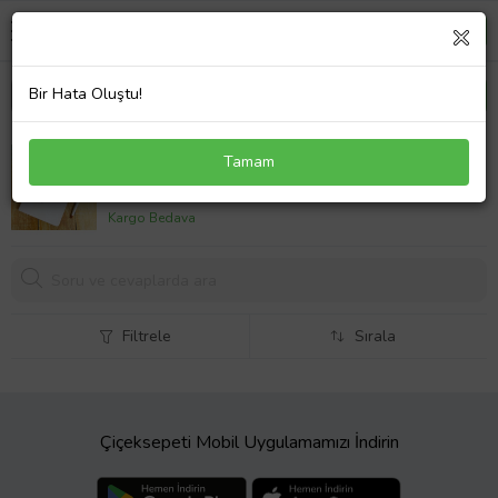
Bir Hata Oluştu!
Kişiye Özel İsimli Ajanda Not Defteri ve Kalem Seti
Tamam
2413W07 (Beyaz-Rose Gold)
389,
00 TL
Kargo Bedava
Filtrele
Sırala
Çiçeksepeti Mobil Uygulamamızı İndirin