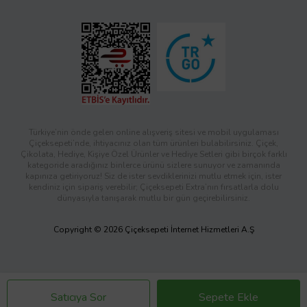
Türkiye’nin önde gelen online alışveriş sitesi ve mobil uygulaması
Çiçeksepeti’nde, ihtiyacınız olan tüm ürünleri bulabilirsiniz. Çiçek,
Çikolata, Hediye, Kişiye Özel Ürünler ve Hediye Setleri gibi birçok farklı
kategoride aradığınız binlerce ürünü sizlere sunuyor ve zamanında
kapınıza getiriyoruz! Siz de ister sevdiklerinizi mutlu etmek için, ister
kendiniz için sipariş verebilir; Çiçeksepeti Extra’nın fırsatlarla dolu
dünyasıyla tanışarak mutlu bir gün geçirebilirsiniz.
Copyright © 2026 Çiçeksepeti İnternet Hizmetleri A.Ş
Satıcıya Sor
Sepete Ekle