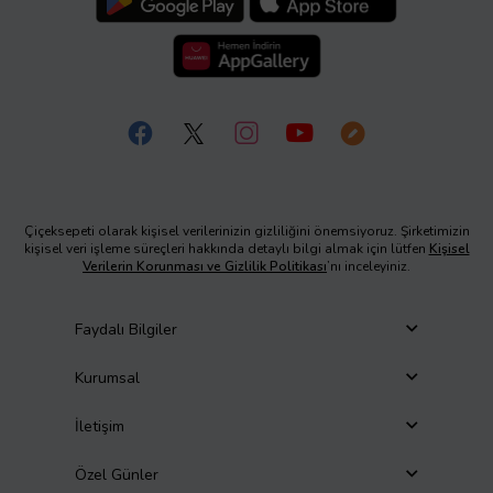
Çiçeksepeti olarak kişisel verilerinizin gizliliğini önemsiyoruz. Şirketimizin
kişisel veri işleme süreçleri hakkında detaylı bilgi almak için lütfen
Kişisel
Verilerin Korunması ve Gizlilik Politikası
’nı inceleyiniz.
Faydalı Bilgiler
Kurumsal
İletişim
Özel Günler