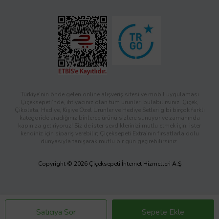
Türkiye’nin önde gelen online alışveriş sitesi ve mobil uygulaması
Çiçeksepeti’nde, ihtiyacınız olan tüm ürünleri bulabilirsiniz. Çiçek,
Çikolata, Hediye, Kişiye Özel Ürünler ve Hediye Setleri gibi birçok farklı
kategoride aradığınız binlerce ürünü sizlere sunuyor ve zamanında
kapınıza getiriyoruz! Siz de ister sevdiklerinizi mutlu etmek için, ister
kendiniz için sipariş verebilir; Çiçeksepeti Extra’nın fırsatlarla dolu
dünyasıyla tanışarak mutlu bir gün geçirebilirsiniz.
Copyright © 2026 Çiçeksepeti İnternet Hizmetleri A.Ş
Satıcıya Sor
Sepete Ekle