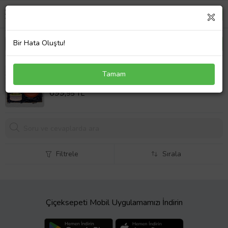
Bir Hata Oluştu!
Kişiye Özel İsimli Turuncu Kahve Fincanı ve Şans
Tamam
Melekli Işıklı Fanus
Sepet Fiyatı
699,
95 TL
Filtrele
Sırala
Çiçeksepeti Mobil Uygulamamızı İndirin