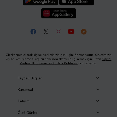
Çiçeksepeti olarak kişisel verilerinizin gizliliğini önemsiyoruz. Şirketimizin
kişisel veri işleme süreçleri hakkında detaylı bilgi almak için lütfen
Kişisel
Verilerin Korunması ve Gizlilik Politikası
’nı inceleyiniz.
Faydalı Bilgiler
Kurumsal
İletişim
Özel Günler