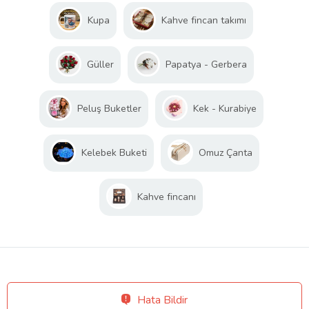
Kupa
Kahve fincan takımı
Güller
Papatya - Gerbera
Peluş Buketler
Kek - Kurabiye
Kelebek Buketi
Omuz Çanta
Kahve fincanı
Hata Bildir