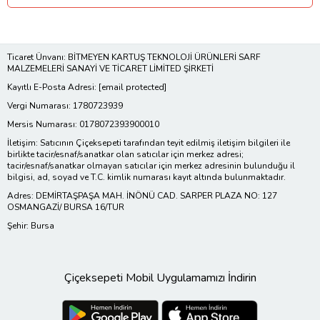
Ticaret Ünvanı: BİTMEYEN KARTUŞ TEKNOLOJİ ÜRÜNLERİ SARF
MALZEMELERİ SANAYİ VE TİCARET LİMİTED ŞİRKETİ
Kayıtlı E-Posta Adresi:
[email protected]
Vergi Numarası: 1780723939
Mersis Numarası: 0178072393900010
İletişim: Satıcının Çiçeksepeti tarafından teyit edilmiş iletişim bilgileri ile
birlikte tacir/esnaf/sanatkar olan satıcılar için merkez adresi;
tacir/esnaf/sanatkar olmayan satıcılar için merkez adresinin bulunduğu il
bilgisi, ad, soyad ve T.C. kimlik numarası kayıt altında bulunmaktadır.
Adres: DEMİRTAŞPAŞA MAH. İNÖNÜ CAD. SARPER PLAZA NO: 127
OSMANGAZİ/ BURSA 16/TUR
Şehir: Bursa
Çiçeksepeti Mobil Uygulamamızı İndirin