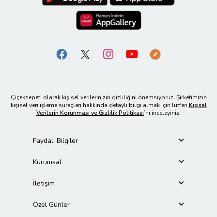
Çiçeksepeti olarak kişisel verilerinizin gizliliğini önemsiyoruz. Şirketimizin
kişisel veri işleme süreçleri hakkında detaylı bilgi almak için lütfen
Kişisel
Verilerin Korunması ve Gizlilik Politikası
’nı inceleyiniz.
Faydalı Bilgiler
Kurumsal
İletişim
Özel Günler