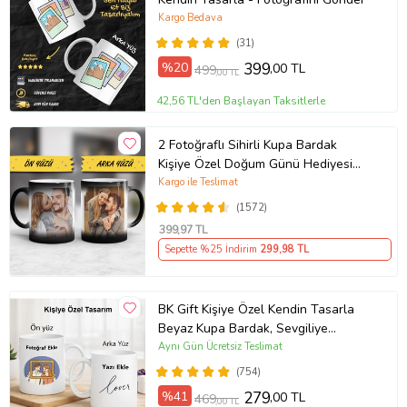
Kargo Bedava
(31)
%20
399
,00 TL
499
,00 TL
42,56 TL'den Başlayan Taksitlerle
2 Fotoğraflı Sihirli Kupa Bardak
Kişiye Özel Doğum Günü Hediyesi
Sevgiliye Hediye Anneye Babaya
Kargo ile Teslimat
Ablaya Abiye Kız Erkek Kardeşe
(1572)
Arkadaşa Resimli Günü Yıl Dönümü
399
,97 TL
Hediyesi
Sepette %25 İndirim
299
,98 TL
BK Gift Kişiye Özel Kendin Tasarla
Beyaz Kupa Bardak, Sevgiliye
Hediye, Arkadaşa Hediye, Doğum
Aynı Gün Ücretsiz Teslimat
Günü Hediyesi
(754)
%41
279
,00 TL
469
,00 TL