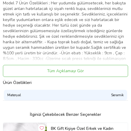
Model 7 Ürün Özellikleri ; Her yudumda gülümsetecek, her bakışta
güzel anları hatırlatacak içi siyah renkli kupa, sevdiklerinizi mutlu
etmek için tatlı ve kullanışlı bir seçenektir. Sevdikleriniz, içeceklerini
keyifle yudumlarken onlara eşlik edecek ve sizi hatırlatacak bir
hediye seçeneği olacaktır. Her türlü özel günde ya da
sevdiklerinizin gülümsemesiyle özelleştirmek istediğiniz günlerde
hediye edebilirsniz. Şık ve özel renklendirmesiyle sevdikleriniz için
harika bir alternatiftir. - Kupa toprak bazlı doğal, temiz ve sağlığa
uygun seramik hammadden üretilen bir kupadır.Sağlık sertifikalı ve
%100 yerli üretim bir üründür. -Ürün ebatı : Yükseklik : 9cm , Çap :
8.5cm. , Hacim : 330cc -Üzerine sıcak press tekniği ile sublimasyon
baskı yapılmaktadır. *** Yıkama Talimatı : Bulaşık makinesinde
kullanılan tuz ve deterjan gibi kimyasallar kupa üzerindeki verniği
Tüm Açıklamayı Gör
çizerek baskı alanına zamanla zarar verebilir. Kupanızı ılık suda ve
elde yıkamanız önerilmektedir. ***-Ürün içeriği ; 1 adet kupa bardak.
Ürün Özellikleri
Görselde kupa dışında ekstra yer alan bardak altlığı görsel amaçlı
olup ürüne dahil değildir. kupa bardak, kupa, kişiye özel
Materyal
Seramik
Ürün Kodu:
kcm43025389
İlginizi Çekebilecek Benzer Seçenekler
BK Gift Kişiye Özel Erkek ve Kadın