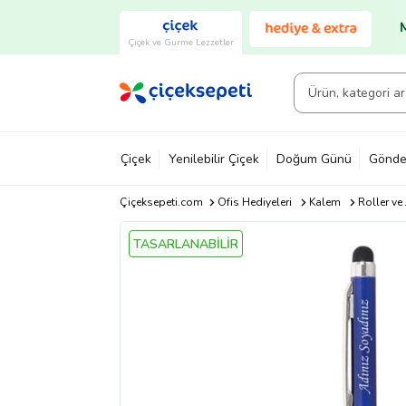
Çiçek ve Gurme Lezzetler
Çiçek
Yenilebilir Çiçek
Doğum Günü
Gönde
Çiçeksepeti.com
Ofis Hediyeleri
Kalem
Roller ve
TASARLANABİLİR