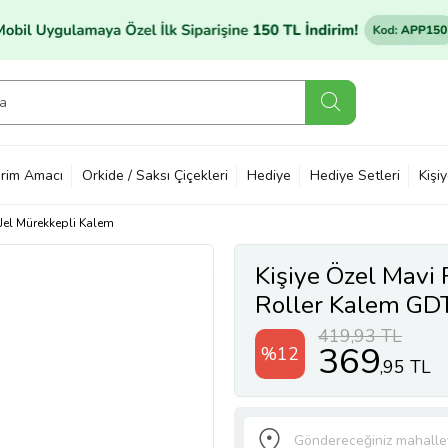
rim Amacı
Orkide / Saksı Çiçekleri
Hediye
Hediye Setleri
Kişi
 Jel Mürekkepli Kalem
Kişiye Özel Mavi
Roller Kalem G
419,93 TL
369
%12
,95 TL