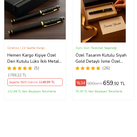
Ücretsiz / 24 Saatte Kargo
Aynı Gün Teslimat Seçeneği
Hemen Kargo Kişiye Özel
Özel Tasarım Kutulu Siyah
Deri Kutulu Lüks İkili Metal
Gold Detaylı İsme Özel
İmza Kalemi - Premium
Roller İmza Kalemi
(5)
(26)
Hediye Deneyimi
1769
,22 TL
659
%34
Sepette %35 İndirim
1149
,99 TL
999
,92 TL
,00 TL
122,66 TL'den Başlayan Taksitlerle
70,39 TL'den Başlayan Taksitlerle