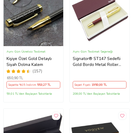
Aynı Gün Ücretsiz Teslimat
Aynı Gün Teslimat Seçeneği
Kişiye Özel Gold Detaylı
Signator® ST147 Sedefli
Siyah Dolma Kalem
Gold Bordo Metal Roller
Kalem İsme Özel Kalem
(157)
(Karışık)
650
,90 TL
Sepette %15 İndirim
553
,27 TL
Sepet Fiyatı
1950
,00 TL
59,01 TL'den Başlayan Taksitlerle
208,00 TL'den Başlayan Taksitlerle