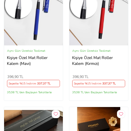
Aynı Gün Ücretsiz Teslimat
Aynı Gün Ücretsiz Teslimat
Kişiye Özel Mat Roller
Kişiye Özel Mat Roller
Kalem (Mavi)
Kalem (Kırmızı)
396
,90 TL
396
,90 TL
Sepette %15 İndirim
337
,37 TL
Sepette %15 İndirim
337
,37 TL
35,98 TL'den Başlayan Taksitlerle
35,98 TL'den Başlayan Taksitlerle