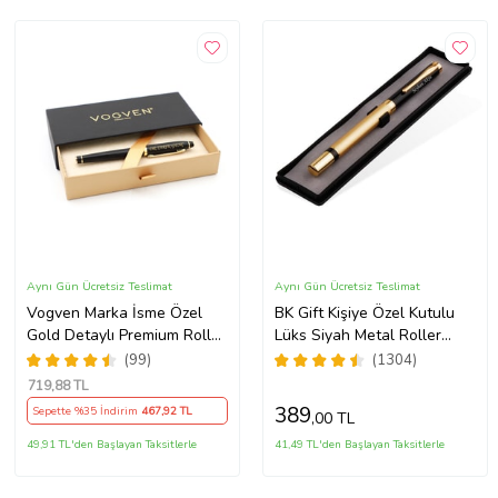
Aynı Gün Ücretsiz Teslimat
Aynı Gün Ücretsiz Teslimat
Vogven Marka İsme Özel
BK Gift Kişiye Özel Kutulu
Gold Detaylı Premium Roller
Lüks Siyah Metal Roller
Kalem
Kalem, Yeni İş, Ofis
(99)
(1304)
Hediyesi, Arkadaşa Hediye,
719
,88 TL
Öğretmenler Günü
389
Sepette %35 İndirim
467
,92 TL
,00 TL
49,91 TL'den Başlayan Taksitlerle
41,49 TL'den Başlayan Taksitlerle