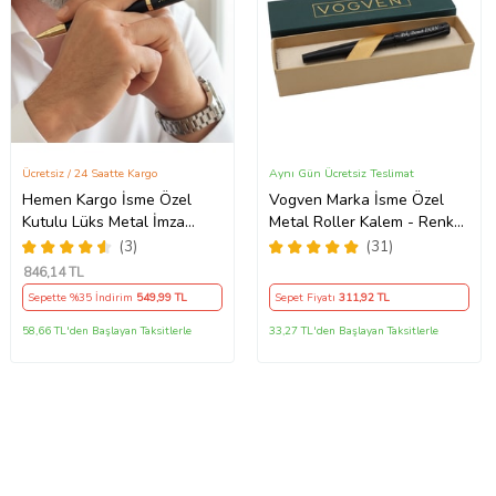
Ücretsiz / 24 Saatte Kargo
Aynı Gün Ücretsiz Teslimat
Hemen Kargo İsme Özel
Vogven Marka İsme Özel
Kutulu Lüks Metal İmza
Metal Roller Kalem - Renk
Kalemi - Öğretmene,
Seçenekli (Siyah)
(3)
(31)
Doktora, Memura, Kamu
846
,14 TL
Personeline Hediye
Sepette %35 İndirim
549
,99 TL
Sepet Fiyatı
311
,92 TL
58,66 TL'den Başlayan Taksitlerle
33,27 TL'den Başlayan Taksitlerle