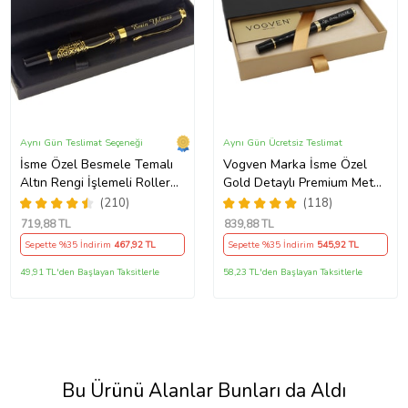
Aynı Gün Teslimat Seçeneği
Aynı Gün Ücretsiz Teslimat
İsme Özel Besmele Temalı
Vogven Marka İsme Özel
Altın Rengi İşlemeli Roller
Gold Detaylı Premium Metal
Kalem
Roller Kalem
(210)
(118)
719
,88 TL
839
,88 TL
Sepette %35 İndirim
467
,92 TL
Sepette %35 İndirim
545
,92 TL
49,91 TL'den Başlayan Taksitlerle
58,23 TL'den Başlayan Taksitlerle
Bu Ürünü Alanlar Bunları da Aldı