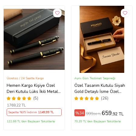
Ücretsiz / 24 Saatte Kargo
Aynı Gün Teslimat Seçeneği
Hemen Kargo Kişiye Özel
Özel Tasarım Kutulu Siyah
Deri Kutulu Lüks İkili Metal
Gold Detaylı İsme Özel
İmza Kalemi - Premium
Roller İmza Kalemi
(5)
(26)
Hediye Deneyimi
1769
,22 TL
659
%34
Sepette %35 İndirim
1149
,99 TL
999
,92 TL
,00 TL
122,66 TL'den Başlayan Taksitlerle
70,39 TL'den Başlayan Taksitlerle