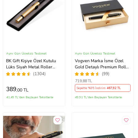
Aynı Gün Ücretsiz Teslimat
Aynı Gün Ücretsiz Teslimat
BK Gift Kişiye Özel Kutulu
Vogven Marka İsme Özel
Lüks Siyah Metal Roller
Gold Detaylı Premium Roller
Kalem, Yeni İş, Ofis
Kalem
(1304)
(99)
Hediyesi, Arkadaşa Hediye,
719
,88 TL
Öğretmenler Günü
389
Sepette %35 İndirim
467
,92 TL
,00 TL
41,49 TL'den Başlayan Taksitlerle
49,91 TL'den Başlayan Taksitlerle