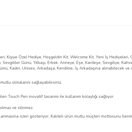
eri, Kişiye Özel Hediye, Hoşgeldin Kit, Welcome Kit, Yeni İş Hediyeleri, 
Sevgililer Günü, Yılbaşı, Erkek, Anneye, Eşe, Kardeşe, Sevgiliye, Kahv
nümü, Kadın, Unisex, Arkadaşa, Kendime, İş Arkadaşına alınabilecek ve 
mutlu olmalarını sağlayabilirsiniz.
ilen Touch Pen inovatif tasarımı ile kullanım kolaylığı sağlıyor.
 solmaz ve silinmez.
lanmasına özen gösteriyor, Kaliteli ürün mutlu müşteri mottosunu beni