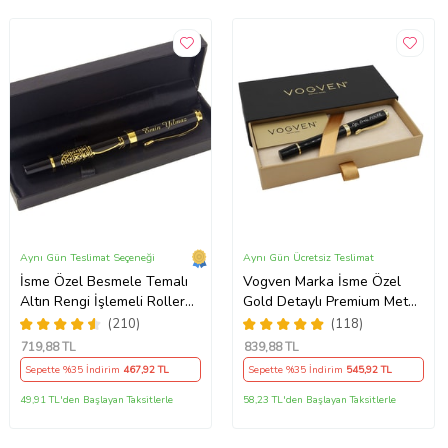
Aynı Gün Teslimat Seçeneği
Aynı Gün Ücretsiz Teslimat
İsme Özel Besmele Temalı
Vogven Marka İsme Özel
Altın Rengi İşlemeli Roller
Gold Detaylı Premium Metal
Kalem
Roller Kalem
(210)
(118)
719
,88 TL
839
,88 TL
Sepette %35 İndirim
467
,92 TL
Sepette %35 İndirim
545
,92 TL
49,91 TL'den Başlayan Taksitlerle
58,23 TL'den Başlayan Taksitlerle