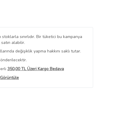
stoklarla sınırlıdır. Bir tüketici bu kampanya
tın alabilir.
arında değişiklik yapma hakkını saklı tutar.
önderilecektir.
erli
350,00 TL Üzeri Kargo Bedava
 Görüntüle
iyat bilgileri, satıcı tarafından