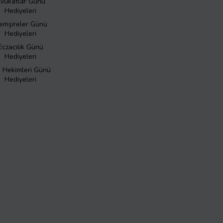
vukatlar Günü
Hediyeleri
emşireler Günü
Hediyeleri
Eczacılık Günü
Hediyeleri
ş Hekimleri Günü
Hediyeleri