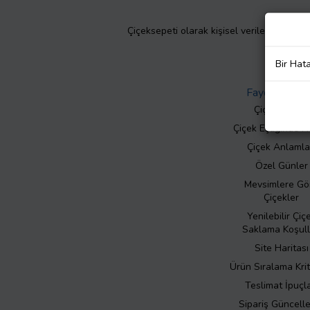
Çiçeksepeti olarak kişisel verilerinizin giz
Bir Hat
Faydalı Bilgil
Çiçek Bakımı
Çiçek Eşliğinde N
Çiçek Anlamla
Özel Günler
Mevsimlere Gö
Çiçekler
Yenilebilir Çiç
Saklama Koşull
Site Haritası
Ürün Sıralama Krit
Teslimat İpuçla
Sipariş Güncell