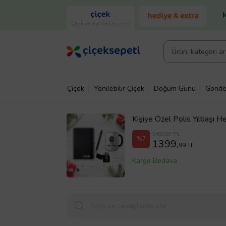
Çiçek ve Gurme Lezzetler
Çiçek
Yenilebilir Çiçek
Doğum Günü
Gönde
Kişiye Özel Polis Yılbaşı
1499,99 TL
%7
1399,
99 TL
Kargo Bedava