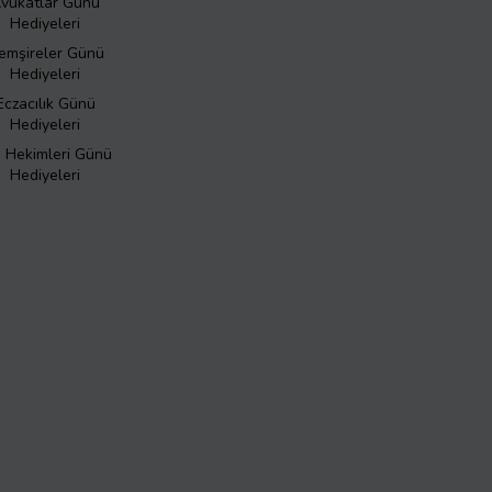
vukatlar Günü
Hediyeleri
emşireler Günü
Hediyeleri
Eczacılık Günü
Hediyeleri
ş Hekimleri Günü
Hediyeleri