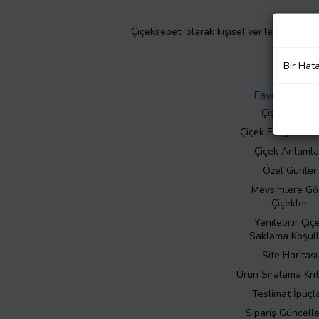
Çiçeksepeti olarak kişisel verilerinizin giz
Bir Hat
Faydalı Bilgil
Çiçek Bakımı
Çiçek Eşliğinde N
Çiçek Anlamla
Özel Günler
Mevsimlere Gö
Çiçekler
Yenilebilir Çiç
Saklama Koşull
Site Haritası
Ürün Sıralama Krit
Teslimat İpuçla
Sipariş Güncell