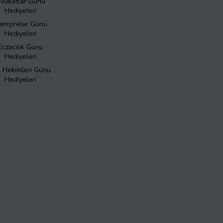
vukatlar Günü
Hediyeleri
emşireler Günü
Hediyeleri
Eczacılık Günü
Hediyeleri
ş Hekimleri Günü
Hediyeleri