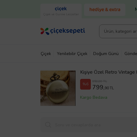
Çiçek ve Gurme Lezzetler
Çiçek
Yenilebilir Çiçek
Doğum Günü
Gönde
Kişiye Özel Retro Vintage 
850,00 TL
%6
799,
90 TL
Kargo Bedava