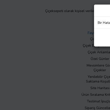
Çiçeksepeti olarak kişisel verilerinizin giz
Bir Hat
Faydalı Bilgil
Çiçek Bakımı
Çiçek Eşliğinde N
Çiçek Anlamla
Özel Günler
Mevsimlere Gö
Çiçekler
Yenilebilir Çiç
Saklama Koşull
Site Haritası
Ürün Sıralama Krit
Teslimat İpuçla
Sipariş Güncell