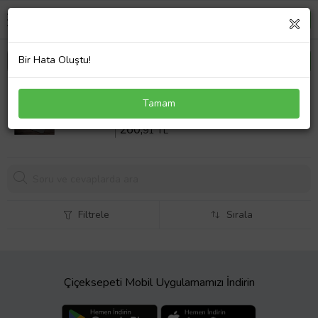
Bir Hata Oluştu!
KİŞİYE ÖZEL S HARF BASKILI MOUSE PAD
Tamam
Sepette %10 İndirim
289
,90 TL
260,
91 TL
Filtrele
Sırala
Çiçeksepeti Mobil Uygulamamızı İndirin