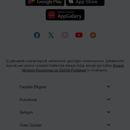
Çiçeksepeti olarak kişisel verilerinizin gizliliğini önemsiyoruz. Şirketimizin
kişisel veri işleme süreçleri hakkında detaylı bilgi almak için lütfen
Kişisel
Verilerin Korunması ve Gizlilik Politikası
’nı inceleyiniz.
Faydalı Bilgiler
Kurumsal
İletişim
Özel Günler