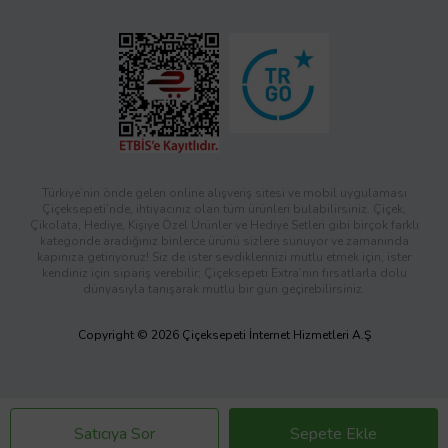
Türkiye’nin önde gelen online alışveriş sitesi ve mobil uygulaması
Çiçeksepeti’nde, ihtiyacınız olan tüm ürünleri bulabilirsiniz. Çiçek,
Çikolata, Hediye, Kişiye Özel Ürünler ve Hediye Setleri gibi birçok farklı
kategoride aradığınız binlerce ürünü sizlere sunuyor ve zamanında
kapınıza getiriyoruz! Siz de ister sevdiklerinizi mutlu etmek için, ister
kendiniz için sipariş verebilir; Çiçeksepeti Extra’nın fırsatlarla dolu
dünyasıyla tanışarak mutlu bir gün geçirebilirsiniz.
Copyright © 2026 Çiçeksepeti İnternet Hizmetleri A.Ş
Satıcıya Sor
Sepete Ekle