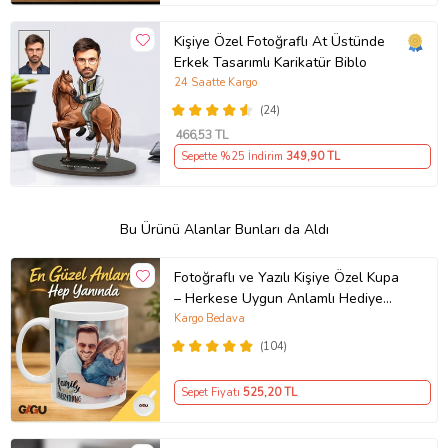
Kişiye Özel Fotoğraflı At Üstünde
Erkek Tasarımlı Karikatür Biblo
24 Saatte Kargo
(24)
466
,53 TL
Sepette %25 İndirim
349
,90 TL
Bu Ürünü Alanlar Bunları da Aldı
Fotoğraflı ve Yazılı Kişiye Özel Kupa
– Herkese Uygun Anlamlı Hediye
Porselen Baskılı Kupa (Beyaz)
Kargo Bedava
(104)
Sepet Fiyatı
525
,20 TL