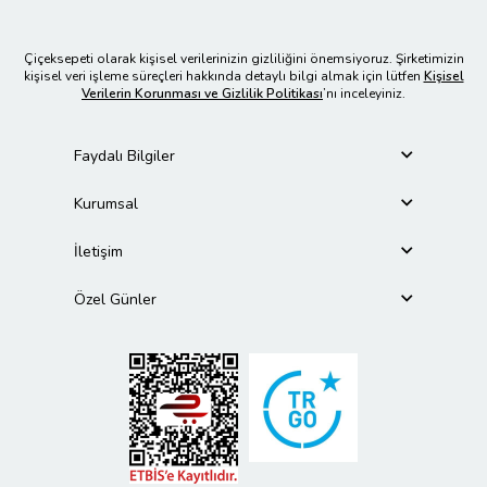
Çiçeksepeti olarak kişisel verilerinizin gizliliğini önemsiyoruz. Şirketimizin
kişisel veri işleme süreçleri hakkında detaylı bilgi almak için lütfen
Kişisel
Verilerin Korunması ve Gizlilik Politikası
’nı inceleyiniz.
Faydalı Bilgiler
Kurumsal
İletişim
Özel Günler