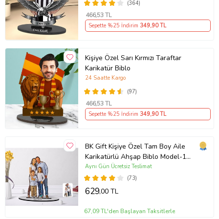
(364)
466
,53 TL
Sepette %25 İndirim
349
,90 TL
Kişiye Özel Sarı Kırmızı Taraftar
Karikatür Biblo
24 Saatte Kargo
(97)
466
,53 TL
Sepette %25 İndirim
349
,90 TL
BK Gift Kişiye Özel Tam Boy Aile
Karikatürlü Ahşap Biblo Model-1
(Beyaz)
Aynı Gün Ücretsiz Teslimat
(73)
629
,00 TL
67,09 TL'den Başlayan Taksitlerle