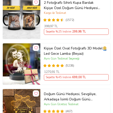
2 Fotoğraflı Sihirli Kupa Bardak
Kişiye Özel Doğum Günü Hediyesi
Sevgiliye Hediye Anneye Babaya
Kargo ile Teslimat
Ablaya Abiye Kız Erkek Kardeşe
(1572)
Arkadaşa Resimli Günü Yıl Dönümü
399
,97 TL
Hediyesi
Sepette %25 İndirim
299
,98 TL
Kişiye Özel Oval Fotoğraflı 3D Model
Led Gece Lamba (Beyaz)
Aynı Gün Teslimat Seçeneği
(5238)
1270
,91 TL
Sepette %45 İndirim
699
,00 TL
Doğum Günü Hediyesi, Sevgiliye,
Arkadaşa İsimli Doğum Günü
Hediyesi, Kişiye Özel Balon Kalpler
Aynı Gün Ücretsiz Teslimat
Kişiye Özel 3D Led Lamba
(467)