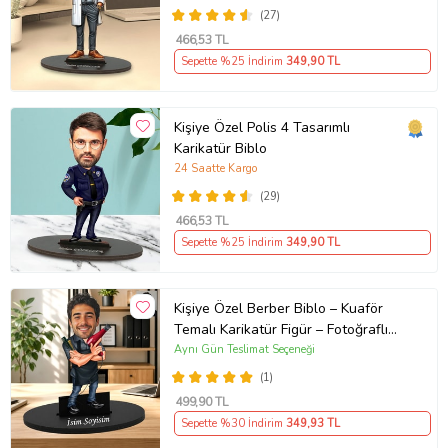
(27)
466
,53 TL
Sepette %25 İndirim
349
,90 TL
Kişiye Özel Polis 4 Tasarımlı
Karikatür Biblo
24 Saatte Kargo
(29)
466
,53 TL
Sepette %25 İndirim
349
,90 TL
Kişiye Özel Berber Biblo – Kuaför
Temalı Karikatür Figür – Fotoğraflı
İsim Yazılı Hediye Saç Tasarım
Aynı Gün Teslimat Seçeneği
Uzmanına Hediye Karikatür Biblo -
(1)
Fön Makinesi ve Tarak Detaylı Erkek
499
,90 TL
Kuaförüne Özel Esprili Karikatür
Sepette %30 İndirim
349
,93 TL
Biblo