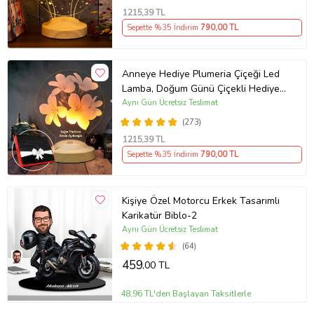
1215
,39 TL
Sepette %35 İndirim
790
,00 TL
Anneye Hediye Plumeria Çiçeği Led
Lamba, Doğum Günü Çiçekli Hediye,
Kişiye Özel İsimli Hediye
Aynı Gün Ücretsiz Teslimat
(273)
1215
,39 TL
Sepette %35 İndirim
790
,00 TL
Kişiye Özel Motorcu Erkek Tasarımlı
Karikatür Biblo-2
Aynı Gün Ücretsiz Teslimat
(64)
459
,00 TL
48,96 TL'den Başlayan Taksitlerle