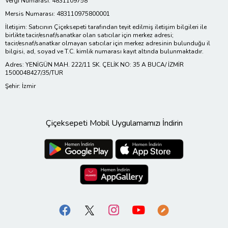
Vergi Numarası: 4831109758
Mersis Numarası: 483110975800001
İletişim: Satıcının Çiçeksepeti tarafından teyit edilmiş iletişim bilgileri ile
birlikte tacir/esnaf/sanatkar olan satıcılar için merkez adresi;
tacir/esnaf/sanatkar olmayan satıcılar için merkez adresinin bulunduğu il
bilgisi, ad, soyad ve T.C. kimlik numarası kayıt altında bulunmaktadır.
Adres: YENİGÜN MAH. 222/11 SK. ÇELİK NO: 35 A BUCA/ İZMİR
1500048427/35/TUR
Şehir: İzmir
Çiçeksepeti Mobil Uygulamamızı İndirin