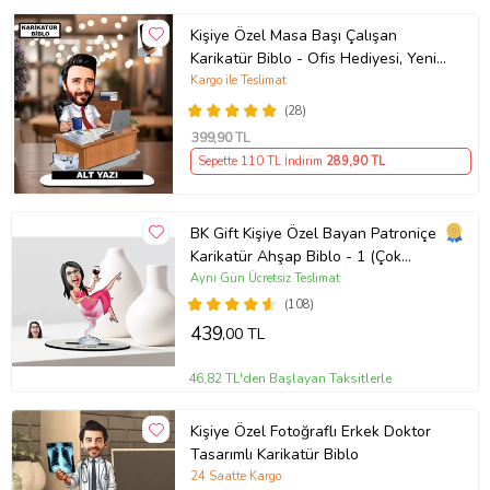
Kişiye Özel Masa Başı Çalışan
Karikatür Biblo - Ofis Hediyesi, Yeni
İş Hediyesi, Yöneticiye Özel Hediye
Kargo ile Teslimat
(28)
399
,90 TL
Sepette 110 TL İndirim
289
,90 TL
BK Gift Kişiye Özel Bayan Patroniçe
Karikatür Ahşap Biblo - 1 (Çok
Renkli)
Aynı Gün Ücretsiz Teslimat
(108)
439
,00 TL
46,82 TL'den Başlayan Taksitlerle
Kişiye Özel Fotoğraflı Erkek Doktor
Tasarımlı Karikatür Biblo
24 Saatte Kargo