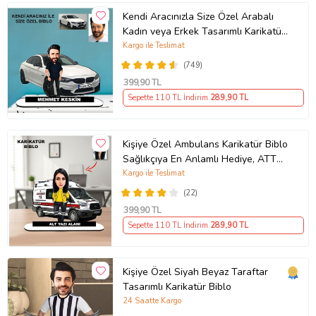
Kendi Aracınızla Size Özel Arabalı
Kadın veya Erkek Tasarımlı Karikatür
Biblo , Babalar Günü Hediyesi,
Kargo ile Teslimat
Erkeğe Hediye, Rent A Car Hediyesi
(749)
399
,90 TL
Sepette 110 TL İndirim
289
,90 TL
Kişiye Özel Ambulans Karikatür Biblo
Sağlıkçıya En Anlamlı Hediye, ATT
teknisyeni hediyesi
Kargo ile Teslimat
(22)
399
,90 TL
Sepette 110 TL İndirim
289
,90 TL
Kişiye Özel Siyah Beyaz Taraftar
Tasarımlı Karikatür Biblo
24 Saatte Kargo