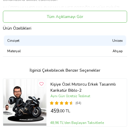
* LÜTFEN KAMERAYA BAKAN VE NET FOTOĞRAF YÜKLEYİNİZ!
belirgin olursa basılacak anahtarlığın görüntü kalitesi artmaktadır.
Tüm Açıklamayı Gör
* Ebat; Biblo ebadı karikatür ve kullanılan temaya göre küçük
farklılıklar gösterecektir.
Ürün Özellikleri
* Maksimum ebat genişlik veya yükseklik; 13 cm.'dir.
Cinsiyet
Unisex
* Anahtarlığınızı sert cisimler ile kazımak zarar verebilir. Baskı
yakılmamalı, asit benzeri sıvı temasında bulunulmamalıdır.
Materyal
Ahşap
* Kişiye özel ürünler 1 - 5 iş günü içerisinde ücretsiz kargoya verilir.
One Art Tasarım
İlginizi Çekebilecek Benzer Seçenekler
Ürün Kodu:
kcm88270173
Kişiye Özel Motorcu Erkek Tasarımlı
Karikatür Biblo-2
Aynı Gün Ücretsiz Teslimat
(64)
459
,00 TL
48,96 TL'den Başlayan Taksitlerle