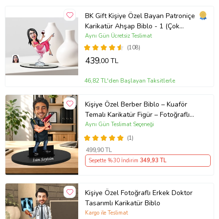
BK Gift Kişiye Özel Bayan Patroniçe
Karikatür Ahşap Biblo - 1 (Çok
Renkli)
Aynı Gün Ücretsiz Teslimat
(108)
439
,00 TL
46,82 TL'den Başlayan Taksitlerle
Kişiye Özel Berber Biblo – Kuaför
Temalı Karikatür Figür – Fotoğraflı
İsim Yazılı Hediye Saç Tasarım
Aynı Gün Teslimat Seçeneği
Uzmanına Hediye Karikatür Biblo -
(1)
Fön Makinesi ve Tarak Detaylı Erkek
499
,90 TL
Kuaförüne Özel Esprili Karikatür
Sepette %30 İndirim
349
,93 TL
Biblo
Kişiye Özel Fotoğraflı Erkek Doktor
Tasarımlı Karikatür Biblo
Kargo ile Teslimat