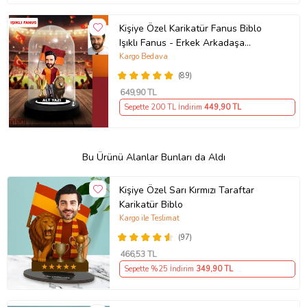
Kişiye Özel Karikatür Fanus Biblo
Işıklı Fanus - Erkek Arkadaşa
Taraftar Hediyesi
Kargo Bedava
(89)
649
,90 TL
Sepette 200 TL İndirim
449
,90 TL
Bu Ürünü Alanlar Bunları da Aldı
Kişiye Özel Sarı Kırmızı Taraftar
Karikatür Biblo
Kargo ile Teslimat
(97)
466
,53 TL
Sepette %25 İndirim
349
,90 TL