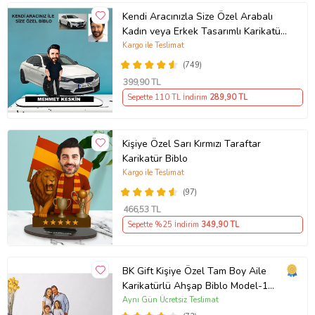
Kendi Aracınızla Size Özel Arabalı
Kadın veya Erkek Tasarımlı Karikatür
Biblo , Babalar Günü Hediyesi,
Kargo ile Teslimat
Erkeğe Hediye, Rent A Car Hediyesi
(749)
399
,90 TL
Sepette 110 TL İndirim
289
,90 TL
Kişiye Özel Sarı Kırmızı Taraftar
Karikatür Biblo
Kargo ile Teslimat
(97)
466
,53 TL
Sepette %25 İndirim
349
,90 TL
BK Gift Kişiye Özel Tam Boy Aile
Karikatürlü Ahşap Biblo Model-1
(Beyaz)
Aynı Gün Ücretsiz Teslimat