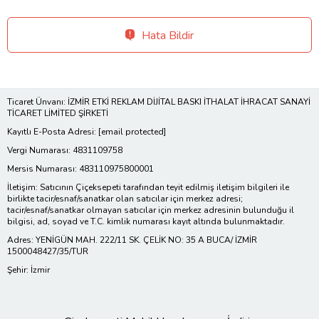
Hata Bildir
Ticaret Ünvanı: İZMİR ETKİ REKLAM DİJİTAL BASKI İTHALAT İHRACAT SANAYİ
TİCARET LİMİTED ŞİRKETİ
Kayıtlı E-Posta Adresi:
[email protected]
Vergi Numarası: 4831109758
Mersis Numarası: 483110975800001
İletişim: Satıcının Çiçeksepeti tarafından teyit edilmiş iletişim bilgileri ile
birlikte tacir/esnaf/sanatkar olan satıcılar için merkez adresi;
tacir/esnaf/sanatkar olmayan satıcılar için merkez adresinin bulunduğu il
bilgisi, ad, soyad ve T.C. kimlik numarası kayıt altında bulunmaktadır.
Adres: YENİGÜN MAH. 222/11 SK. ÇELİK NO: 35 A BUCA/ İZMİR
1500048427/35/TUR
Şehir: İzmir