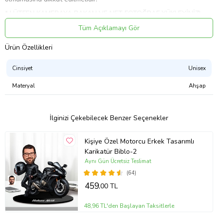
* LÜTFEN KAMERAYA BAKAN VE NET FOTOĞRAF YÜKLEYİNİZ!
belirgin olursa basılacak anahtarlığın görüntü kalitesi artmaktadır.
Tüm Açıklamayı Gör
* Ebat; Biblo ebadı karikatür ve kullanılan temaya göre küçük
farklılıklar gösterecektir.
Ürün Özellikleri
* Maksimum ebat genişlik veya yükseklik; 13 cm.'dir.
Cinsiyet
Unisex
* Anahtarlığınızı sert cisimler ile kazımak zarar verebilir. Baskı
yakılmamalı, asit benzeri sıvı temasında bulunulmamalıdır.
Materyal
Ahşap
* Kişiye özel ürünler 1 - 5 iş günü içerisinde ücretsiz kargoya verilir.
One Art Tasarım
İlginizi Çekebilecek Benzer Seçenekler
Ürün Kodu:
kcm36237464
Kişiye Özel Motorcu Erkek Tasarımlı
Karikatür Biblo-2
Aynı Gün Ücretsiz Teslimat
(64)
459
,00 TL
48,96 TL'den Başlayan Taksitlerle