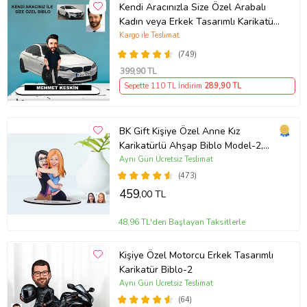
Kendi Aracınızla Size Özel Arabalı
Kadın veya Erkek Tasarımlı Karikatür
Biblo , Babalar Günü Hediyesi,
Kargo ile Teslimat
Erkeğe Hediye, Rent A Car Hediyesi
(749)
399
,90 TL
Sepette 110 TL İndirim
289
,90 TL
BK Gift Kişiye Özel Anne Kız
Karikatürlü Ahşap Biblo Model-2,
Anneye Hediye, Doğum Günü
Aynı Gün Ücretsiz Teslimat
Hediyesi (Beyaz)
(473)
459
,00 TL
48,96 TL'den Başlayan Taksitlerle
Kişiye Özel Motorcu Erkek Tasarımlı
Karikatür Biblo-2
Aynı Gün Ücretsiz Teslimat
(64)