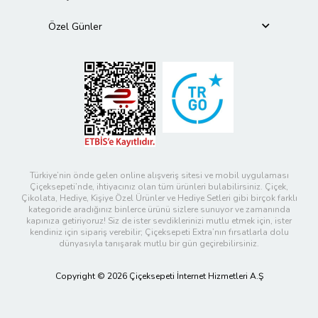
Özel Günler
Türkiye’nin önde gelen online alışveriş sitesi ve mobil uygulaması
Çiçeksepeti’nde, ihtiyacınız olan tüm ürünleri bulabilirsiniz. Çiçek,
Çikolata, Hediye, Kişiye Özel Ürünler ve Hediye Setleri gibi birçok farklı
kategoride aradığınız binlerce ürünü sizlere sunuyor ve zamanında
kapınıza getiriyoruz! Siz de ister sevdiklerinizi mutlu etmek için, ister
kendiniz için sipariş verebilir; Çiçeksepeti Extra’nın fırsatlarla dolu
dünyasıyla tanışarak mutlu bir gün geçirebilirsiniz.
Copyright © 2026 Çiçeksepeti İnternet Hizmetleri A.Ş