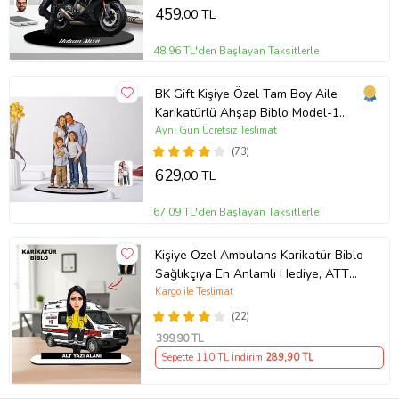
459
,00 TL
48,96 TL'den Başlayan Taksitlerle
BK Gift Kişiye Özel Tam Boy Aile
Karikatürlü Ahşap Biblo Model-1
(Beyaz)
Aynı Gün Ücretsiz Teslimat
(73)
629
,00 TL
67,09 TL'den Başlayan Taksitlerle
Kişiye Özel Ambulans Karikatür Biblo
Sağlıkçıya En Anlamlı Hediye, ATT
teknisyeni hediyesi
Kargo ile Teslimat
(22)
399
,90 TL
Sepette 110 TL İndirim
289
,90 TL