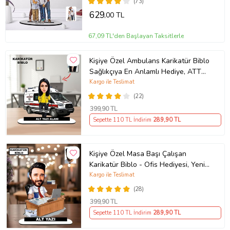
(73)
629
,00 TL
67,09 TL'den Başlayan Taksitlerle
Kişiye Özel Ambulans Karikatür Biblo
Sağlıkçıya En Anlamlı Hediye, ATT
teknisyeni hediyesi
Kargo ile Teslimat
(22)
399
,90 TL
Sepette 110 TL İndirim
289
,90 TL
Kişiye Özel Masa Başı Çalışan
Karikatür Biblo - Ofis Hediyesi, Yeni
İş Hediyesi, Yöneticiye Özel Hediye
Kargo ile Teslimat
(28)
399
,90 TL
Sepette 110 TL İndirim
289
,90 TL