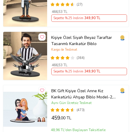
(27)
466
,53 TL
Sepette %25 İndirim
349
,90 TL
Kişiye Özel Siyah Beyaz Taraftar
Tasarımlı Karikatür Biblo
Kargo ile Teslimat
(364)
466
,53 TL
Sepette %25 İndirim
349
,90 TL
BK Gift Kişiye Özel Anne Kız
Karikatürlü Ahşap Biblo Model-2,
Anneye Hediye, Doğum Günü
Aynı Gün Ücretsiz Teslimat
Hediyesi (Beyaz)
(473)
459
,00 TL
48,96 TL'den Başlayan Taksitlerle