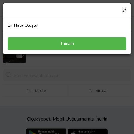
Bir Hata Oluştu!
Kişiye Özel Siyah Defter Kalem Kupa Seti 03
Tamam
599,
90 TL
Filtrele
Sırala
Çiçeksepeti Mobil Uygulamamızı İndirin