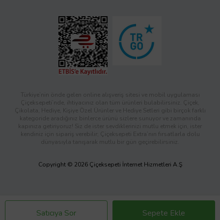
Türkiye’nin önde gelen online alışveriş sitesi ve mobil uygulaması
Çiçeksepeti’nde, ihtiyacınız olan tüm ürünleri bulabilirsiniz. Çiçek,
Çikolata, Hediye, Kişiye Özel Ürünler ve Hediye Setleri gibi birçok farklı
kategoride aradığınız binlerce ürünü sizlere sunuyor ve zamanında
kapınıza getiriyoruz! Siz de ister sevdiklerinizi mutlu etmek için, ister
kendiniz için sipariş verebilir; Çiçeksepeti Extra’nın fırsatlarla dolu
dünyasıyla tanışarak mutlu bir gün geçirebilirsiniz.
Copyright © 2026 Çiçeksepeti İnternet Hizmetleri A.Ş
Satıcıya Sor
Sepete Ekle