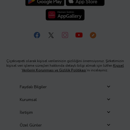
Çiçeksepeti olarak kişisel verilerinizin gizliliğini önemsiyoruz. Şirketimizin
kişisel veri işleme süreçleri hakkında detaylı bilgi almak için lütfen
Kişisel
Verilerin Korunması ve Gizlilik Politikası
’nı inceleyiniz.
Faydalı Bilgiler
Kurumsal
İletişim
Özel Günler