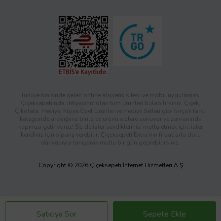
Türkiye’nin önde gelen online alışveriş sitesi ve mobil uygulaması
Çiçeksepeti’nde, ihtiyacınız olan tüm ürünleri bulabilirsiniz. Çiçek,
Çikolata, Hediye, Kişiye Özel Ürünler ve Hediye Setleri gibi birçok farklı
kategoride aradığınız binlerce ürünü sizlere sunuyor ve zamanında
kapınıza getiriyoruz! Siz de ister sevdiklerinizi mutlu etmek için, ister
kendiniz için sipariş verebilir; Çiçeksepeti Extra’nın fırsatlarla dolu
dünyasıyla tanışarak mutlu bir gün geçirebilirsiniz.
Copyright © 2026 Çiçeksepeti İnternet Hizmetleri A.Ş
Satıcıya Sor
Sepete Ekle