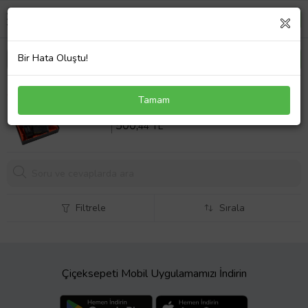
Bir Hata Oluştu!
Kişiye Özel Kutusunda Suni Deri Erkek Cüzdan &
Tamam
Kişiye Özel Siyah Kartlık & Siyah Kemer Hediye Seti
Sepette %35 İndirim
769
,90 TL
500,
44 TL
Filtrele
Sırala
Çiçeksepeti Mobil Uygulamamızı İndirin