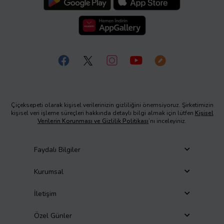
Çiçeksepeti olarak kişisel verilerinizin gizliliğini önemsiyoruz. Şirketimizin
kişisel veri işleme süreçleri hakkında detaylı bilgi almak için lütfen
Kişisel
Verilerin Korunması ve Gizlilik Politikası
’nı inceleyiniz.
Faydalı Bilgiler
Kurumsal
İletişim
Özel Günler