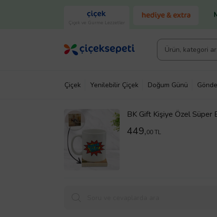
Çiçek ve Gurme Lezzetler
Çiçek
Yenilebilir Çiçek
Doğum Günü
Gönde
BK Gift Kişiye Özel Süper
Altlığı Hediye Seti - Mode
449,
00 TL