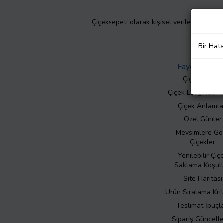
Çiçeksepeti olarak kişisel verilerinizin giz
Bir Hat
Faydalı Bilgil
Çiçek Bakımı
Çiçek Eşliğinde N
Çiçek Anlamla
Özel Günler
Mevsimlere Gö
Çiçekler
Yenilebilir Çiç
Saklama Koşull
Site Haritası
Ürün Sıralama Krit
Teslimat İpuçla
Sipariş Güncell