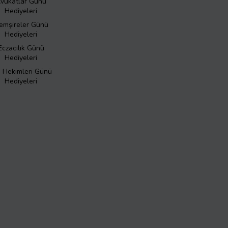
vukatlar Günü
Hediyeleri
emşireler Günü
Hediyeleri
Eczacılık Günü
Hediyeleri
ş Hekimleri Günü
Hediyeleri