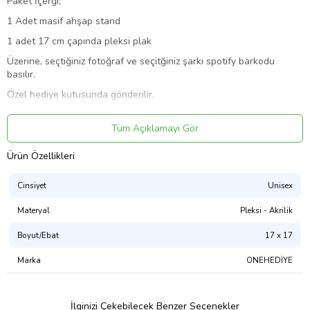
Paket İçerği;
1 Adet masif ahşap stand
1 adet 17 cm çapında pleksi plak
Üzerine, seçtiğiniz fotoğraf ve seçitğiniz şarkı spotify barkodu
basılır.
Özel hediye kutusunda gönderilir.
Sevgiliye hediye, yeni yıl hediyesi, yılbaşı hediyesi, doğum günü
hediyesi, yeni iş hediyesi, kadınlar günü hediyesi, anneler günü
Tüm Açıklamayı Gör
hediyesi, babalar günü, ev hediyesi olarak çok tercih edilmektedir.
Ürün Özellikleri
Ürün Kodu:
kcm53399945
Cinsiyet
Unisex
Materyal
Pleksi - Akrilik
Boyut/Ebat
17 x 17
Marka
ONEHEDİYE
İlginizi Çekebilecek Benzer Seçenekler