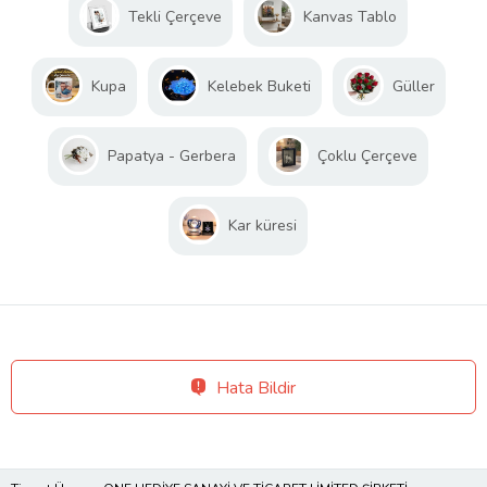
Tekli Çerçeve
Kanvas Tablo
Kupa
Kelebek Buketi
Güller
Papatya - Gerbera
Çoklu Çerçeve
Kar küresi
Hata Bildir