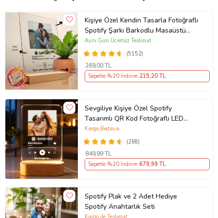
Kişiye Özel Kendin Tasarla Fotoğraflı
Spotify Şarkı Barkodlu Masaüstü
Plak Fotoğraf Çerçevesi
Aynı Gün Ücretsiz Teslimat
(5152)
269
,00 TL
Sepette %20 İndirim
215
,20 TL
Sevgiliye Kişiye Özel Spotify
Tasarımlı QR Kod Fotoğraflı LED
Gece Lambası Ahşap Kaideli Hediye
Kargo Bedava
(268)
849
,99 TL
Sepette %20 İndirim
679
,99 TL
Spotify Plak ve 2 Adet Hediye
Spotify Anahtarlık Seti
Kargo ile Teslimat