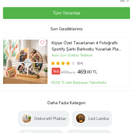
0
Tüm Yorumlar
Son Gezdikleriniz
Kişiye Özel Tasarlanan 4 Fotoğraflı
Spotify Şarkı Barkodlu Yuvarlak Plak
Tasarım Fotoğraf Çerçevesi
Aynı Gün Ücretsiz Teslimat
(84)
%6
469
,00 TL
499
,00 TL
50,02 TL'den Başlayan Taksitlerle
Daha Fazla Kategori
Dekoratif Plaklar
Led Lamba