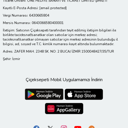
Ticaret Ünvanı: ONE HEDİYE SANAYİ VE TİCARET LİMİTED ŞİRKETİ
Kayıtlı E-Posta Adresi:
[email protected]
Vergi Numarası: 6430665804
Mersis Numarası: 0643066580400001
İletişim: Satıcının Çiçeksepeti tarafından teyit edilmiş iletişim bilgileri ile
birlikte tacir/esnaf/sanatkar olan satıcılar için merkez adresi;
tacir/esnaf/sanatkar olmayan satıcılar için merkez adresinin bulunduğu il
bilgisi, ad, soyad ve T.C. kimlik numarası kayıt altında bulunmaktadır.
Adres: ZAFER MAH. 2348 SK. NO: 2 BUCA/ İZMİR 1500048427/35/TUR
Şehir: İzmir
Çiçeksepeti Mobil Uygulamamızı İndirin