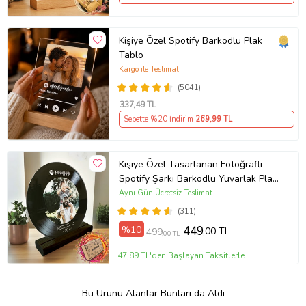
Kişiye Özel Spotify Barkodlu Plak
Tablo
Kargo ile Teslimat
(5041)
337
,49 TL
Sepette %20 İndirim
269
,99 TL
Kişiye Özel Tasarlanan Fotoğraflı
Spotify Şarkı Barkodlu Yuvarlak Plak
Tasarım Fotoğraf Çerçevesi (Siyah)
Aynı Gün Ücretsiz Teslimat
(311)
%10
449
,00 TL
499
,00 TL
47,89 TL'den Başlayan Taksitlerle
Bu Ürünü Alanlar Bunları da Aldı