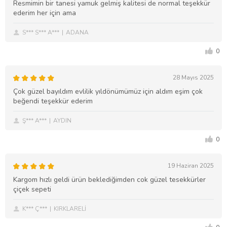
Resmimin bir tanesi yamuk gelmiş kalitesi de normal teşekkür
ederim her için ama
S*** S*** A***
ADANA
0
28 Mayıs 2025
Çok güzel bayıldım evlilik yıldönümümüz için aldım eşim çok
beğendi teşekkür ederim
Ş*** A***
AYDIN
0
19 Haziran 2025
Kargom hızlı geldi ürün beklediğimden cok güzel tesekkürler
çiçek sepeti
K*** Ç***
KIRKLARELİ