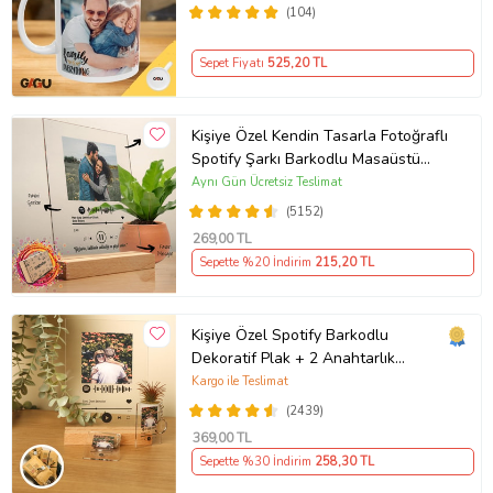
(104)
Sepet Fiyatı
525
,20 TL
Kişiye Özel Kendin Tasarla Fotoğraflı
Spotify Şarkı Barkodlu Masaüstü
Plak Fotoğraf Çerçevesi
Aynı Gün Ücretsiz Teslimat
(5152)
269
,00 TL
Sepette %20 İndirim
215
,20 TL
Kişiye Özel Spotify Barkodlu
Dekoratif Plak + 2 Anahtarlık
Babaya Anneye Sevgiliye Arkadaşa
Kargo ile Teslimat
Hediye
(2439)
369
,00 TL
Sepette %30 İndirim
258
,30 TL