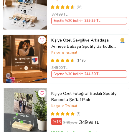
(78)
374
,99 TL
Sepette %20 İndirim
299
,99 TL
Kişiye Özel Sevgiliye Arkadaşa
Anneye Babaya Spotify Barkodlu
Parmak İzi Kalp Pleksi Dekoratif Plak
Kargo ile Teslimat
Tablo
(1495)
349
,00 TL
Sepette %30 İndirim
244
,30 TL
Kişiye Özel Fotoğraf Baskılı Spotify
Barkodlu Şeffaf Plak
Kargo ile Teslimat
(7)
%13
349
,99 TL
399
,99 TL