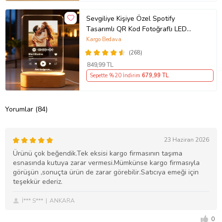
Sevgiliye Kişiye Özel Spotify
Tasarımlı QR Kod Fotoğraflı LED
Gece Lambası Ahşap Kaideli Hediye
Kargo Bedava
(268)
849
,99 TL
Sepette %20 İndirim
679
,99 TL
Yorumlar (84)
23 Haziran 2026
Ürünü çok beğendik.Tek eksisi kargo firmasının taşıma
esnasında kutuya zarar vermesi.Mümkünse kargo firmasıyla
görüşün ,sonuçta ürün de zarar görebilir.Satıcıya emeği için
teşekkür ederiz.
İ*** S***
ANKARA
0