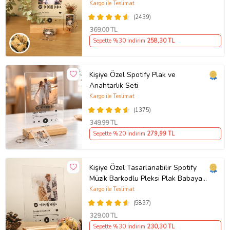
Babaya Anneye Sevgiliye Arkadaşa
Kargo ile Teslimat
Hediye
(2439)
369
,00 TL
Sepette %30 İndirim
258
,30 TL
Kişiye Özel Spotify Plak ve
Anahtarlık Seti
Kargo ile Teslimat
(1375)
349
,99 TL
Sepette %20 İndirim
279
,99 TL
Kişiye Özel Tasarlanabilir Spotify
Müzik Barkodlu Pleksi Plak Babaya
Anneye Sevgiliye Arkadaşa Hediye
Kargo ile Teslimat
(5897)
329
,00 TL
Sepette %30 İndirim
230
,30 TL