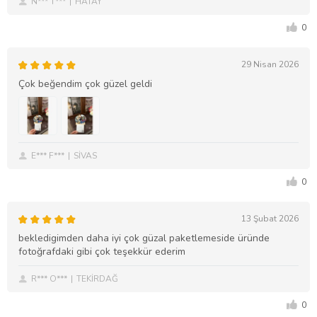
N*** T***
HATAY
0
29 Nisan 2026
Çok beğendim çok güzel geldi
E*** F***
SİVAS
0
13 Şubat 2026
bekledigimden daha iyi çok güzal paketlemeside üründe
fotoğrafdaki gibi çok teşekkür ederim
R*** O***
TEKİRDAĞ
0