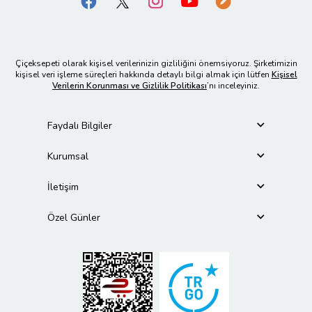
Çiçeksepeti olarak kişisel verilerinizin gizliliğini önemsiyoruz. Şirketimizin
kişisel veri işleme süreçleri hakkında detaylı bilgi almak için lütfen
Kişisel
Verilerin Korunması ve Gizlilik Politikası
’nı inceleyiniz.
Faydalı Bilgiler
Kurumsal
İletişim
Özel Günler