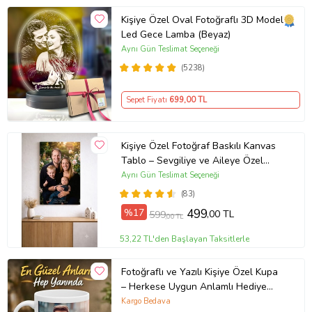
Kişiye Özel Oval Fotoğraflı 3D Model
Led Gece Lamba (Beyaz)
Aynı Gün Teslimat Seçeneği
(5238)
Sepet Fiyatı
699
,00 TL
Kişiye Özel Fotoğraf Baskılı Kanvas
Tablo – Sevgiliye ve Aileye Özel
Hediye (ÇokluRenk)
Aynı Gün Teslimat Seçeneği
(83)
%17
499
,00 TL
599
,00 TL
53,22 TL'den Başlayan Taksitlerle
Fotoğraflı ve Yazılı Kişiye Özel Kupa
– Herkese Uygun Anlamlı Hediye
Porselen Baskılı Kupa (Beyaz)
Kargo Bedava