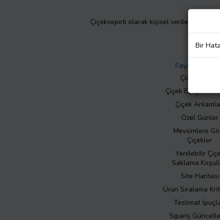
Çiçeksepeti olarak kişisel verilerinizin giz
Bir Hat
Faydalı Bilgil
Çiçek Bakımı
Çiçek Eşliğinde N
Çiçek Anlamla
Özel Günler
Mevsimlere Gö
Çiçekler
Yenilebilir Çiç
Saklama Koşull
Site Haritası
Ürün Sıralama Krit
Teslimat İpuçla
Sipariş Güncell