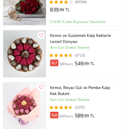
(49304)
839
,99 TL
174,99 TL'den Başlayan Taksitlerle
Kırmızı ve Süslemeli Kalp Keklerle
Lezzet Dünyası
Aynı Gün Ücretsiz Teslimat
(2723)
%7
549
,99 TL
589
,99 TL
Kırmızı, Beyaz Gül ve Pembe Kalp
Kek Buketi
Aynı Gün Ücretsiz Teslimat
(3237)
%8
589
,99 TL
639
,99 TL