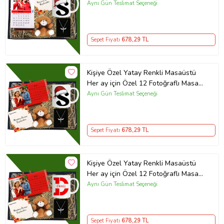
Ve Kupa Bardak Peluş Ayıcık Melek
Aynı Gün Teslimat Seçeneği
Gümüş Kaplama Kolye
Sepet Fiyatı
678
,29 TL
Kişiye Özel Yatay Renkli Masaüstü
Her ay için Özel 12 Fotoğraflı Masa
Takvim Ve Kupa Bardak Peluş Ayıcık
Aynı Gün Teslimat Seçeneği
Melek Gümüş Kaplama Kolye
Sepet Fiyatı
678
,29 TL
Kişiye Özel Yatay Renkli Masaüstü
Her ay için Özel 12 Fotoğraflı Masa
Takvim Ve Kupa Bardak Peluş Ayıcık
Aynı Gün Teslimat Seçeneği
Melek Gümüş Kaplama Kolye
Sepet Fiyatı
678
,29 TL