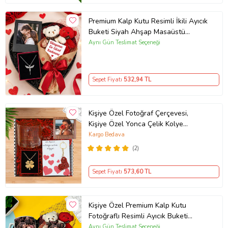
Hediye, Sevgili, Yıl Dönümü, Kadın, Unisex, Arkadaşa, Kendime, İş
Arkadaşına alınabilecek ve onları özel hissettirecek muhteşem bir
Premium Kalp Kutu Resimli İkili Ayıcık
hediye seçeneği olacaktır.
Buketi Siyah Ahşap Masaüstü
Ürün Kodu:
kcm69026778
Fotoğraf Çerçeve Gümüş Kaplama
Aynı Gün Teslimat Seçeneği
Melek Kolye
Sepet Fiyatı
532
,94 TL
Kişiye Özel Fotoğraf Çerçevesi,
Kişiye Özel Yonca Çelik Kolye
,Pinterest Cam Kupa, Kalp İnci
Kargo Bedava
Anahtarlık Hediye Seti
(2)
Sepet Fiyatı
573
,60 TL
Kişiye Özel Premium Kalp Kutu
Fotoğraflı Resimli Ayıcık Buketi
Resimli Çay Ve Nescafe Fincanı
Aynı Gün Teslimat Seçeneği