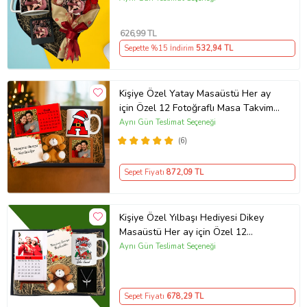
Ahşap Siyah Masaüstü Çerçeve
626
,99 TL
Sepette %15 İndirim
532
,94 TL
Kişiye Özel Yatay Masaüstü Her ay
için Özel 12 Fotoğraflı Masa Takvim
Ve Kupa Bardak Peluş Ayıcık Ahşap
Aynı Gün Teslimat Seçeneği
Çerçeve
(6)
Sepet Fiyatı
872
,09 TL
Kişiye Özel Yılbaşı Hediyesi Dikey
Masaüstü Her ay için Özel 12
Fotoğraflı Masa Takvimi Ve Kupa
Aynı Gün Teslimat Seçeneği
Bardak Peluş Ayıcık Melek Gümüş
Kaplama Kolye
Sepet Fiyatı
678
,29 TL