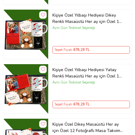
Kişiye Özel Yılbaşı Hediyesi Dikey
Renkli Masaüstü Her ay için Özel 12
Fotoğraflı Masa Takvimi Ve Kupa
Aynı Gün Teslimat Seçeneği
Bardak Peluş Ayıcık Melek Gümüş
Kaplama Kolye
Sepet Fiyatı
678
,29 TL
Kişiye Özel Yılbaşı Hediyesi Yatay
Renkli Masaüstü Her ay için Özel 12
Fotoğraflı Masa Takvimi Ve Kupa
Aynı Gün Teslimat Seçeneği
Bardak Peluş Ayıcık Melek Gümüş
Kaplama Kolye
Sepet Fiyatı
678
,29 TL
Kişiye Özel Dikey Masaüstü Her ay
için Özel 12 Fotoğraflı Masa Takvim