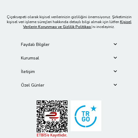
Çiçeksepeti olarak kişisel verilerinizin gizliliğini önemsiyoruz. Şirketimizin
kişisel veri işleme süreçleri hakkında detaylı bilgi almak için lütfen
Kişisel
Verilerin Korunması ve Gizlilik Politikası
’nı inceleyiniz.
Faydalı Bilgiler
Kurumsal
İletişim
Özel Günler