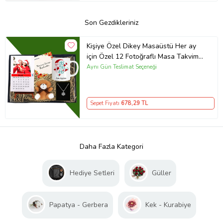
Son Gezdikleriniz
Kişiye Özel Dikey Masaüstü Her ay
için Özel 12 Fotoğraflı Masa Takvim
Ve Kupa Bardak Peluş Ayıcık
Aynı Gün Teslimat Seçeneği
Kartanesi Gümüş Kaplama Kolye
Sepet Fiyatı
678
,29 TL
Daha Fazla Kategori
Hediye Setleri
Güller
Papatya - Gerbera
Kek - Kurabiye