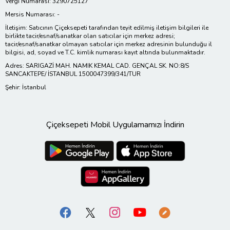
Vergi Numarası: 3290725127
Mersis Numarası: -
İletişim: Satıcının Çiçeksepeti tarafından teyit edilmiş iletişim bilgileri ile
birlikte tacir/esnaf/sanatkar olan satıcılar için merkez adresi;
tacir/esnaf/sanatkar olmayan satıcılar için merkez adresinin bulunduğu il
bilgisi, ad, soyad ve T.C. kimlik numarası kayıt altında bulunmaktadır.
Adres: SARIGAZİ MAH. NAMIK KEMAL CAD. GENÇAL SK. NO:8/S
SANCAKTEPE/ İSTANBUL 1500047399/341/TUR
Şehir: İstanbul
Çiçeksepeti Mobil Uygulamamızı İndirin