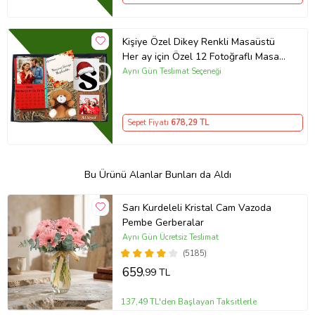
Kişiye Özel Dikey Renkli Masaüstü
Her ay için Özel 12 Fotoğraflı Masa
Takvim Ve Kupa Bardak Peluş Ayıcık
Aynı Gün Teslimat Seçeneği
Ahşap Çerçeve
Sepet Fiyatı
678
,29 TL
Bu Ürünü Alanlar Bunları da Aldı
Sarı Kurdeleli Kristal Cam Vazoda
Pembe Gerberalar
Aynı Gün Ücretsiz Teslimat
(5185)
659
,99 TL
137,49 TL'den Başlayan Taksitlerle