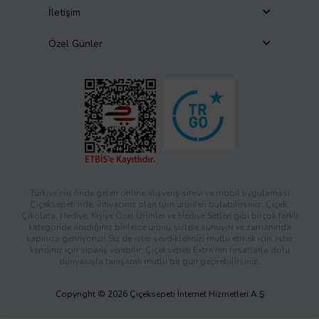
İletişim
Özel Günler
Türkiye’nin önde gelen online alışveriş sitesi ve mobil uygulaması
Çiçeksepeti’nde, ihtiyacınız olan tüm ürünleri bulabilirsiniz. Çiçek,
Çikolata, Hediye, Kişiye Özel Ürünler ve Hediye Setleri gibi birçok farklı
kategoride aradığınız binlerce ürünü sizlere sunuyor ve zamanında
kapınıza getiriyoruz! Siz de ister sevdiklerinizi mutlu etmek için, ister
kendiniz için sipariş verebilir; Çiçeksepeti Extra’nın fırsatlarla dolu
dünyasıyla tanışarak mutlu bir gün geçirebilirsiniz.
Copyright © 2026 Çiçeksepeti İnternet Hizmetleri A.Ş