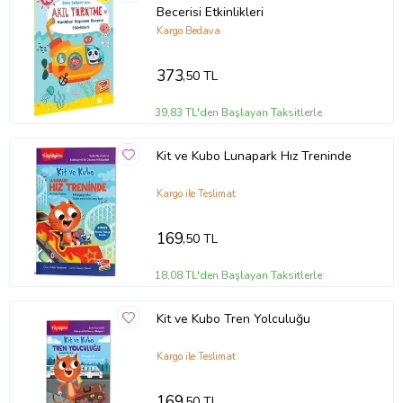
zenginleştirecek; okumalarının akıcılığını artıracak; onlara tatmin
Becerisi Etkinlikleri
edici bir okuma deneyimi kazandıracaktır. Ayrıca, gizli resim
Kargo Bedava
bulmacalarını çözmek, aşağıdaki gibi önemli okuma ve öğrenme
becerilerini geliştirecektir: • şekilleri ve harfleri tanıma • harf-ses
373
,50 TL
ilişkileri • görsel ayırt etme • mantık • esnek düşünme • sıralama
İlgi çekici hikâyeler, komik ve eğlenceli bulmacalar ile Highlights
Saklı Nesnelerle Etkileşimli İlk Okuma Hikâyeleri, çocuklara
39,83 TL'den Başlayan Taksitlerle
okumayı sevdirmenin en kolay yolu.
Kit ve Kubo Lunapark Hız Treninde
Kargo ile Teslimat
169
,50 TL
18,08 TL'den Başlayan Taksitlerle
Kit ve Kubo Tren Yolculuğu
Kargo ile Teslimat
169
,50 TL