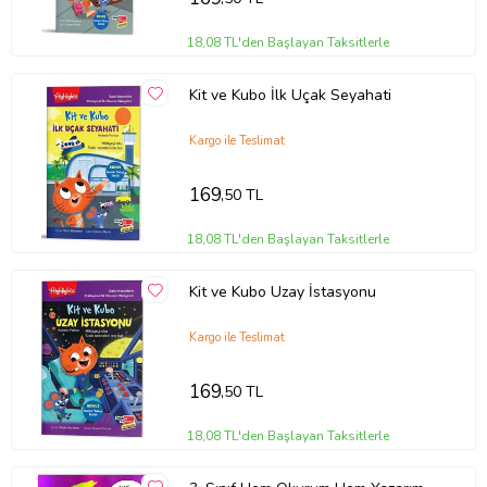
Tanıtım Metni
Baskı Boyutu
14,50 x 21,50 cm
18,08 TL'den Başlayan Taksitlerle
Baskı Sayısı
1. Baskı
Baskı Tarihi
2023
Kit ve Kubo İlk Uçak Seyahati
Çevirmen
Michelle Portice
Cilt Tipi
Ciltsiz
Kargo ile Teslimat
Kağıt Cinsi
2. Hamur
Sayfa Sayısı
32
Yayın Dili
Türkçe
169
,50 TL
Yazar
Michelle Portice
Ürün Kodu:
kcm56049905
18,08 TL'den Başlayan Taksitlerle
Kit ve Kubo Uzay İstasyonu
Kargo ile Teslimat
169
,50 TL
18,08 TL'den Başlayan Taksitlerle