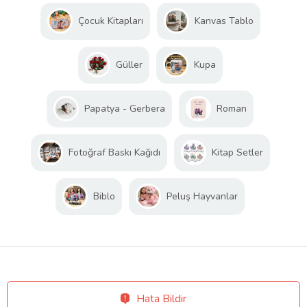
Çocuk Kitapları
Kanvas Tablo
Güller
Kupa
Papatya - Gerbera
Roman
Fotoğraf Baskı Kağıdı
Kitap Setler
Biblo
Peluş Hayvanlar
Hata Bildir