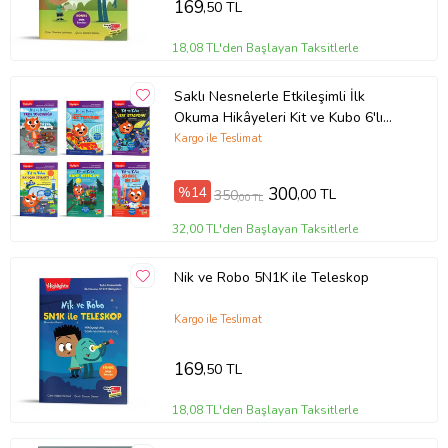
169
,50 TL
18,08 TL'den Başlayan Taksitlerle
Saklı Nesnelerle Etkileşimli İlk
Okuma Hikâyeleri Kit ve Kubo 6'lı
Set
Kargo ile Teslimat
%14
300
,00 TL
350
,00 TL
32,00 TL'den Başlayan Taksitlerle
Nik ve Robo 5N1K ile Teleskop
Kargo ile Teslimat
169
,50 TL
18,08 TL'den Başlayan Taksitlerle