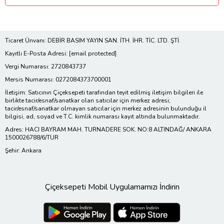
Ticaret Ünvanı: DEBİR BASIM YAYIN SAN. İTH. İHR. TİC. LTD. ŞTİ.
Kayıtlı E-Posta Adresi:
[email protected]
Vergi Numarası: 2720843737
Mersis Numarası: 0272084373700001
İletişim: Satıcının Çiçeksepeti tarafından teyit edilmiş iletişim bilgileri ile
birlikte tacir/esnaf/sanatkar olan satıcılar için merkez adresi;
tacir/esnaf/sanatkar olmayan satıcılar için merkez adresinin bulunduğu il
bilgisi, ad, soyad ve T.C. kimlik numarası kayıt altında bulunmaktadır.
Adres: HACI BAYRAM MAH. TURNADERE SOK. NO:8 ALTINDAĞ/ ANKARA
1500026788/6/TUR
Şehir: Ankara
Çiçeksepeti Mobil Uygulamamızı İndirin