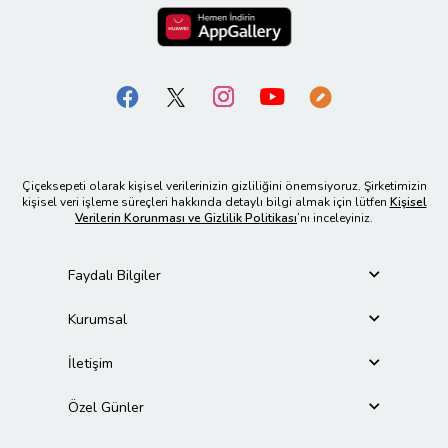
Çiçeksepeti olarak kişisel verilerinizin gizliliğini önemsiyoruz. Şirketimizin
kişisel veri işleme süreçleri hakkında detaylı bilgi almak için lütfen
Kişisel
Verilerin Korunması ve Gizlilik Politikası
’nı inceleyiniz.
Faydalı Bilgiler
Kurumsal
İletişim
Özel Günler