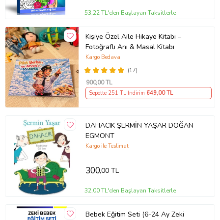
53,22 TL'den Başlayan Taksitlerle
Kişiye Özel Aile Hikaye Kitabı –
Fotoğraflı Anı & Masal Kitabı
Kargo Bedava
(17)
900
,00 TL
Sepette 251 TL İndirim
649
,00 TL
DAHACIK ŞERMİN YAŞAR DOĞAN
EGMONT
Kargo ile Teslimat
300
,00 TL
32,00 TL'den Başlayan Taksitlerle
Bebek Eğitim Seti (6-24 Ay Zeki