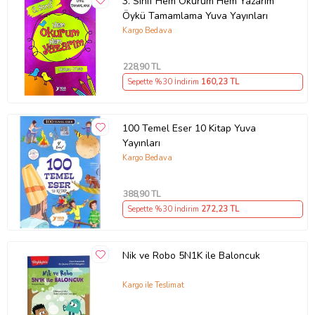
3. Sınıf Hem Okurum Hem Yazarım
Öykü Tamamlama Yuva Yayınları
Kargo Bedava
228
,90 TL
Sepette %30 İndirim
160
,23 TL
100 Temel Eser 10 Kitap Yuva
Yayınları
Kargo Bedava
388
,90 TL
Sepette %30 İndirim
272
,23 TL
Nik ve Robo 5N1K ile Baloncuk
Kargo ile Teslimat