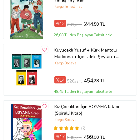
Timaş Yayınları
Kargo ile Teslimat
%13
244
,50 TL
281
,20 TL
26,08 TL'den Başlayan Taksitlerle
Kuyucaklı Yusuf + Kürk Mantolu
Madonna + Içimizdeki Şeytan +
Değirmen + Sırça Köşk- 5 Kitap Set
Kargo Bedava
%14
454
,28 TL
526
,41 TL
48,45 TL'den Başlayan Taksitlerle
Kız Çocukları İçin BOYAMA Kitabı
(Spiralli Kitap)
Kargo Bedava
(2)
%17
499
,00 TL
599
,00 TL