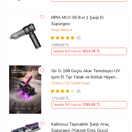
MPIA MCV-05 8 in 1 Şarjlı El
Süpürgesi
Kargo Bedava
(1)
1999
,00 TL
Sepette %9 İndirim
1819
,09 TL
Glr G-168 Güçlü Akar Temizleyici UV
Işınlı El Tipi Yatak ve Koltuk Hijyen
Süpürgesi 100W, 12V Lit
Ücretsiz / 24 Saatte Kargo
(1)
1724
,90 TL
Sepette %9 İndirim
1569
,66 TL
Kablosuz Taşınabilir Şarjlı Araç
Süpürgesi (Yüksek Emiş Gücü)