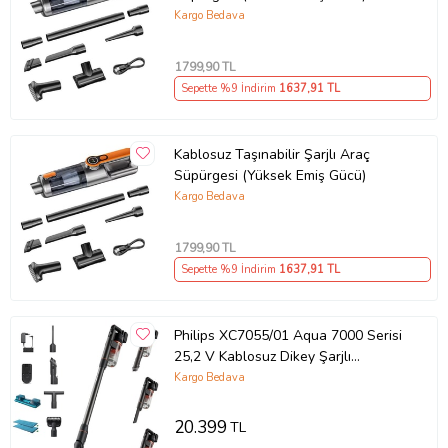
Kargo Bedava
1799
,90 TL
Sepette %9 İndirim
1637
,91 TL
Kablosuz Taşınabilir Şarjlı Araç
Süpürgesi (Yüksek Emiş Gücü)
Kargo Bedava
1799
,90 TL
Sepette %9 İndirim
1637
,91 TL
Philips XC7055/01 Aqua 7000 Serisi
25,2 V Kablosuz Dikey Şarjlı
Süpürge
Kargo Bedava
20.399
TL