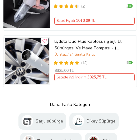
(2)
Sepet Fiyatı
1010
,09 TL
Lydsto Duo Plus Kablosuz Şarjlı El
Süpürgesi Ve Hava Pompası - (
Lydsto Türkiye Garantili )
Ücretsiz / 24 Saatte Kargo
(19)
3325
,00 TL
Sepette %9 İndirim
3025
,75 TL
Daha Fazla Kategori
Şarjlı süpürge
Dikey Süpürge