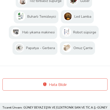
Toz torbasız süpürge
Güller
Buharlı Temizleyici
Led Lamba
Halı yıkama makinesi
Robot süpürge
Papatya - Gerbera
Omuz Çanta
Hata Bildir
Ticaret Ünvanı: GÜNEY BEYAZ EŞYA VE.ELEKTRONİK SAN VE TİC.A.Ş.-GÜNEY