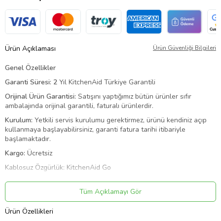
Ürün Açıklaması
Ürün Güvenliği Bilgileri
Genel Özellikler
Garanti Süresi:
2
Yıl KitchenAid Türkiye Garantili
Orijinal Ürün Garantisi:
Satışını yaptığımız bütün ürünler sıfır
ambalajında orijinal garantili, faturalı ürünlerdir.
Kurulum:
Yetkili servis kurulumu gerektirmez, ürünü kendiniz açıp
kullanmaya başlayabilirsiniz, garanti fatura tarihi itibariyle
başlamaktadır.
Kargo:
Ücretsiz
Kablosuz Özgürlük: KitchenAid Go
KitchenAid Go Kablosuz Serisi, prizden kaçabileceğiniz ve bir şeyler
yaparken hareket etme özgürlüğünün tadını çıkarabileceğiniz
Tüm Açıklamayı Gör
anlamına gelir.
Ürün Özellikleri
Bu kablosuz mutfak aletleri yelpazesinde bir gıda doğrayıcı,