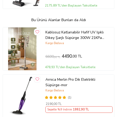
2175,89 TL'den Başlayan Taksitlerle
Bu Ürünü Alanlar Bunları da Aldı
Kablosuz Katlanabilir Hafif UV Işıklı
Dikey Şarjlı Süpürge 300W 21KPa
Torima CSVC-100 Beyaz
Kargo Bedava
4490
,00 TL
6600
,00 TL
478,93 TL'den Başlayan Taksitlerle
Arnica Merlin Pro Dik Elektrikli
Süpürge-mor
Kargo Bedava
(1)
2190
,00 TL
Sepette %9 İndirim
1992
,90 TL