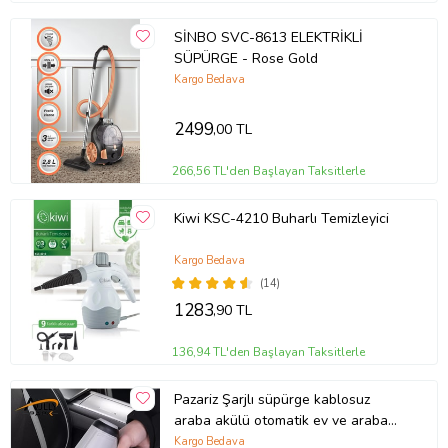
SİNBO SVC-8613 ELEKTRİKLİ
SÜPÜRGE - Rose Gold
Kargo Bedava
2499
,00 TL
266,56 TL'den Başlayan Taksitlerle
Kiwi KSC-4210 Buharlı Temizleyici
Kargo Bedava
(14)
1283
,90 TL
136,94 TL'den Başlayan Taksitlerle
Pazariz Şarjlı süpürge kablosuz
araba akülü otomatik ev ve araba
Mini kuru vakum süpürge (Beyaz)
Kargo Bedava