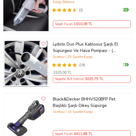
Mini kuru vakum süpürge (Beyaz)
Kargo Bedava
yıkanabilir ve 3 adet yedek filtre sayesinde her zaman maksimum
(2)
performansta çalışır. Mutfaklarınız her zaman temiz kalsın!
Net ağırlık (kg): 0.97
Sepet Fiyatı
1010
,09 TL
Voltaj (V): 12
Ürünün genişliği (mm): 157
Lydsto Duo Plus Kablosuz Şarjlı El
Brüt ağırlık (kg): 1.35
Süpürgesi Ve Hava Pompası - (
Ürünün derinliği (mm): 110
Lydsto Türkiye Garantili )
Ücretsiz / 24 Saatte Kargo
Ambalajlı ürünün yüksekliği: 772
(19)
Paketlenmiş ürünün derinliği: 759
3325
,00 TL
Sepette %9 İndirim
3025
,75 TL
Paketlenmiş ürünün genişliği (mm): 415
Frekans (Hz): 50/60
Black&Decker BHHV520BFP Pet
Ürünün yüksekliği (mm): 450
Başlıklı Şarjlı Dikey Süpürge
Ücretsiz / 24 Saatte Kargo
Ürün Kodu:
kcm84994188
Sepet Fiyatı
4411
,68 TL