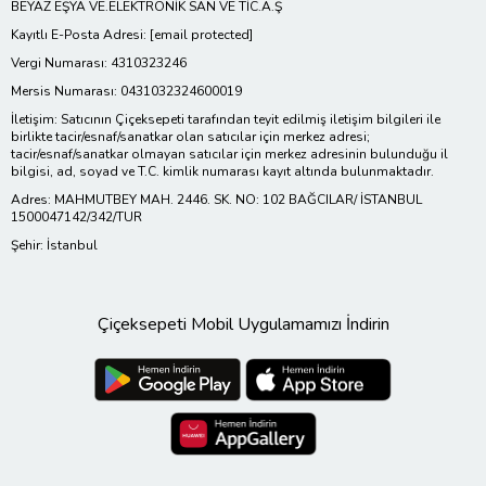
BEYAZ EŞYA VE.ELEKTRONİK SAN VE TİC.A.Ş
Kayıtlı E-Posta Adresi:
[email protected]
Vergi Numarası: 4310323246
Mersis Numarası: 0431032324600019
İletişim: Satıcının Çiçeksepeti tarafından teyit edilmiş iletişim bilgileri ile
birlikte tacir/esnaf/sanatkar olan satıcılar için merkez adresi;
tacir/esnaf/sanatkar olmayan satıcılar için merkez adresinin bulunduğu il
bilgisi, ad, soyad ve T.C. kimlik numarası kayıt altında bulunmaktadır.
Adres: MAHMUTBEY MAH. 2446. SK. NO: 102 BAĞCILAR/ İSTANBUL
1500047142/342/TUR
Şehir: İstanbul
Çiçeksepeti Mobil Uygulamamızı İndirin