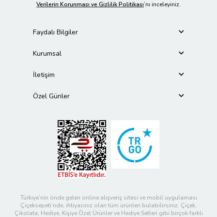
Verilerin Korunması ve Gizlilik Politikası
’nı inceleyiniz.
Faydalı Bilgiler
Kurumsal
İletişim
Özel Günler
Türkiye’nin önde gelen online alışveriş sitesi ve mobil uygulaması
Çiçeksepeti’nde, ihtiyacınız olan tüm ürünleri bulabilirsiniz. Çiçek,
Çikolata, Hediye, Kişiye Özel Ürünler ve Hediye Setleri gibi birçok farklı