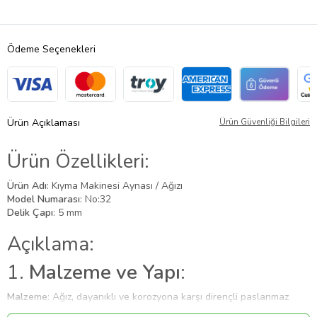
Ödeme Seçenekleri
Ürün Açıklaması
Ürün Güvenliği Bilgileri
Ürün Özellikleri:
Ürün Adı
: Kıyma Makinesi Aynası / Ağızı
Model Numarası
: No:32
Delik Çapı
: 5 mm
Açıklama:
1.
Malzeme ve Yapı
:
Malzeme
: Ağız, dayanıklı ve korozyona karşı dirençli paslanmaz
çelikten üretilmiştir. Bu malzeme, hem uzun ömürlü kullanım sağlar