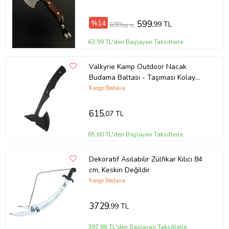
hijyenik ve dayanıklıdır. 5 mm delik çapı, etin ince ve pürüzsüz bir
şekilde kıyılmasını sağlar ve çeşitli kıyma makinelerinde
%14
599
kullanılabilir.
,99 TL
699
,98 TL
63,99 TL'den Başlayan Taksitlerle
Ürün Kodu:
kcm65380885
Valkyrie Kamp Outdoor Nacak
Budama Baltası - Taşıması Kolay
Hafif Tasarım
Kargo Bedava
615
,07 TL
65,60 TL'den Başlayan Taksitlerle
Dekoratif Asılabilir Zülfikar Kılıcı 84
cm, Keskin Değildir
Kargo Bedava
3729
,99 TL
397,86 TL'den Başlayan Taksitlerle