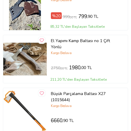
Çelik (209 - Açık Ton)
Kargo Bedava
%20
799
,90 TL
999
,00 TL
85,32 TL'den Başlayan Taksitlerle
El Yapımı Kamp Baltası no 1 Çift
Yönlü
Kargo Bedava
1980
,00 TL
2750
,00 TL
211,20 TL'den Başlayan Taksitlerle
Büyük Parçalama Baltası X27
(1015644)
Kargo Bedava
6660
,90 TL