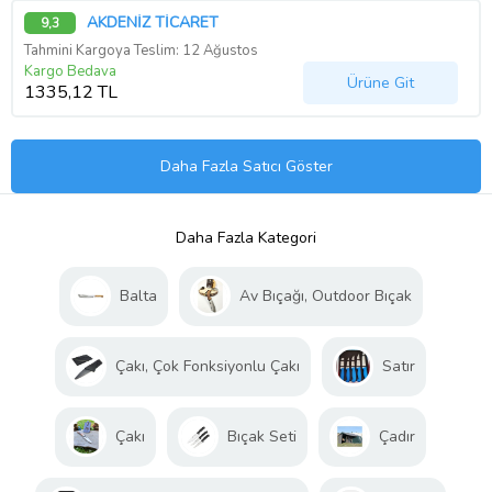
AKDENİZ TİCARET
9,3
Tahmini Kargoya Teslim: 12 Ağustos
Kargo Bedava
Ürüne Git
1335,12 TL
Daha Fazla Satıcı Göster
Daha Fazla Kategori
Balta
Av Bıçağı, Outdoor Bıçak
Çakı, Çok Fonksiyonlu Çakı
Satır
Çakı
Bıçak Seti
Çadır