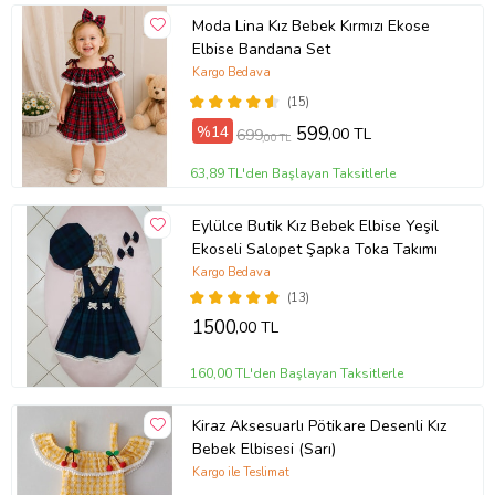
Moda Lina Kız Bebek Kırmızı Ekose
Elbise Bandana Set
Kargo Bedava
(15)
%14
599
,00 TL
699
,00 TL
63,89 TL'den Başlayan Taksitlerle
Eylülce Butik Kız Bebek Elbise Yeşil
Ekoseli Salopet Şapka Toka Takımı
Kargo Bedava
(13)
1500
,00 TL
160,00 TL'den Başlayan Taksitlerle
Kiraz Aksesuarlı Pötikare Desenli Kız
Bebek Elbisesi (Sarı)
Kargo ile Teslimat