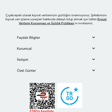
Çiçeksepeti olarak kişisel verilerinizin gizliliğini önemsiyoruz. Şirketimizin
kişisel veri işleme süreçleri hakkında detaylı bilgi almak için lütfen
Kişisel
Verilerin Korunması ve Gizlilik Politikası
’nı inceleyiniz.
Faydalı Bilgiler
Kurumsal
İletişim
Özel Günler