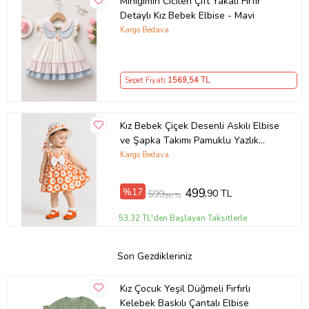
Miniğimin Cicileri Çift Yakalı Fırfır
Detaylı Kız Bebek Elbise - Mavi
Kargo Bedava
Sepet Fiyatı
1569
,54 TL
Kız Bebek Çiçek Desenli Askılı Elbise
ve Şapka Takımı Pamuklu Yazlık
Papatya Desenli Fiyonklu Bebek
Kargo Bedava
Elbisesi
%17
499
,90 TL
599
,90 TL
53,32 TL'den Başlayan Taksitlerle
Son Gezdikleriniz
Kız Çocuk Yeşil Düğmeli Fırfırlı
Kelebek Baskılı Çantalı Elbise