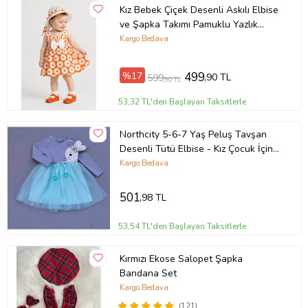
Kız Bebek Çiçek Desenli Askılı Elbise
ve Şapka Takımı Pamuklu Yazlık
Papatya Desenli Fiyonklu Bebek
Kargo Bedava
Elbisesi
%17
499
,90 TL
599
,90 TL
53,32 TL'den Başlayan Taksitlerle
Northcity 5-6-7 Yaş Peluş Tavşan
Desenli Tütü Elbise - Kız Çocuk İçin
Astarlı, Antialerjik & Konforlu Giyim
Kargo Bedava
501
,98 TL
53,54 TL'den Başlayan Taksitlerle
Kırmızı Ekose Salopet Şapka
Bandana Set
Kargo Bedava
(121)