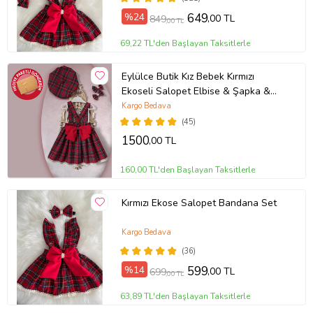
%24
649
,00 TL
849
,00 TL
69,22 TL'den Başlayan Taksitlerle
Eylülce Butik Kız Bebek Kırmızı
Ekoseli Salopet Elbise & Şapka &
Toka Takım
Kargo Bedava
(45)
1500
,00 TL
160,00 TL'den Başlayan Taksitlerle
Kırmızı Ekose Salopet Bandana Set
Kargo Bedava
(36)
%14
599
,00 TL
699
,00 TL
63,89 TL'den Başlayan Taksitlerle