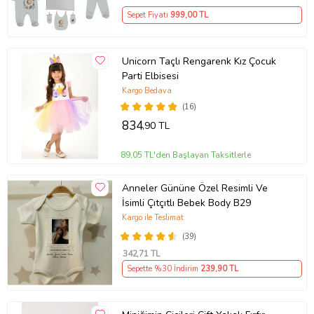
Sepet Fiyatı
999
,00 TL
Unicorn Taçlı Rengarenk Kız Çocuk
Parti Elbisesi
Kargo Bedava
(16)
834
,90 TL
89,05 TL'den Başlayan Taksitlerle
Anneler Gününe Özel Resimli Ve
İsimli Çıtçıtlı Bebek Body B29
Kargo ile Teslimat
(39)
342
,71 TL
Sepette %30 İndirim
239
,90 TL