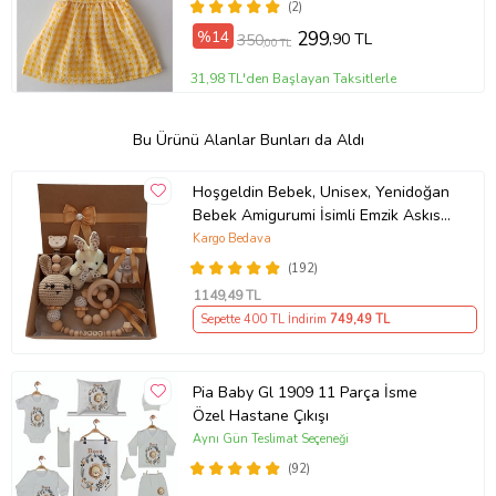
(2)
%14
299
,90 TL
350
,00 TL
31,98 TL'den Başlayan Taksitlerle
Bu Ürünü Alanlar Bunları da Aldı
Hoşgeldin Bebek, Unisex, Yenidoğan
Bebek Amigurumi İsimli Emzik Askısı
Hediye Seti
Kargo Bedava
(192)
1149
,49 TL
Sepette 400 TL İndirim
749
,49 TL
Pia Baby Gl 1909 11 Parça İsme
Özel Hastane Çıkışı
Aynı Gün Teslimat Seçeneği
(92)