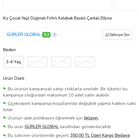
Kız Çocuk Yeşil Düğmeli Fırfırlı Kelebek Baskılı Çantalı Elbise
GÜRLER GLOBAL
9,3
Satıcıya Sor
Beden
3-4 Yaş
5-6 Yaş
4-5 Yaş
6-7 Yaş
Ürün Özeti
Bu ürünün kampanyalı satışı stoklarla sınırlıdır. Bir tüketici bu
kampanya stoğundan maksimum 10 adet satın alabilir.
Çiçeksepeti kampanya koşullarında değişiklik yapma hakkını saklı
tutar.
Ürünün iade politikasını öğrenmek için
tıklayın.
Bu ürün
GÜRLER GLOBAL
tarafından gönderilecektir.
Bu satıcının ürünlerinde geçerli
350,00 TL Üzeri Kargo Bedava