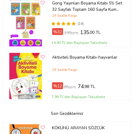
Gong Yayınları Boyama Kitabı 5'li Set
32 Sayfalı Toplam 160 Sayfa Kum
Boyama Hediyeli (Buz-Buz)
24 Saatte Kargo
(14)
%32
135
,00 TL
199
,00 TL
14,40 TL'den Başlayan Taksitlerle
Aktiviteli Boyama Kitabı-hayvanlar
24 Saatte Kargo
%12
74
,98 TL
85
,00 TL
7,99 TL'den Başlayan Taksitlerle
Son Gezdikleriniz
KÖKÜNÜ ARAYAN SÖZCÜK