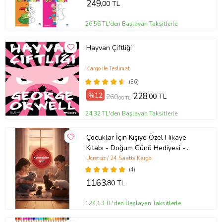
249
,00 TL
26,56 TL'den Başlayan Taksitlerle
Hayvan Çiftliği
Kargo ile Teslimat
(36)
%12
228
,00 TL
260
,00 TL
24,32 TL'den Başlayan Taksitlerle
Çocuklar İçin Kişiye Özel Hikaye
Kitabı - Doğum Günü Hediyesi -
Okuma Hediyesi
Ücretsiz / 24 Saatte Kargo
(4)
1163
,80 TL
124,13 TL'den Başlayan Taksitlerle