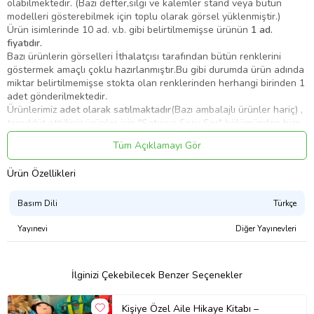
olabilmektedir. (Bazı defter,silgi ve kalemler stand veya bütün
modelleri gösterebilmek için toplu olarak görsel yüklenmiştir.)
Ürün isimlerinde 10 ad. v.b. gibi belirtilmemişse ürünün
1 ad.
fiyatıdır.
Bazı ürünlerin görselleri İthalatçısı tarafından bütün renklerini
göstermek amaçlı çoklu hazırlanmıştır.Bu gibi durumda ürün adında
miktar belirtilmemişse stokta olan renklerinden herhangi birinden 1
adet gönderilmektedir.
Ürünlerimiz
adet olarak satılmaktadır
(Bazı ambalajlı ürünler hariç) ,
tereddüt ettiğiniz ürünler için "Satıcıya Soru Sor" bölümünden bize
yazabilirsiniz.
Tüm Açıklamayı Gör
Bazı ürünler asortidir ve stokta olan renkleri/modelleri
gönderilmektedir.
Ürün Özellikleri
Kitaplarda güncel kapak ve güncel içerik takip edilmektedir, ürün
görseli sizi yanıltmasın.Basım yılı eski bile olsa müfredat
değişmediği için içeriği günceldir.Müfredat değiştiğinde
Basım Dili
Türkçe
yayınevlerine ilgili kitaplar iade edilmektedir.
Yayınevi
Diğer Yayınevleri
KÖKÜNÜ ARAYAN SÖZCÜK
İlginizi Çekebilecek Benzer Seçenekler
Kağıt Cinsi 2. Hamur
Kişiye Özel Aile Hikaye Kitabı –