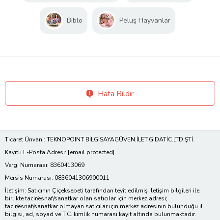
Biblo
Peluş Hayvanlar
Hata Bildir
Ticaret Ünvanı: TEKNOPOINT BİLGİSAYAGÜVEN.İLET.GIDATİC.LTD.ŞTİ.
Kayıtlı E-Posta Adresi:
[email protected]
Vergi Numarası: 8360413069
Mersis Numarası: 0836041306900011
İletişim: Satıcının Çiçeksepeti tarafından teyit edilmiş iletişim bilgileri ile
birlikte tacir/esnaf/sanatkar olan satıcılar için merkez adresi;
tacir/esnaf/sanatkar olmayan satıcılar için merkez adresinin bulunduğu il
bilgisi, ad, soyad ve T.C. kimlik numarası kayıt altında bulunmaktadır.