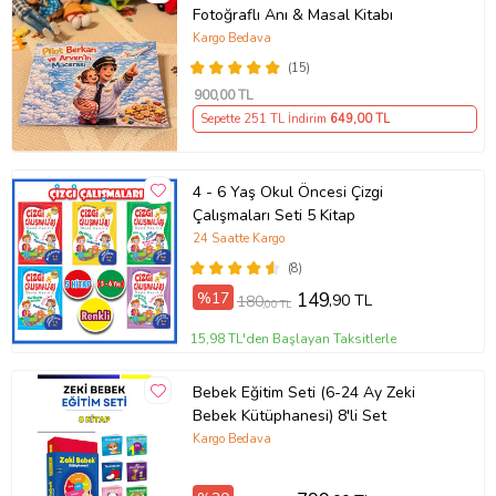
Fotoğraflı Anı & Masal Kitabı
Sayfa Sayısı 192
Kargo Bedava
(15)
Kapak Türü Karton Kapak
900
,00 TL
Sepette 251 TL İndirim
649
,00 TL
Ünlü Fransız general Napolyon ile bir tür kirazın adı arasında ne tür
4 - 6 Yaş Okul Öncesi Çizgi
bir ilişki olabilir? Gizemli bir geçmişi olan şubat sözcüğünün kökeni
Çalışmaları Seti 5 Kitap
ile ilgili iddialar neler?
24 Saatte Kargo
El arabası ile karyola arasında nasıl bir ilgi var peki? İşte bu
(8)
soruların yanıtları ve daha fazlası bu kitapta sizleri bekliyor!
%17
149
,90 TL
180
,00 TL
15,98 TL'den Başlayan Taksitlerle
Bu kitap sayesinde dilimizdeki bazı sözcükleri n nasıl ortaya çıktığını
, bugünkü anlamına nasıl kavuştuğunu öğrenecek ;
Bebek Eğitim Seti (6-24 Ay Zeki
Bebek Kütüphanesi) 8'li Set
Türkçe üzerine düşünürken zaman zaman gülecek eğlenecek hatta
Kargo Bedava
başka konuları merak edeceksiniz!..