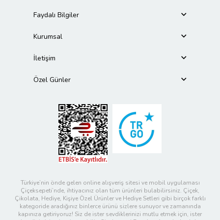
Faydalı Bilgiler
Kurumsal
İletişim
Özel Günler
Türkiye’nin önde gelen online alışveriş sitesi ve mobil uygulaması
Çiçeksepeti’nde, ihtiyacınız olan tüm ürünleri bulabilirsiniz. Çiçek,
Çikolata, Hediye, Kişiye Özel Ürünler ve Hediye Setleri gibi birçok farklı
kategoride aradığınız binlerce ürünü sizlere sunuyor ve zamanında
kapınıza getiriyoruz! Siz de ister sevdiklerinizi mutlu etmek için, ister