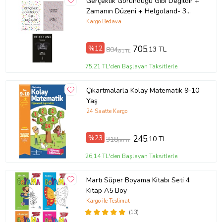
Gerçeklik Göründüğü Gibi Değildir +
Zamanın Düzeni + Helgoland- 3
Kitap Set - Iş Bankası Özel Set
Kargo Bedava
%12
705
,13 TL
804
,81 TL
75,21 TL'den Başlayan Taksitlerle
Çıkartmalarla Kolay Matematik 9-10
Yaş
24 Saatte Kargo
%23
245
,10 TL
318
,00 TL
26,14 TL'den Başlayan Taksitlerle
Martı Süper Boyama Kitabı Seti 4
Kitap A5 Boy
Kargo ile Teslimat
(13)