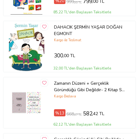
%20
799
,00 TL
999
,00 TL
Sürekli değişen ve zaten güçlü olan Türkçenin zamanla nasıl
85,22 TL'den Başlayan Taksitlerle
değiştiğini göreceksiniz.
Yazar
ÖZGÜR SİNAN
DAHACIK ŞERMİN YAŞAR DOĞAN
EGMONT
Ürün Kodu:
kcm38076831
Kargo ile Teslimat
300
,00 TL
32,00 TL'den Başlayan Taksitlerle
Zamanın Düzeni + Gerçeklik
Göründüğü Gibi Değildir- 2 Kitap Set
- Iş Bankası Özel Set Zamanın
Kargo Bedava
Düzeni
%13
582
,42 TL
668
,47 TL
62,12 TL'den Başlayan Taksitlerle