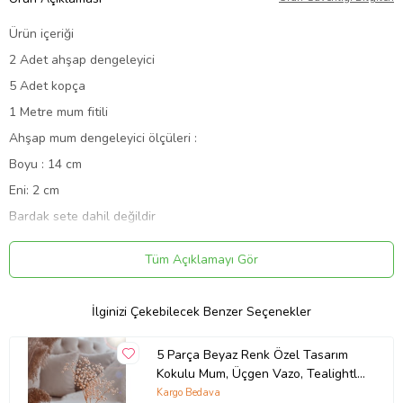
Ürün içeriği
2 Adet ahşap dengeleyici
5 Adet kopça
1 Metre mum fitili
Ahşap mum dengeleyici ölçüleri :
Boyu : 14 cm
Eni: 2 cm
Bardak sete dahil değildir
ürünün anlatımında kullanılmıştır
Tüm Açıklamayı Gör
Ürün Kodu:
kcm14843513
İlginizi Çekebilecek Benzer Seçenekler
5 Parça Beyaz Renk Özel Tasarım
Kokulu Mum, Üçgen Vazo, Tealightlık
Ve Tepsi Aksesuar Seti
Kargo Bedava