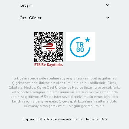
İletişim
Özel Günler
Türkiye’nin önde gelen online alışveriş sitesi ve mobil uygulaması
Çiçeksepeti’nde, ihtiyacınız olan tüm ürünleri bulabilirsiniz. Çiçek,
Çikolata, Hediye, Kişiye Özel Ürünler ve Hediye Setleri gibi birçok farklı
kategoride aradığınız binlerce ürünü sizlere sunuyor ve zamanında
kapınıza getiriyoruz! Siz de ister sevdiklerinizi mutlu etmek için, ister
kendiniz için sipariş verebilir; Çiçeksepeti Extra’nın fırsatlarla dolu
dünyasıyla tanışarak mutlu bir gün geçirebilirsiniz.
Copyright © 2026 Çiçeksepeti İnternet Hizmetleri A.Ş