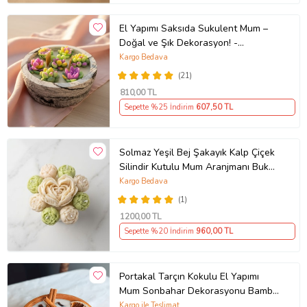
El Yapımı Saksıda Sukulent Mum –
Doğal ve Şık Dekorasyon! -
Hediyelik Mum (STD)
Kargo Bedava
(21)
810
,00 TL
Sepette %25 İndirim
607
,50 TL
Solmaz Yeşil Bej Şakayık Kalp Çiçek
Silindir Kutulu Mum Aranjmanı Buketi
Ofis İş Sevgili Özel Nişan Anneler
Kargo Bedava
Günü Hediyelik Doğum Günü Kokulu
(1)
Mum Sıradışı Farklı Hediyelik
1200
,00 TL
Sepette %20 İndirim
960
,00 TL
Portakal Tarçın Kokulu El Yapımı
Mum Sonbahar Dekorasyonu Bambu
Kasede Doğal Soya Mum
Kargo ile Teslimat