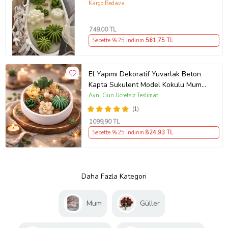
Mum (Yeşil)
Kargo Bedava
749
,00 TL
Sepette %25 İndirim
561
,75 TL
El Yapımı Dekoratif Yuvarlak Beton
Kapta Sukulent Model Kokulu Mum-
ANNEYE-SEVGİLİYE-ARKADAŞA-
Aynı Gün Ücretsiz Teslimat
KADINA
(1)
1099
,90 TL
Sepette %25 İndirim
824
,93 TL
Daha Fazla Kategori
Mum
Güller