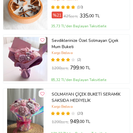
(10)
%21
335
,00 TL
425
,00 TL
35,73 TL'den Başlayan Taksitlerle
Sevdiklerinize Özel Solmayan Çiçek
Mum Buketi
Kargo Bedava
(2)
799
,90 TL
1200
,00 TL
85,32 TL'den Başlayan Taksitlerle
SOLMAYAN ÇİÇEK BUKETİ SERAMİK
SAKSIDA HEDİYELİK
Kargo Bedava
(20)
949
,00 TL
1200
,00 TL