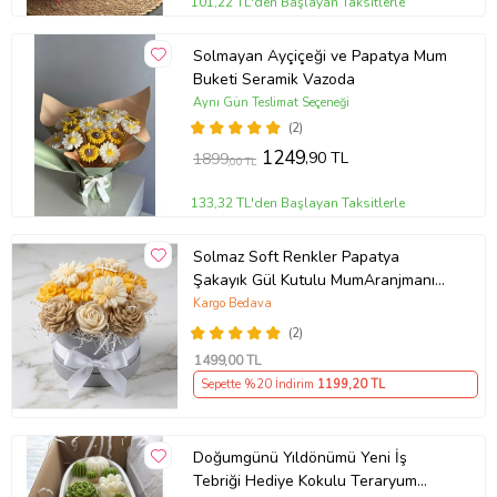
101,22 TL'den Başlayan Taksitlerle
Solmayan Ayçiçeği ve Papatya Mum
Buketi Seramik Vazoda
Aynı Gün Teslimat Seçeneği
(2)
1249
,90 TL
1899
,00 TL
133,32 TL'den Başlayan Taksitlerle
Solmaz Soft Renkler Papatya
Şakayık Gül Kutulu MumAranjmanı
Buketi Ofis İş Sevgili Özel Nişan
Kargo Bedava
Anneler Günü Hediyelik Doğum
(2)
Günü Kokulu Mum Sıradışı Farklı
1499
,00 TL
Hediyelik
Sepette %20 İndirim
1199
,20 TL
Doğumgünü Yıldönümü Yeni İş
Tebriği Hediye Kokulu Teraryum