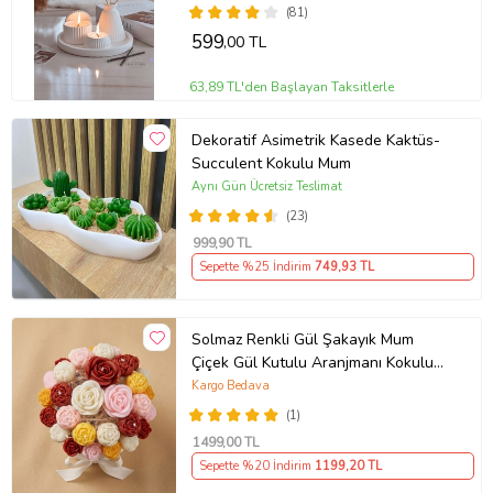
(81)
599
,00 TL
63,89 TL'den Başlayan Taksitlerle
Dekoratif Asimetrik Kasede Kaktüs-
Succulent Kokulu Mum
Aynı Gün Ücretsiz Teslimat
(23)
999
,90 TL
Sepette %25 İndirim
749
,93 TL
Solmaz Renkli Gül Şakayık Mum
Çiçek Gül Kutulu Aranjmanı Kokulu
Mum Buketi Demeti Ofis İş Sevgili
Kargo Bedava
Özel Nişan Anneler Günü Hediyelik
(1)
Doğum Günü Sıradışı Farklı Ev
1499
,00 TL
Hediyesi
Sepette %20 İndirim
1199
,20 TL