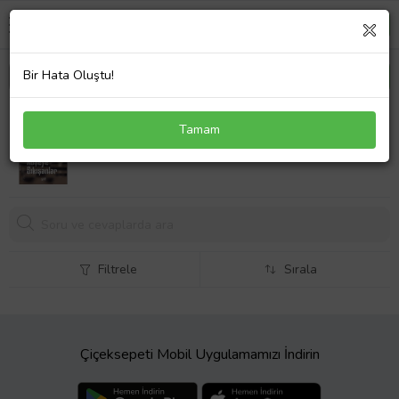
Bir Hata Oluştu!
Köşeye Sıkışanlar
Tamam
195,
00 TL
Filtrele
Sırala
Çiçeksepeti Mobil Uygulamamızı İndirin