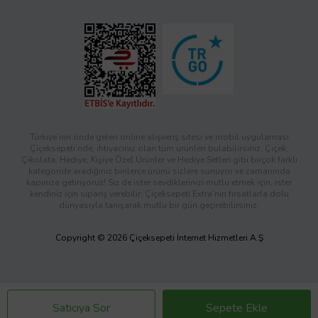
Türkiye’nin önde gelen online alışveriş sitesi ve mobil uygulaması
Çiçeksepeti’nde, ihtiyacınız olan tüm ürünleri bulabilirsiniz. Çiçek,
Çikolata, Hediye, Kişiye Özel Ürünler ve Hediye Setleri gibi birçok farklı
kategoride aradığınız binlerce ürünü sizlere sunuyor ve zamanında
kapınıza getiriyoruz! Siz de ister sevdiklerinizi mutlu etmek için, ister
kendiniz için sipariş verebilir; Çiçeksepeti Extra’nın fırsatlarla dolu
dünyasıyla tanışarak mutlu bir gün geçirebilirsiniz.
Copyright © 2026 Çiçeksepeti İnternet Hizmetleri A.Ş
Satıcıya Sor
Sepete Ekle