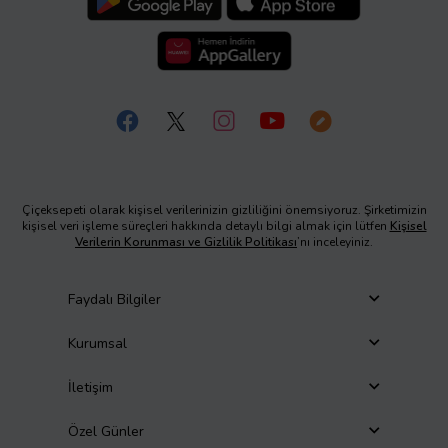
Çiçeksepeti olarak kişisel verilerinizin gizliliğini önemsiyoruz. Şirketimizin
kişisel veri işleme süreçleri hakkında detaylı bilgi almak için lütfen
Kişisel
Verilerin Korunması ve Gizlilik Politikası
’nı inceleyiniz.
Faydalı Bilgiler
Kurumsal
İletişim
Özel Günler