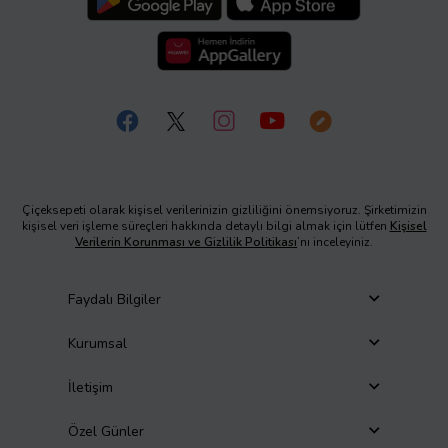
Çiçeksepeti olarak kişisel verilerinizin gizliliğini önemsiyoruz. Şirketimizin
kişisel veri işleme süreçleri hakkında detaylı bilgi almak için lütfen
Kişisel
Verilerin Korunması ve Gizlilik Politikası
’nı inceleyiniz.
Faydalı Bilgiler
Kurumsal
İletişim
Özel Günler