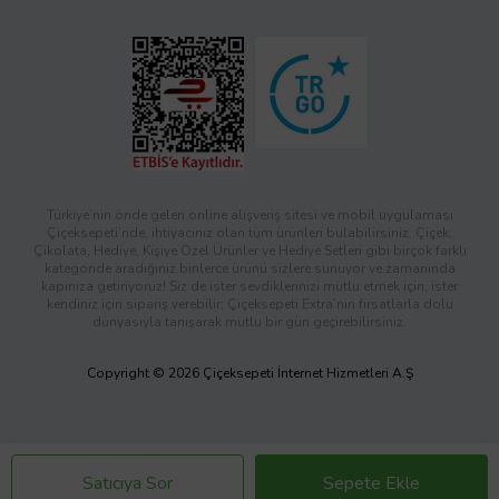
Türkiye’nin önde gelen online alışveriş sitesi ve mobil uygulaması
Çiçeksepeti’nde, ihtiyacınız olan tüm ürünleri bulabilirsiniz. Çiçek,
Çikolata, Hediye, Kişiye Özel Ürünler ve Hediye Setleri gibi birçok farklı
kategoride aradığınız binlerce ürünü sizlere sunuyor ve zamanında
kapınıza getiriyoruz! Siz de ister sevdiklerinizi mutlu etmek için, ister
kendiniz için sipariş verebilir; Çiçeksepeti Extra’nın fırsatlarla dolu
dünyasıyla tanışarak mutlu bir gün geçirebilirsiniz.
Copyright © 2026 Çiçeksepeti İnternet Hizmetleri A.Ş
Satıcıya Sor
Sepete Ekle