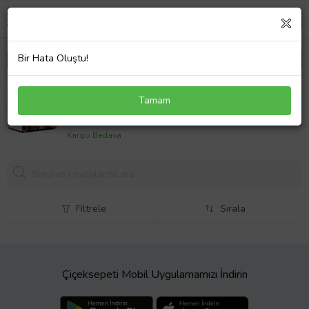
Bir Hata Oluştu!
Koyu Kırmızı Soyut Laptop Sticker 13 İnch
Tamam
(34X24CM)
889,
90 TL
Kargo Bedava
Filtrele
Sırala
Çiçeksepeti Mobil Uygulamamızı İndirin