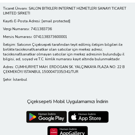
Ticaret Ünvanı: SALON BITKILERI INTERNET HIZMETLERI SANAYI TICARET
LIMITED SIRKETI
Kayıtlı E-Posta Adresi:
[email protected]
Vergi Numarası: 7411383736
Mersis Numarası: 0741138373600001
İletişim: Satıcının Çiçeksepeti tarafından teyit edilmiş iletişim bilgileri ile
birlikte tacir/esnaf/sanatkar olan satıcılar için merkez adresi;
tacir/esnaf/sanatkar olmayan satıcılar için merkez adresinin bulunduğu il
bilgisi, ad, soyad ve T.C. kimlik numarası kayıt altında bulunmaktadır.
Adres: CUMHURIYET MAH. ERDOGAN SK. YALÇINKAYA PLAZA NO: 22 B
ÇEKMEKÖY/ ISTANBUL 1500047335/341/TUR
Şehir: İstanbul
Çiçeksepeti Mobil Uygulamamızı İndirin