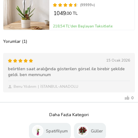
(99999+)
1049
,00 TL
218,54 TL'den Başlayan Taksitlerle
Yorumlar (1)
15 Ocak 2026
belirtilen saat aralığında gösterilen görsel ile birebir şekilde
geldi. ben memnunum
Berru Yıldırım
İSTANBUL-ANADOLU
0
Daha Fazla Kategori
Spatifilyum
Güller