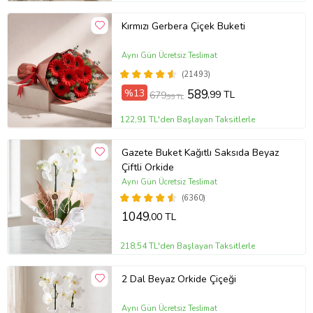
Kırmızı Gerbera Çiçek Buketi
Aynı Gün Ücretsiz Teslimat
(21493)
%13
589
,99 TL
679
,99 TL
122,91 TL'den Başlayan Taksitlerle
Gazete Buket Kağıtlı Saksıda Beyaz
Çiftli Orkide
Aynı Gün Ücretsiz Teslimat
(6360)
1049
,00 TL
218,54 TL'den Başlayan Taksitlerle
2 Dal Beyaz Orkide Çiçeği
Aynı Gün Ücretsiz Teslimat