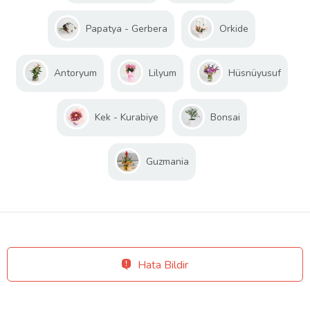
Papatya - Gerbera
Orkide
Antoryum
Lilyum
Hüsnüyusuf
Kek - Kurabiye
Bonsai
Guzmania
Hata Bildir