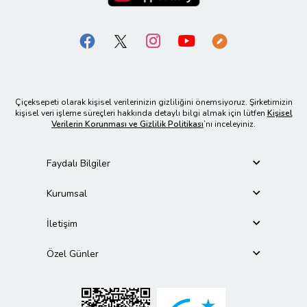
Çiçeksepeti olarak kişisel verilerinizin gizliliğini önemsiyoruz. Şirketimizin
kişisel veri işleme süreçleri hakkında detaylı bilgi almak için lütfen
Kişisel
Verilerin Korunması ve Gizlilik Politikası
’nı inceleyiniz.
Faydalı Bilgiler
Kurumsal
İletişim
Özel Günler