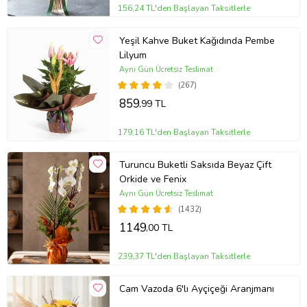
156,24 TL'den Başlayan Taksitlerle
Yeşil Kahve Buket Kağıdında Pembe
Lilyum
Aynı Gün Ücretsiz Teslimat
(267)
859
,99 TL
179,16 TL'den Başlayan Taksitlerle
Turuncu Buketli Saksıda Beyaz Çift
Orkide ve Fenix
Aynı Gün Ücretsiz Teslimat
(1432)
1149
,00 TL
239,37 TL'den Başlayan Taksitlerle
Cam Vazoda 6'lı Ayçiçeği Aranjmanı