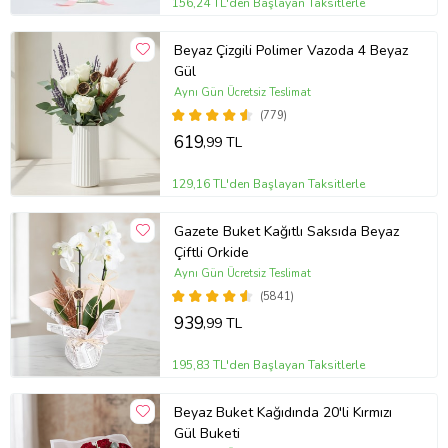
156,24 TL'den Başlayan Taksitlerle
Dikkat Edilmesi Gerekenler
Beyaz Çizgili Polimer Vazoda 4 Beyaz
Direkt güneş ışığından kaçının (yaprak yanıkları olabilir)
Gül
Uzun süre susuz bırakmak ya da toprakta su birikmesi riskli
Aynı Gün Ücretsiz Teslimat
Ani ısı değişimlerine karşı dikkatli olun
(779)
619
,99 TL
Çiçeği cam yüzeye çok yakın tutarsanız yapraklar ısı farkından zarar
görebilir
129,16 TL'den Başlayan Taksitlerle
Ürün Kodu:
kcm77844658
Gazete Buket Kağıtlı Saksıda Beyaz
Çiftli Orkide
Aynı Gün Ücretsiz Teslimat
(5841)
939
,99 TL
195,83 TL'den Başlayan Taksitlerle
Beyaz Buket Kağıdında 20'li Kırmızı
Gül Buketi