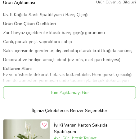
Ürün Açıklaması
Ürün Güvenliği Bilgileri
Kraft Kağıda Sarılı Spatifilyum / Barış Çiçeği
Ürün Öne Çıkan Özellikleri
Zarif beyaz çiçekleri ile klasik barış çiçeği görünümü
Canlı, parlak yeşil yapraklara sahip
Saksı içerisinde gönderilir; dış ambalaj olarak kraft kağıda sarılmış
Dekoratif ve hediye amaçlı ideal (ev, ofis, özel gün hediyesi)
Kullanım Alanı
Ev ve ofislerde dekoratif olarak kullanılabilir. Hem görsel çekiciliği
hem de atmosferi yormayan sade tasarımıyla birçok dekorasyon
tarzına uyum sağlar.
Tüm Açıklamayı Gör
Bakım Bilgileri
Işık:
Doğrudan güneş almayan, parlak ama dolaylı ışık idealidir.
İlginizi Çekebilecek Benzer Seçenekler
Sıcaklık:
18-25 °C arasında ortam sıcaklıkları uygundur, soğuğa ve
ani ısı değişimlerine karşı koruyun.
İyi Ki Varsın Karton Saksıda
Sulama:
Toprağın üst yüzeyi hafif kuruduğunda sulayın; aşırı
Spatifilyum
sulamadan kaçının, su drenaj deliklerinden akmalıdır.
Aynı Gün Ücretsiz Teslimat