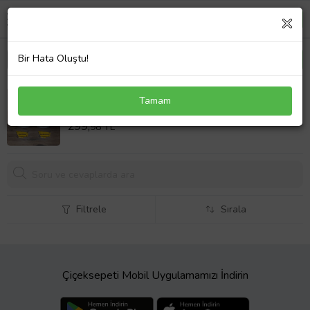
Bir Hata Oluştu!
Kral Babam Kupa Bardak Fotoğraflı T Siyah Kulplu
Tamam
Babaya Hediye Babalar Günü Hediyesi
Sepet Fiyatı
299,
98 TL
Filtrele
Sırala
Çiçeksepeti Mobil Uygulamamızı İndirin