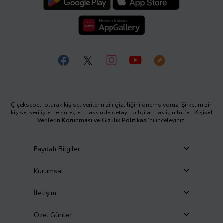
Çiçeksepeti olarak kişisel verilerinizin gizliliğini önemsiyoruz. Şirketimizin
kişisel veri işleme süreçleri hakkında detaylı bilgi almak için lütfen
Kişisel
Verilerin Korunması ve Gizlilik Politikası
’nı inceleyiniz.
Faydalı Bilgiler
Kurumsal
İletişim
Özel Günler