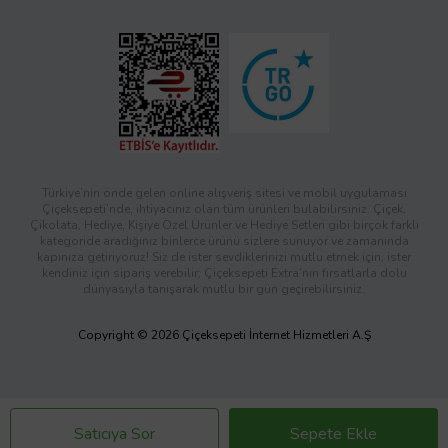
Türkiye’nin önde gelen online alışveriş sitesi ve mobil uygulaması
Çiçeksepeti’nde, ihtiyacınız olan tüm ürünleri bulabilirsiniz. Çiçek,
Çikolata, Hediye, Kişiye Özel Ürünler ve Hediye Setleri gibi birçok farklı
kategoride aradığınız binlerce ürünü sizlere sunuyor ve zamanında
kapınıza getiriyoruz! Siz de ister sevdiklerinizi mutlu etmek için, ister
kendiniz için sipariş verebilir; Çiçeksepeti Extra’nın fırsatlarla dolu
dünyasıyla tanışarak mutlu bir gün geçirebilirsiniz.
Copyright © 2026 Çiçeksepeti İnternet Hizmetleri A.Ş
Satıcıya Sor
Sepete Ekle