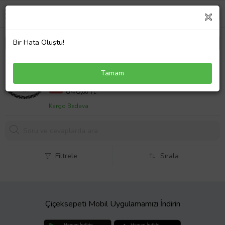
Bir Hata Oluştu!
Kral Model Erkek Çelik Zincir Kolye Erkeğe Sevgiliye
Tamam
Hediye (Siyah-Gri) ck11t
1260,0 TL
%49
640,
00 TL
Kargo Bedava
Filtrele
Sırala
Çiçeksepeti Mobil Uygulamamızı İndirin