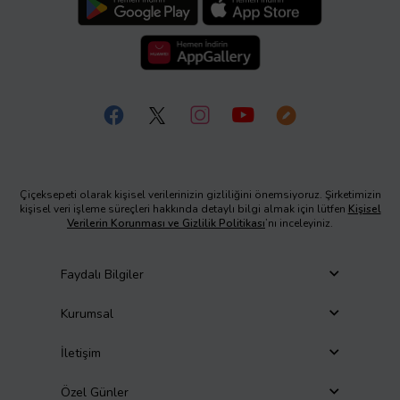
Çiçeksepeti olarak kişisel verilerinizin gizliliğini önemsiyoruz. Şirketimizin
kişisel veri işleme süreçleri hakkında detaylı bilgi almak için lütfen
Kişisel
Verilerin Korunması ve Gizlilik Politikası
’nı inceleyiniz.
Faydalı Bilgiler
Kurumsal
İletişim
Özel Günler