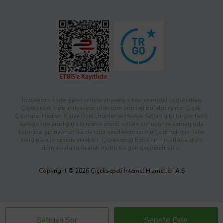
Türkiye’nin önde gelen online alışveriş sitesi ve mobil uygulaması
Çiçeksepeti’nde, ihtiyacınız olan tüm ürünleri bulabilirsiniz. Çiçek,
Çikolata, Hediye, Kişiye Özel Ürünler ve Hediye Setleri gibi birçok farklı
kategoride aradığınız binlerce ürünü sizlere sunuyor ve zamanında
kapınıza getiriyoruz! Siz de ister sevdiklerinizi mutlu etmek için, ister
kendiniz için sipariş verebilir; Çiçeksepeti Extra’nın fırsatlarla dolu
dünyasıyla tanışarak mutlu bir gün geçirebilirsiniz.
Copyright © 2026 Çiçeksepeti İnternet Hizmetleri A.Ş
Satıcıya Sor
Sepete Ekle