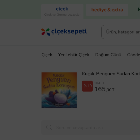
Çiçek ve Gurme Lezzetler
Çiçek
Yenilebilir Çiçek
Doğum Günü
Gönde
Küçük Penguen Sudan Kor
204 TL
%19
165,
30 TL