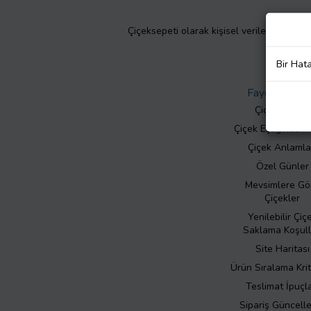
Çiçeksepeti olarak kişisel verilerinizin giz
Bir Hat
Faydalı Bilgil
Çiçek Bakımı
Çiçek Eşliğinde N
Çiçek Anlamla
Özel Günler
Mevsimlere Gö
Çiçekler
Yenilebilir Çiç
Saklama Koşull
Site Haritası
Ürün Sıralama Krit
Teslimat İpuçla
Sipariş Güncell