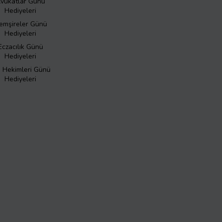
vukatlar Günü
Hediyeleri
emşireler Günü
Hediyeleri
Eczacılık Günü
Hediyeleri
ş Hekimleri Günü
Hediyeleri