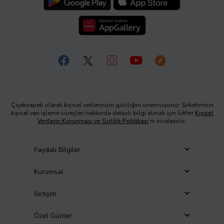
Çiçeksepeti olarak kişisel verilerinizin gizliliğini önemsiyoruz. Şirketimizin
kişisel veri işleme süreçleri hakkında detaylı bilgi almak için lütfen
Kişisel
Verilerin Korunması ve Gizlilik Politikası
’nı inceleyiniz.
Faydalı Bilgiler
Kurumsal
İletişim
Özel Günler