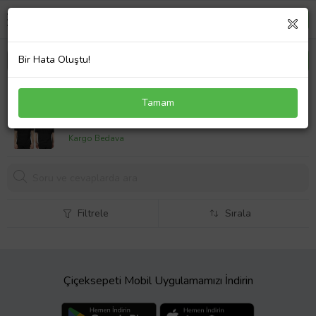
Bir Hata Oluştu!
Kurumsal Firmalara Özel Baskılı Tişört -
Tamam
Özelleştirilebilir 5'li Tişört Seti - Polo Yaka (Siyah)
3599,
90 TL
Kargo Bedava
Filtrele
Sırala
Çiçeksepeti Mobil Uygulamamızı İndirin