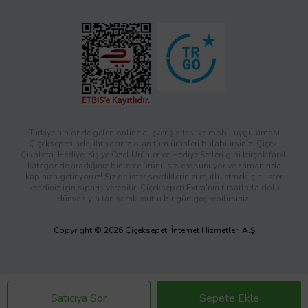
Türkiye’nin önde gelen online alışveriş sitesi ve mobil uygulaması
Çiçeksepeti’nde, ihtiyacınız olan tüm ürünleri bulabilirsiniz. Çiçek,
Çikolata, Hediye, Kişiye Özel Ürünler ve Hediye Setleri gibi birçok farklı
kategoride aradığınız binlerce ürünü sizlere sunuyor ve zamanında
kapınıza getiriyoruz! Siz de ister sevdiklerinizi mutlu etmek için, ister
kendiniz için sipariş verebilir; Çiçeksepeti Extra’nın fırsatlarla dolu
dünyasıyla tanışarak mutlu bir gün geçirebilirsiniz.
Copyright © 2026 Çiçeksepeti İnternet Hizmetleri A.Ş
Satıcıya Sor
Sepete Ekle