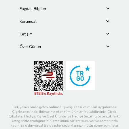
Faydalı Bilgiler
Kurumsal
İletişim
Özel Günler
Türkiye’nin önde gelen online alışveriş sitesi ve mobil uygulaması
Çiçeksepeti’nde, ihtiyacınız olan tüm ürünleri bulabilirsiniz. Çiçek,
Çikolata, Hediye, Kişiye Özel Ürünler ve Hediye Setleri gibi birçok farklı
kategoride aradığınız binlerce ürünü sizlere sunuyor ve zamanında
kapınıza getiriyoruz! Siz de ister sevdiklerinizi mutlu etmek için, ister