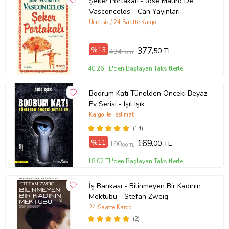
Şeker Portakalı - Jose Mauro De
Vasconcelos - Can Yayınları
Ücretsiz / 24 Saatte Kargo
%13
377
,50 TL
434
,10 TL
40,26 TL'den Başlayan Taksitlerle
Bodrum Katı Tünelden Önceki Beyaz
Ev Serisi - Işıl Işık
Kargo ile Teslimat
(14)
%11
169
,00 TL
190
,00 TL
18,02 TL'den Başlayan Taksitlerle
İş Bankası - Bilinmeyen Bir Kadının
Mektubu - Stefan Zweig
24 Saatte Kargo
(2)