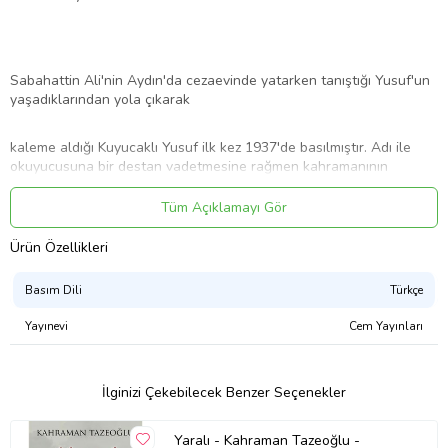
Sabahattin Ali'nin Aydın'da cezaevinde yatarken tanıştığı Yusuf'un
yaşadıklarından yola çıkarak
kaleme aldığı Kuyucaklı Yusuf ilk kez 1937'de basılmıştır. Adı ile
okuyucusuna bir destan vadetmesine rağmen kahramanının
tereddütlerinin ve zayıflıklarının aktarıldığı romanda, sadece
Yusuf'un yaşamı ve
Tüm Açıklamayı Gör
Ürün Özellikleri
duyguları değil, 1910'ların Anadolu'sundaki toplumsal yaşam da
canlı bir şekilde anlatılmaktadır.
Basım Dili
Türkçe
Yayınevi
Cem Yayınları
Ürün Adı: Kuyucaklı Yusuf (Bez Ciltli)
İlginizi Çekebilecek Benzer Seçenekler
Ürün Kodu: 9786057572776
Yaralı - Kahraman Tazeoğlu -