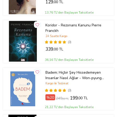
129
,00 TL
13,76 TL'den Başlayan Taksitlerle
Koridor - Rezonans Kanunu Pıerre
Franckh
24 Saatte Kargo
(3)
339
,00 TL
36,16 TL'den Başlayan Taksitlerle
Badem; Hiçbir Şey Hissedemeyen
Insanlar Nasıl Ağlar - Won-pyung
Sohn - Peta Kitap
Kargo ile Teslimat
(3)
%20
199
,00 TL
249
,00 TL
21,22 TL'den Başlayan Taksitlerle