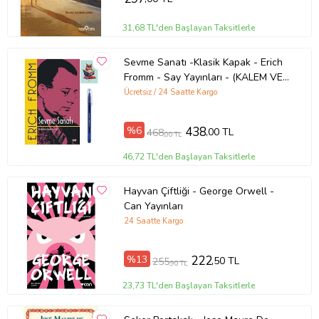
31,68 TL'den Başlayan Taksitlerle
Sevme Sanatı -Klasik Kapak - Erich
Fromm - Say Yayınları - (KALEM VE
NOT DEFTERLİ) (Renksiz)
Ücretsiz / 24 Saatte Kargo
%6
438
,00 TL
468
,00 TL
46,72 TL'den Başlayan Taksitlerle
Hayvan Çiftliği - George Orwell -
Can Yayınları
24 Saatte Kargo
%13
222
,50 TL
255
,90 TL
23,73 TL'den Başlayan Taksitlerle