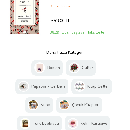
Kargo Bedava
359
,00 TL
38,29 TL'den Başlayan Taksitlerle
Daha Fazla Kategori
Roman
Güller
Papatya - Gerbera
Kitap Setler
Kupa
Çocuk Kitapları
Türk Edebiyatı
Kek - Kurabiye