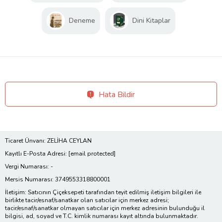
Deneme
Dini Kitaplar
Hata Bildir
Ticaret Ünvanı: ZELİHA CEYLAN
Kayıtlı E-Posta Adresi:
[email protected]
Vergi Numarası: -
Mersis Numarası: 3749553318800001
İletişim: Satıcının Çiçeksepeti tarafından teyit edilmiş iletişim bilgileri ile
birlikte tacir/esnaf/sanatkar olan satıcılar için merkez adresi;
tacir/esnaf/sanatkar olmayan satıcılar için merkez adresinin bulunduğu il
bilgisi, ad, soyad ve T.C. kimlik numarası kayıt altında bulunmaktadır.