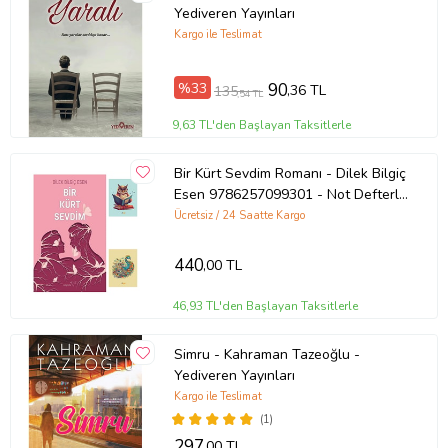
Yediveren Yayınları
Yazar: Sabahattin Ali
Kargo ile Teslimat
Basım Yılı: 2020
%33
90
,36 TL
135
,54 TL
Kapak Türü: Bez Ciltli
9,63 TL'den Başlayan Taksitlerle
Sayfa Sayısı: 264
Bir Kürt Sevdim Romanı - Dilek Bilgiç
Esen 9786257099301 - Not Defterli
Seti (Renksiz)
Kağıt Cinsi: Kitap Kağıdı
Ücretsiz / 24 Saatte Kargo
440
Çevirmen:
,00 TL
Ürün Kodu:
kcm63452995
46,93 TL'den Başlayan Taksitlerle
Simru - Kahraman Tazeoğlu -
Yediveren Yayınları
Kargo ile Teslimat
(1)
297
,00 TL