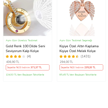
Aynı Gün Ücretsiz Teslimat
Aynı Gün Teslimat Seçeneği
Gold Renk 100 Dilde Seni
Kişiye Özel Altın Kaplama
Seviyorum Kalp Kolye
Kişiye Özel Melek Kolye
(4)
(1431)
436
,90 TL
294
,00 TL
Sepette %15 İndirim
371
,37 TL
Sepette %20 İndirim
235
,20 TL
134,93 TL'den Başlayan Taksitlerle
85,45 TL'den Başlayan Taksitlerle