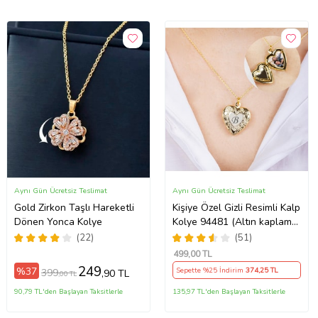
Aynı Gün Ücretsiz Teslimat
Aynı Gün Ücretsiz Teslimat
Gold Zirkon Taşlı Hareketli
Kişiye Özel Gizli Resimli Kalp
Dönen Yonca Kolye
Kolye 94481 (Altın kaplama)
(Pembe)
(22)
(51)
499
,00 TL
249
%37
Sepette %25 İndirim
374
,25 TL
399
,90 TL
,00 TL
90,79 TL'den Başlayan Taksitlerle
135,97 TL'den Başlayan Taksitlerle