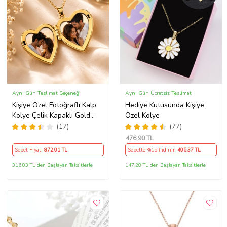
Aynı Gün Teslimat Seçeneği
Aynı Gün Ücretsiz Teslimat
Kişiye Özel Fotoğraflı Kalp
Hediye Kutusunda Kişiye
Kolye Çelik Kapaklı Gold
Özel Kolye
Kalpli Kolye Anı Kolyesi Kalp
(17)
(77)
Kolye Resimli Kolye – Açılır
476
,90 TL
Kapaklı Romantik Gold
Sepet Fiyatı
872
,01 TL
Sepette %15 İndirim
405
,37 TL
Madalyon Kolye Anı Kolyesi
316,83 TL'den Başlayan Taksitlerle
147,28 TL'den Başlayan Taksitlerle