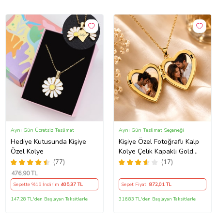
Aynı Gün Ücretsiz Teslimat
Aynı Gün Teslimat Seçeneği
Hediye Kutusunda Kişiye
Kişiye Özel Fotoğraflı Kalp
Özel Kolye
Kolye Çelik Kapaklı Gold
Kalpli Kolye Anı Kolyesi Kalp
(77)
(17)
Kolye Resimli Kolye – Açılır
476
,90 TL
Kapaklı Romantik Gold
Sepette %15 İndirim
405
,37 TL
Sepet Fiyatı
872
,01 TL
Madalyon Kolye Anı Kolyesi
147,28 TL'den Başlayan Taksitlerle
316,83 TL'den Başlayan Taksitlerle