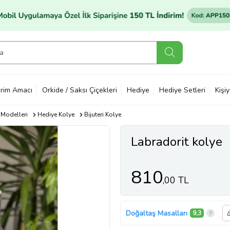
rim Amacı
Orkide / Saksı Çiçekleri
Hediye
Hediye Setleri
Kişi
 Modelleri
Hediye Kolye
Bijuteri Kolye
Labradorit kolye
810
,00 TL
Doğaltaş Masalları
9,3