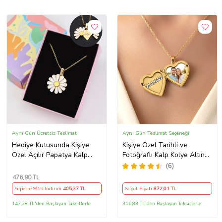
Aynı Gün Ücretsiz Teslimat
Aynı Gün Teslimat Seçeneği
Hediye Kutusunda Kişiye
Kişiye Özel Tarihli ve
Özel Açılır Papatya Kalp
Fotoğraflı Kalp Kolye Altın
Kolye
Kaplama Açılabilir Kapaklı
(6)
Kalpli Kolye (Gold)
476
,90 TL
Sepette %15 İndirim
405
,37 TL
Sepet Fiyatı
872
,01 TL
147,28 TL'den Başlayan Taksitlerle
316,83 TL'den Başlayan Taksitlerle