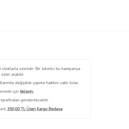
stoklarla sınırlıdır. Bir tüketici bu kampanya
tın alabilir.
arında değişiklik yapma hakkını saklı tutar.
renmek için
tıklayın.
tarafından gönderilecektir.
erli
350,00 TL Üzeri Kargo Bedava
 Görüntüle
iyat bilgileri, satıcı tarafından