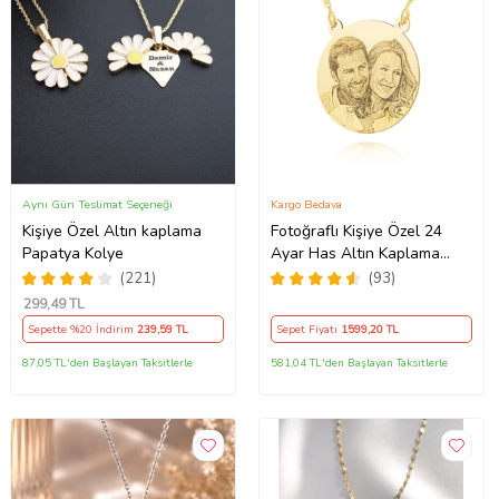
Aynı Gün Teslimat Seçeneği
Kargo Bedava
Kişiye Özel Altın kaplama
Fotoğraflı Kişiye Özel 24
Papatya Kolye
Ayar Has Altın Kaplama
Kolye
(221)
(93)
299
,49 TL
Sepette %20 İndirim
239
,59 TL
Sepet Fiyatı
1599
,20 TL
87,05 TL'den Başlayan Taksitlerle
581,04 TL'den Başlayan Taksitlerle