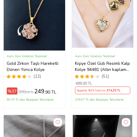
Aynı Gün Ücretsiz Teslimat
Aynı Gün Ücretsiz Teslimat
Gold Zirkon Taşlı Hareketli
Kişiye Özel Gizli Resimli Kalp
Dönen Yonca Kolye
Kolye 94481 (Altın kaplama)
(Pembe)
(22)
(51)
499
,00 TL
249
%37
Sepette %25 İndirim
374
,25 TL
399
,90 TL
,00 TL
90,79 TL'den Başlayan Taksitlerle
135,97 TL'den Başlayan Taksitlerle