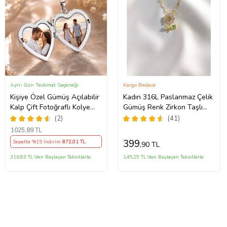
Aynı Gün Teslimat Seçeneği
Kargo Bedava
Kişiye Özel Gümüş Açılabilir
Kadın 316L Paslanmaz Çelik
Kalp Çift Fotoğraflı Kolye
Gümüş Renk Zirkon Taşlı
Sevgiliye Ve Annelere Özel
Işıltılı Papatya Kolye (Gold)
(2)
(41)
Gümüş Kolye Kutulu Kalpli
1025
,89 TL
Anı Kolyesi Gümüş
399
Sepette %15 İndirim
872
,01 TL
,90 TL
316,83 TL'den Başlayan Taksitlerle
145,29 TL'den Başlayan Taksitlerle