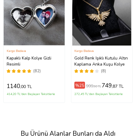
Kargo Bedava
Kargo Bedava
Kapaklı Kalp Kolye Gizli
Gold Renk Işıklı Kutulu Altın
Resimli
Kaplama Anka Kuşu Kolye
(82)
(8)
749
1140
%25
999
,87 TL
,00 TL
,90 TL
414,20 TL'den Başlayan Taksitlerle
272,45 TL'den Başlayan Taksitlerle
Bu Ürünü Alanlar Bunları da Aldı