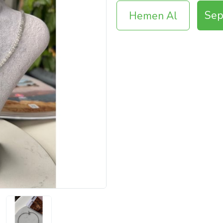
Sep
Hemen Al