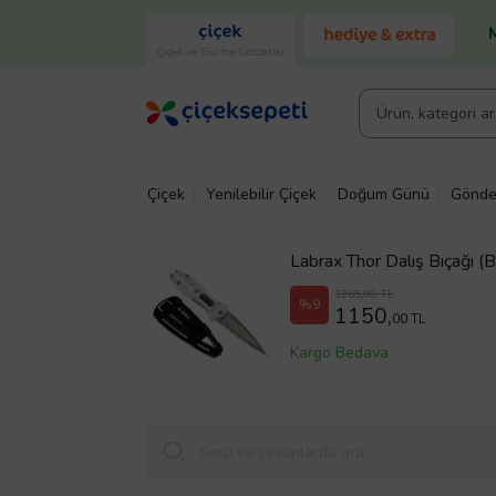
Çiçek ve Gurme Lezzetler
Çiçek
Yenilebilir Çiçek
Doğum Günü
Gönde
Labrax Thor Dalış Bıçağı (
1265,00 TL
%9
1150,
00 TL
Kargo Bedava