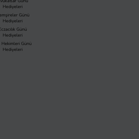
vukatlar Günü
Hediyeleri
emşireler Günü
Hediyeleri
Eczacılık Günü
Hediyeleri
ş Hekimleri Günü
Hediyeleri