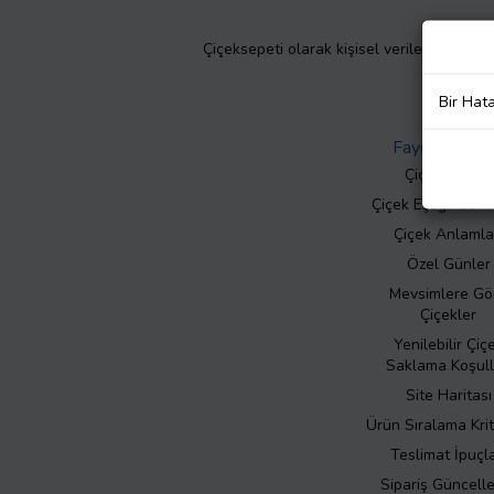
Çiçeksepeti olarak kişisel verilerinizin giz
Bir Hat
Faydalı Bilgil
Çiçek Bakımı
Çiçek Eşliğinde N
Çiçek Anlamla
Özel Günler
Mevsimlere Gö
Çiçekler
Yenilebilir Çiç
Saklama Koşull
Site Haritası
Ürün Sıralama Krit
Teslimat İpuçla
Sipariş Güncell