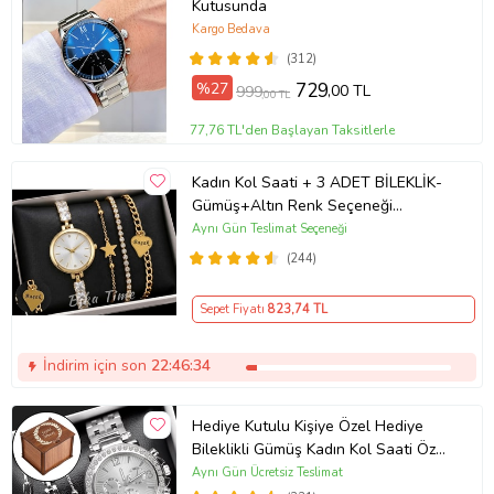
Kutusunda
Kargo Bedava
(312)
%27
729
,00 TL
999
,00 TL
77,76 TL'den Başlayan Taksitlerle
Kadın Kol Saati + 3 ADET BİLEKLİK-
Gümüş+Altın Renk Seçeneği
ayarlanabilir kordon Kadın Kol Saati
Aynı Gün Teslimat Seçeneği
BİLEKLİK HEDİYE Altın Renk - Kız
(244)
Arkadaşa hediye (Altın)
Sepet Fiyatı
823
,74 TL
İndirim için son
22:46:33
Hediye Kutulu Kişiye Özel Hediye
Bileklikli Gümüş Kadın Kol Saati Özel
Kutusunda (Gümüş)
Aynı Gün Ücretsiz Teslimat