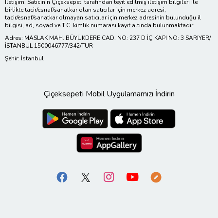
İletişim: Satıcının Çiçeksepeti tarafından teyit edilmiş iletişim bilgileri ile
birlikte tacir/esnaf/sanatkar olan satıcılar için merkez adresi;
tacir/esnaf/sanatkar olmayan satıcılar için merkez adresinin bulunduğu il
bilgisi, ad, soyad ve T.C. kimlik numarası kayıt altında bulunmaktadır.
Adres: MASLAK MAH. BÜYÜKDERE CAD. NO: 237 D İÇ KAPI NO: 3 SARIYER/
İSTANBUL 1500046777/342/TUR
Şehir: İstanbul
Çiçeksepeti Mobil Uygulamamızı İndirin