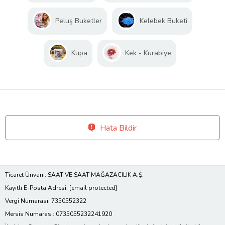
Peluş Buketler
Kelebek Buketi
Kupa
Kek - Kurabiye
Hata Bildir
Ticaret Ünvanı: SAAT VE SAAT MAĞAZACILIK A.Ş.
Kayıtlı E-Posta Adresi:
[email protected]
Vergi Numarası: 7350552322
Mersis Numarası: 0735055232241920