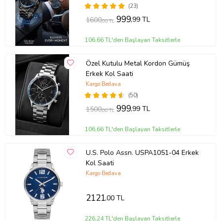
Gönderilir
(23)
999
,99 TL
1600
,00 TL
106,66 TL'den Başlayan Taksitlerle
Özel Kutulu Metal Kordon Gümüş
Erkek Kol Saati
Kargo Bedava
(50)
999
,99 TL
1500
,00 TL
106,66 TL'den Başlayan Taksitlerle
U.S. Polo Assn. USPA1051-04 Erkek
Kol Saati
Kargo Bedava
2121
,00 TL
226,24 TL'den Başlayan Taksitlerle