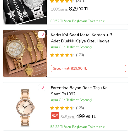
(231)
829
,90 TL
1099
,90 TL
88,52 TL'den Başlayan Taksitlerle
Kadın Kol Saati Metal Kordon + 3
Adet Bileklik Kişiye Özel Hediye
Kadına hediye Kız arkadaşa hediye
Aynı Gün Teslimat Seçeneği
(173)
Sepet Fiyatı
819
,90 TL
Forentina Bayan Rose Taşlı Kol
Saati Ps1092
Aynı Gün Teslimat Seçeneği
(128)
%9
499
,99 TL
549
,99 TL
53,33 TL'den Başlayan Taksitlerle