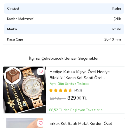
Revision: 1653657753
Ürün Kodu:
kcm80151652
Cinsiyet
Kadın
Kordon Malzemesi
Çelik
Marka
Lacoste
Kasa Çapı
36-40 mm
İlginizi Çekebilecek Benzer Seçenekler
Hediye Kutulu Kişiye Özel Hediye
Bileklikli Kadın Kol Saati Özel
Kutusunda (Gold)
Aynı Gün Ücretsiz Teslimat
(453)
829
,90 TL
1349
,00 TL
88,52 TL'den Başlayan Taksitlerle
Erkek Kol Saati Metal Kordon Özel